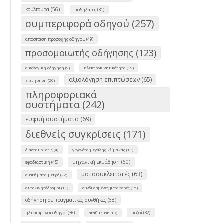
κουλτούρα (56)
ποδηλάτες (31)
συμπεριφορά οδηγού (257)
απόσπαση προσοχής οδηγού (49)
προσομοιωτής οδήγησης (123)
οικολογική οδήγηση (9)
ηλεκτροκινητικότητα (19)
αξιολόγηση επιπτώσεων (65)
επιτήρηση (26)
πληροφοριακά
συστήματα (242)
ευφυή συστήματα (69)
διεθνείς συγκρίσεις (171)
διασταυρώσεις (4)
γεγονότα μεγάλης κλίμακας (11)
μηχανική εκμάθηση (60)
εφοδιαστική (45)
μοτοσυκλετιστές (63)
συστήματα μετρό (22)
αυτοκινητόδρομοι (11)
συνδυασμένες μεταφορές (15)
οδήγηση σε πραγματικές συνθήκες (58)
ηλικιωμένοι οδηγοί (36)
πεζοί (32)
στάθμευση (19)