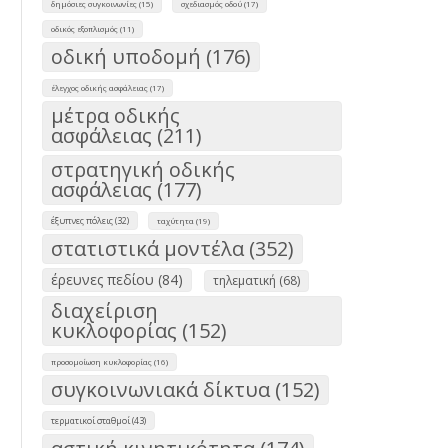
δημόσιες συγκοινωνίες (15)
σχεδιασμός οδού (17)
οδικός εξοπλισμός (11)
οδική υποδομή (176)
έλεγχος οδικής ασφάλειας (17)
μέτρα οδικής
ασφάλειας (211)
στρατηγική οδικής
ασφάλειας (177)
έξυπνες πόλεις (32)
ταχύτητα (19)
στατιστικά μοντέλα (352)
έρευνες πεδίου (84)
τηλεματική (68)
διαχείριση
κυκλοφορίας (152)
προσομοίωση κυκλοφορίας (16)
συγκοινωνιακά δίκτυα (152)
τερματικοί σταθμοί (43)