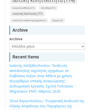
αστική κινητικότητα (174)
καιρικές συνθήκες (17)
νέοι οδηγοί (17)
νοητική έκπτωση (77)
statistical modelling|big data (1)
όχημα (15)
Archive
Archive
Recent Items
Ιωάννης Χατζηθεοδοσίου “Ανάλυση
ακατάλληλης ταχύτητας οχημάτων σε
διαβάσεις πεζών στην Αθήνα με χρήση
αλγορίθμων οπτικής αναγνώρισης”,
Διπλωματική Εργασία, Σχολή Πολιτικών
Μηχανικών ΕΜΠ, Μάρτιος 2026.
Ζένια Βεργοπούλου, “Συγκριτική Ανάλυση της
Οδικής Ασφάλειας στις Περιφέρειες της