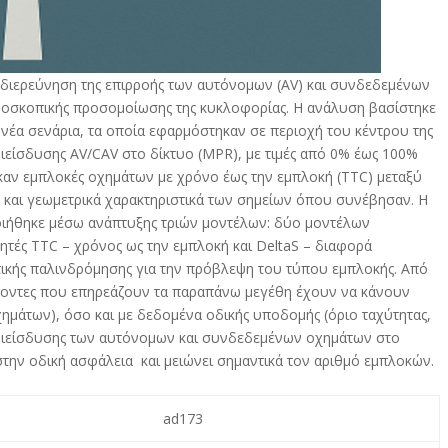
η διερεύνηση της επιρροής των αυτόνομων (AV) και συνδεδεμένων
κροσκοπικής προσομοίωσης της κυκλοφορίας. Η ανάλυση βασίστηκε
α σενάρια, τα οποία εφαρμόστηκαν σε περιοχή του κέντρου της
ιείσδυσης AV/CAV στο δίκτυο (MPR), με τιμές από 0% έως 100%
καν εμπλοκές οχημάτων με χρόνο έως την εμπλοκή (TTC) μεταξύ
ά και γεωμετρικά χαρακτηριστικά των σημείων όπου συνέβησαν. Η
οιήθηκε μέσω ανάπτυξης τριών μοντέλων: δύο μοντέλων
ητές TTC – χρόνος ως την εμπλοκή και DeltaS – διαφορά
τικής παλινδρόμησης για την πρόβλεψη του τύπου εμπλοκής. Από
γοντες που επηρεάζουν τα παραπάνω μεγέθη έχουν να κάνουν
μάτων), όσο και με δεδομένα οδικής υποδομής (όριο ταχύτητας,
 διείσδυσης των αυτόνομων και συνδεδεμένων οχημάτων στο
 στην οδική ασφάλεια και μειώνει σημαντικά τον αριθμό εμπλοκών.
ad173