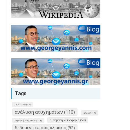
Tags
COVID-19 (13)
ανάλυση ατυχημάτων (110)
αλκοόλ (17)
αυτόματη κυκλοφορία (59)
τεχνητή νοημοσύνη (11)
δεδομένα ευρείας κλίμακας (92)