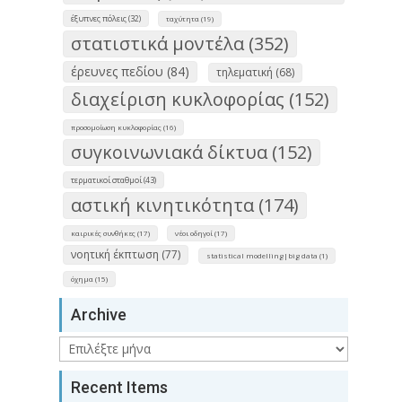
έξυπνες πόλεις (32)
ταχύτητα (19)
στατιστικά μοντέλα (352)
έρευνες πεδίου (84)
τηλεματική (68)
διαχείριση κυκλοφορίας (152)
προσομοίωση κυκλοφορίας (16)
συγκοινωνιακά δίκτυα (152)
τερματικοί σταθμοί (43)
αστική κινητικότητα (174)
καιρικές συνθήκες (17)
νέοι οδηγοί (17)
νοητική έκπτωση (77)
statistical modelling|big data (1)
όχημα (15)
Archive
Archive
Recent Items