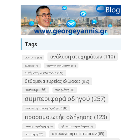
Tags
ανάλυση ατυχημάτων (110)
COVID-19 (13)
αλκοόλ (17)
τεχνητή νοημοσύνη (11)
αυτόματη κυκλοφορία (59)
δεδομένα ευρείας κλίμακας (92)
κουλτούρα (56)
ποδηλάτες (31)
συμπεριφορά οδηγού (257)
απόσπαση προσοχής οδηγού (49)
προσομοιωτής οδήγησης (123)
οικολογική οδήγηση (9)
ηλεκτροκινητικότητα (19)
αξιολόγηση επιπτώσεων (65)
επιτήρηση (26)