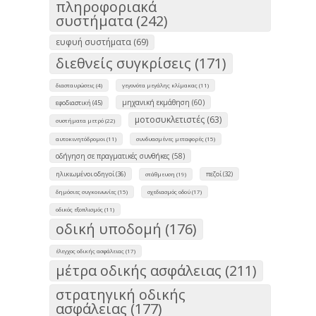
πληροφοριακά
συστήματα (242)
ευφυή συστήματα (69)
διεθνείς συγκρίσεις (171)
διασταυρώσεις (4)
γεγονότα μεγάλης κλίμακας (11)
μηχανική εκμάθηση (60)
εφοδιαστική (45)
μοτοσυκλετιστές (63)
συστήματα μετρό (22)
αυτοκινητόδρομοι (11)
συνδυασμένες μεταφορές (15)
οδήγηση σε πραγματικές συνθήκες (58)
ηλικιωμένοι οδηγοί (36)
πεζοί (32)
στάθμευση (19)
δημόσιες συγκοινωνίες (15)
σχεδιασμός οδού (17)
οδικός εξοπλισμός (11)
οδική υποδομή (176)
έλεγχος οδικής ασφάλειας (17)
μέτρα οδικής ασφάλειας (211)
στρατηγική οδικής
ασφάλειας (177)