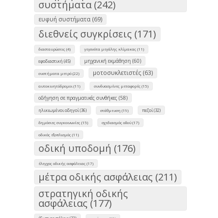
συστήματα (242)
ευφυή συστήματα (69)
διεθνείς συγκρίσεις (171)
διασταυρώσεις (4)
γεγονότα μεγάλης κλίμακας (11)
μηχανική εκμάθηση (60)
εφοδιαστική (45)
μοτοσυκλετιστές (63)
συστήματα μετρό (22)
αυτοκινητόδρομοι (11)
συνδυασμένες μεταφορές (15)
οδήγηση σε πραγματικές συνθήκες (58)
ηλικιωμένοι οδηγοί (36)
πεζοί (32)
στάθμευση (19)
δημόσιες συγκοινωνίες (15)
σχεδιασμός οδού (17)
οδικός εξοπλισμός (11)
οδική υποδομή (176)
έλεγχος οδικής ασφάλειας (17)
μέτρα οδικής ασφάλειας (211)
στρατηγική οδικής
ασφάλειας (177)