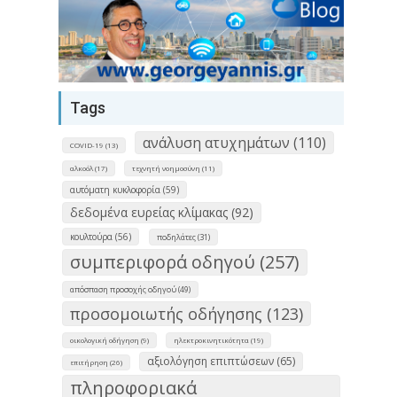
Tags
ανάλυση ατυχημάτων (110)
COVID-19 (13)
αλκοόλ (17)
τεχνητή νοημοσύνη (11)
αυτόματη κυκλοφορία (59)
δεδομένα ευρείας κλίμακας (92)
κουλτούρα (56)
ποδηλάτες (31)
συμπεριφορά οδηγού (257)
απόσπαση προσοχής οδηγού (49)
προσομοιωτής οδήγησης (123)
οικολογική οδήγηση (9)
ηλεκτροκινητικότητα (19)
αξιολόγηση επιπτώσεων (65)
επιτήρηση (26)
πληροφοριακά