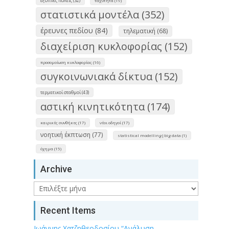
έξυπνες πόλεις (32)
ταχύτητα (19)
στατιστικά μοντέλα (352)
έρευνες πεδίου (84)
τηλεματική (68)
διαχείριση κυκλοφορίας (152)
προσομοίωση κυκλοφορίας (16)
συγκοινωνιακά δίκτυα (152)
τερματικοί σταθμοί (43)
αστική κινητικότητα (174)
καιρικές συνθήκες (17)
νέοι οδηγοί (17)
νοητική έκπτωση (77)
statistical modelling|big data (1)
όχημα (15)
Archive
Archive
Recent Items
Ιωάννης Χατζηθεοδοσίου “Ανάλυση