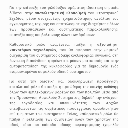
Για την επίτευξη του φιλόδοξου οράματος ιδιαίτερη σημασία
δίδεται στην
αποτελεσματική υλοποίησή
του Στρατηγικού
Σχεδίου, μέσω στοχευμένης χρηματοδότησης αντάξιας του
εγχειρήματος, ισχυρής και αποτελεσματικής διαχείρισης όλων
των προσπαθειών και συστηματικής παρακολούθησης,
επανεξέτασης και βελτίωσης όλων των δράσεων.
Καθοριστικό ρόλο αναμένεται παίξει η
αξιοποίηση
καινοτόμων τεχνολογιών
, που θα αφορούν στην ψηφιακή
διαχείριση του συστήματος οδικής κυκλοφορίας συνολικά, στη
δυναμική διασύνδεση φορέων και μέσων μεταφοράς και στην
αυτοματοποίηση της κυκλοφορίας για τη δημιουργία ενός
εναρμονισμένου ασφαλούς οδικού συστήματος.
Για αυτή την ολιστική και ολοκληρωμένη προσέγγιση,
καταλυτικό ρόλο θα παίξει η προώθηση της
κοινής ευθύνης
όλων των εμπλεκόμενων φορέων και των πολιτών, μέσα από
την Προσέγγιση Ασφαλούς Συστήματος, δηλαδή την ενίσχυση
της λογοδοσίας και υπευθυνότητας των Αρχών,
υπερβαίνοντας τις συμβατικές προσεγγίσεις αρμοδιοτήτων
επί τμημάτων του συστήματος. Τέλος, καθοριστικό ρόλο θα
παίξει η βελτίωση των συνηθειών όλων των χρηστών της
οδού, τόσο σε επίπεδο οδικής συμπεριφοράς (χαμηλές