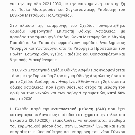
για την περίοδο 2021-2030, με την επιστημονική υποστήριξη
του Τομέα Μεταφορών και Συγκοινωνιακής Υποδομής του
Εθνικού Μετσόβιου Πολυτεχνείου.
Στο πλαίσιο της εφαρμογής του Σχεδίου, συγκροτήθηκε
αρμόδια Κυβερνητική Επιτροπή Οδικής Ασφάλειας, με
πρόεδρο τον Υφυπουργό Υποδομών και Μεταφορών, κ. Μιχάλη
Παπαδόπουλο. Σε αυτήν συμμετέχουν αρμόδιοι Αναπληρωτές
Υπουργοί και Υφυπουργοί από τα Υπουργεία Προστασίας του
Πολίτη, Εσωτερικών, Υγείας, Παιδείας και Θρησκευμάτων και
Ψηφιακής Διακυβέρνησης.
Το Εθνικό Στρατηγικό Σχέδιο Οδικής Ασφάλειας εναρμονίζεται
τόσο με την Ευρωπαϊκή Στρατηγική Οδικής Ασφάλειας όσο και
με το Σχέδιο Δράσης των Ηνωμένων Εθνών για τη 2η δεκαετία
οδικής ασφάλειας, που έχουν θέσει ως στόχο τη μείωση του
αριθμού των νεκρών και των σοβαρά τραυματιών,
κατά 50%
έως το 2030.
Η Ελλάδα παρά την
εντυπωσιακή μείωση (54%)
που έχει
καταγράψει σε θανάτους από οδικά ατυχήματα την τελευταία
δεκαετία (2010-2020), εξακολουθεί να υπολείπεται σταθερά
του ευρωπαϊκού μέσου όρου στην Ευρωπαϊκή Ένωση και είναι
απαραίτητη η θεσμοθέτηση και εφαρμογή του νέου Εθνικού