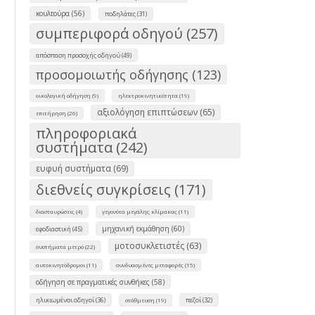
κουλτούρα (56)
ποδηλάτες (31)
συμπεριφορά οδηγού (257)
απόσπαση προσοχής οδηγού (49)
προσομοιωτής οδήγησης (123)
οικολογική οδήγηση (9)
ηλεκτροκινητικότητα (19)
αξιολόγηση επιπτώσεων (65)
επιτήρηση (26)
πληροφοριακά
συστήματα (242)
ευφυή συστήματα (69)
διεθνείς συγκρίσεις (171)
διασταυρώσεις (4)
γεγονότα μεγάλης κλίμακας (11)
μηχανική εκμάθηση (60)
εφοδιαστική (45)
μοτοσυκλετιστές (63)
συστήματα μετρό (22)
αυτοκινητόδρομοι (11)
συνδυασμένες μεταφορές (15)
οδήγηση σε πραγματικές συνθήκες (58)
ηλικιωμένοι οδηγοί (36)
πεζοί (32)
στάθμευση (19)