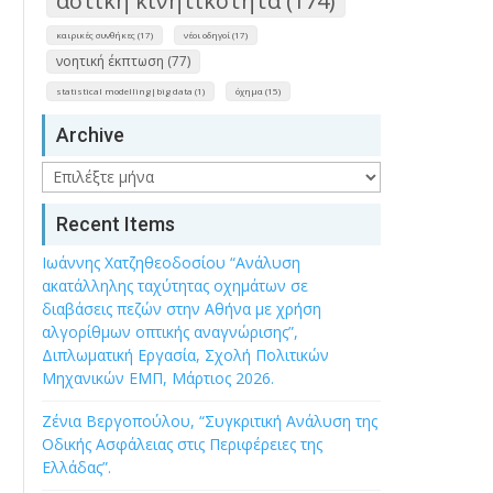
αστική κινητικότητα (174)
καιρικές συνθήκες (17)
νέοι οδηγοί (17)
νοητική έκπτωση (77)
statistical modelling|big data (1)
όχημα (15)
Archive
Archive
Recent Items
Ιωάννης Χατζηθεοδοσίου “Ανάλυση
ακατάλληλης ταχύτητας οχημάτων σε
διαβάσεις πεζών στην Αθήνα με χρήση
αλγορίθμων οπτικής αναγνώρισης”,
Διπλωματική Εργασία, Σχολή Πολιτικών
Μηχανικών ΕΜΠ, Μάρτιος 2026.
Ζένια Βεργοπούλου, “Συγκριτική Ανάλυση της
Οδικής Ασφάλειας στις Περιφέρειες της
Ελλάδας”.