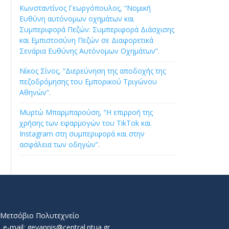
Κωνσταντίνος Γεωργόπουλος, “Νομική
Ευθύνη αυτόνομων οχημάτων και
Συμπεριφορά Πεζών: Συμπεριφορά Διάσχισης
και Εμπιστοσύνη Πεζών σε Διαφορετικά
Σενάρια Ευθύνης Αυτόνομων Οχημάτων”.
Νίκος Σίνος, “Διερεύνηση της αποδοχής της
πεζοδρόμησης του Εμπορικού Τριγώνου
Αθηνών”.
Μυρτώ Μπαρμπαρούση, “Η επιρροή της
χρήσης των εφαρμογών του TikTok και
Instagram στη συμπεριφορά και στην
ασφάλεια των οδηγών”.
ό Μετσόβιο Πολυτεχνείο
e-mail: geyannis@central.ntua.gr