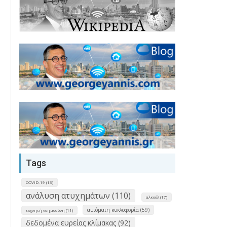
Tags
COVID-19 (13)
ανάλυση ατυχημάτων (110)
αλκοόλ (17)
αυτόματη κυκλοφορία (59)
τεχνητή νοημοσύνη (11)
δεδομένα ευρείας κλίμακας (92)