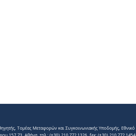
αθηγητής, Τομέας Μεταφορών και Συγκοινωνιακής Υποδομής, Εθνικ
157 73, Αθήνα, τηλ.: (+30) 210.772.1326, fax: (+30) 210.772.1454, 