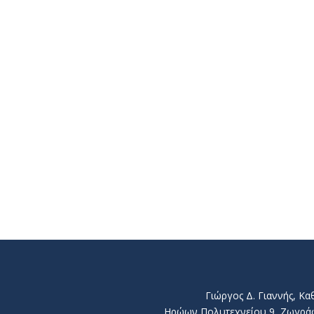
Γιώργος Δ. Γιαννής, Κ
Ηρώων Πολυτεχνείου 9, Ζωγράφου 