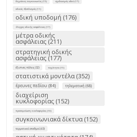
δημόσιες συγκοινωνίες (15)
σχεδιασμός οδού (17)
οδικός εξοπλισμός (11)
οδική υποδομή (176)
έλεγχος οδικής ασφάλειας (17)
μέτρα οδικής
ασφάλειας (211)
στρατηγική οδικής
ασφάλειας (177)
έξυπνες πόλεις (32)
ταχύτητα (19)
στατιστικά μοντέλα (352)
έρευνες πεδίου (84)
τηλεματική (68)
διαχείριση
κυκλοφορίας (152)
προσομοίωση κυκλοφορίας (16)
συγκοινωνιακά δίκτυα (152)
τερματικοί σταθμοί (43)