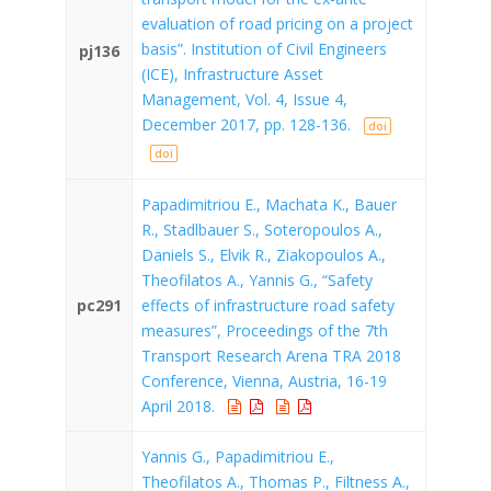
evaluation of road pricing on a project
basis”. Institution of Civil Engineers
pj136
(ICE), Infrastructure Asset
Management, Vol. 4, Issue 4,
December 2017, pp. 128-136.
doi
doi
Papadimitriou E., Machata K., Bauer
R., Stadlbauer S., Soteropoulos A.,
Daniels S., Elvik R., Ziakopoulos A.,
Theofilatos A., Yannis G., “Safety
pc291
effects of infrastructure road safety
measures”, Proceedings of the 7th
Transport Research Arena TRA 2018
Conference, Vienna, Austria, 16-19
April 2018.
Yannis G., Papadimitriou E.,
Theofilatos A., Thomas P., Filtness A.,