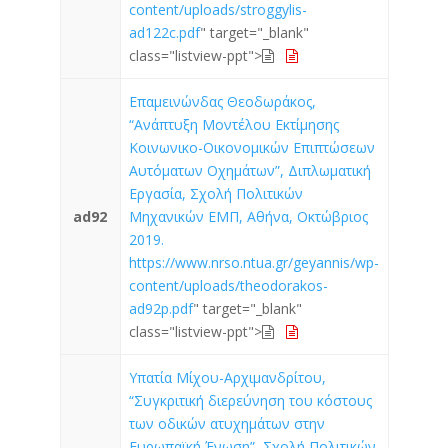
content/uploads/stroggylis-
ad122c.pdf
" target="_blank"
class="listview-ppt">
Επαμεινώνδας Θεοδωράκος,
“Ανάπτυξη Μοντέλου Εκτίμησης
Κοινωνικο-Οικονομικών Επιπτώσεων
Αυτόματων Οχημάτων”, Διπλωματική
Εργασία, Σχολή Πολιτικών
ad92
Μηχανικών ΕΜΠ, Αθήνα, Οκτώβριος
2019.
https://www.nrso.ntua.gr/geyannis/wp-
content/uploads/theodorakos-
ad92p.pdf
" target="_blank"
class="listview-ppt">
Υπατία Μίχου-Αρχιμανδρίτου,
“Συγκριτική διερεύνηση του κόστους
των οδικών ατυχημάτων στην
Ευρωπαϊκή Ένωση”, Σχολή Πολιτικών