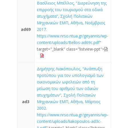
Βασίλειος Μπέλλος, “Διερεύνηση της
επιρροής του τουρισμού στα οδικά
ατυχήματα”, Σχολή Πολιτικών
Μηχανικών ΕΜΠ, Αθήνα, Νοέμβριος
ad69
2017.
https://www.nrso.ntua.gr/geyannis/wp-
content/uploads/Bellos-ad69c.pdf
"
target="_blank" class="listview-ppt">
Δημήτρης Λιακόπουλος, “Ανάπτυξη
προτύπου για τον υπολογισμό των
οικονομικών ωφελειών από τη
μείωση του αριθμού των οδικών
ατυχημάτων”, Σχολή Πολιτικών
ad3
Μηχανικών ΕΜΠ, Αθήνα, Μάρτιος
2002.
https://www.nrso.ntua.gr/geyannis/wp-
content/uploads/liakopoulos-ad3c-
1.pdf
" target="_blank" class="listview-