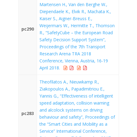
Martensen H., Van den Berghe W.,
Diependaele K., Elvik R., Machata K.,
Kaiser S., Aigner-Breuss E.,
Weijermars W., Hermitte T., Thomson
pc290
R., “SafetyCube – the European Road
Safety Decision Support System”,
Proceedings of the 7th Transport
Research Arena TRA 2018
Conference, Vienna, Austria, 16-19
April 2018.
Theofilatos A., Nieuwkamp R.,
Ziakopoulos A., Papadimitriou E.,
Yannis G., “Effectiveness of intelligent
speed adaptation, collision warning
and alcolock systems on driving
pc283
behaviour and safety”, Proceedings of
the “Smart Cities and Mobility as a
Service” International Conference,