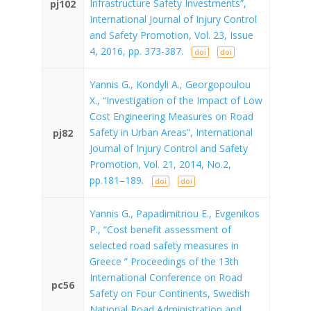
Infrastructure Safety Investments”,
pj102
International Journal of Injury Control
and Safety Promotion, Vol. 23, Issue
4, 2016, pp. 373-387.
doi
doi
Yannis G., Kondyli A., Georgopoulou
X., “Investigation of the Impact of Low
Cost Engineering Measures on Road
Safety in Urban Areas”, International
pj82
Journal of Injury Control and Safety
Promotion, Vol. 21, 2014, No.2,
pp.181–189.
doi
doi
Yannis G., Papadimitriou E., Evgenikos
P., “Cost benefit assessment of
selected road safety measures in
Greece ” Proceedings of the 13th
International Conference on Road
pc56
Safety on Four Continents, Swedish
National Road Administration and