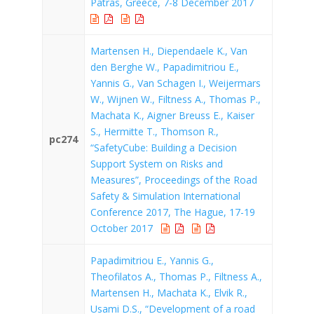
Patras, Greece, 7-8 December 2017
Martensen H., Diependaele K., Van
den Berghe W., Papadimitriou E.,
Yannis G., Van Schagen I., Weijermars
W., Wijnen W., Filtness A., Thomas P.,
Machata K., Aigner Breuss E., Kaiser
S., Hermitte T., Thomson R.,
pc274
“SafetyCube: Building a Decision
Support System on Risks and
Measures”, Proceedings of the Road
Safety & Simulation International
Conference 2017, The Hague, 17-19
October 2017
Papadimitriou E., Yannis G.,
Theofilatos A., Thomas P., Filtness A.,
Martensen H., Machata K., Elvik R.,
Usami D.S., “Development of a road