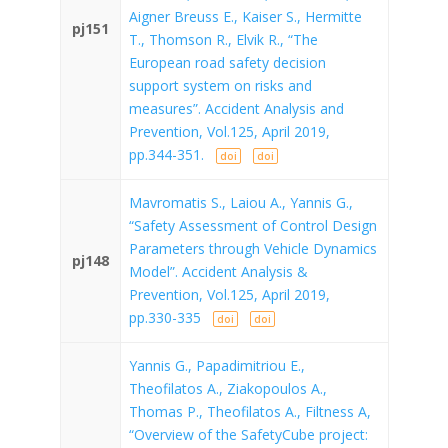
Aigner Breuss E., Kaiser S., Hermitte
pj151
T., Thomson R., Elvik R., “The
European road safety decision
support system on risks and
measures”. Accident Analysis and
Prevention, Vol.125, April 2019,
pp.344-351.
doi
doi
Mavromatis S., Laiou A., Yannis G.,
“Safety Assessment of Control Design
Parameters through Vehicle Dynamics
pj148
Model”. Accident Analysis &
Prevention, Vol.125, April 2019,
pp.330-335
doi
doi
Yannis G., Papadimitriou E.,
Theofilatos A., Ziakopoulos A.,
Thomas P., Theofilatos A., Filtness A,
“Overview of the SafetyCube project: