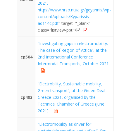
2021.
https://www.nrso.ntua.gr/geyannis/wp-
content/uploads/Kyparissis-
ad114c.pdf
" target="_blank"
class="listview-ppt">
“Investigating gaps in electromobility:
The case of Region of Attica”, at the
cp504
2nd International Conference
Intermodal Transports, October 2021.
“Electrobility, Sustainable mobility,
Green transport”, at the Green Deal
cp493
Greece 2021, organised by the
Technical Chamber of Greece (June
2021).
“Electromobility as driver for
sustainable mobility and safety”, for