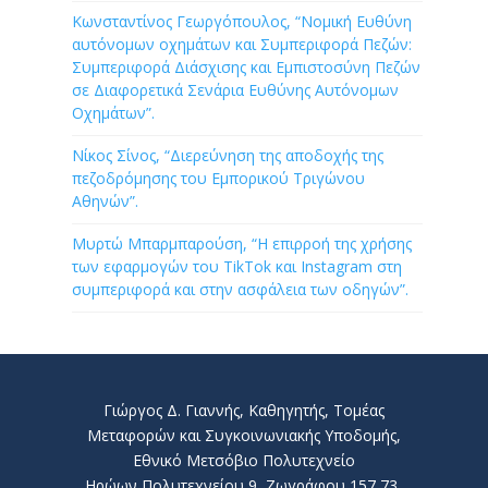
Κωνσταντίνος Γεωργόπουλος, “Νομική Ευθύνη
αυτόνομων οχημάτων και Συμπεριφορά Πεζών:
Συμπεριφορά Διάσχισης και Εμπιστοσύνη Πεζών
σε Διαφορετικά Σενάρια Ευθύνης Αυτόνομων
Οχημάτων”.
Νίκος Σίνος, “Διερεύνηση της αποδοχής της
πεζοδρόμησης του Εμπορικού Τριγώνου
Αθηνών”.
Μυρτώ Μπαρμπαρούση, “Η επιρροή της χρήσης
των εφαρμογών του TikTok και Instagram στη
συμπεριφορά και στην ασφάλεια των οδηγών”.
Γιώργος Δ. Γιαννής, Καθηγητής, Τομέας
Μεταφορών και Συγκοινωνιακής Υποδομής,
Εθνικό Μετσόβιο Πολυτεχνείο
Ηρώων Πολυτεχνείου 9, Ζωγράφου 157 73,