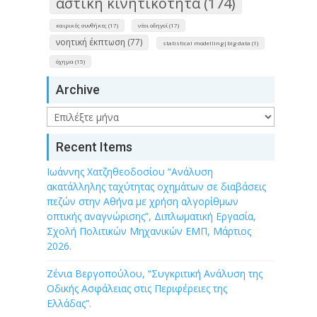
αστική κινητικότητα (174)
καιρικές συνθήκες (17)
νέοι οδηγοί (17)
νοητική έκπτωση (77)
statistical modelling|big data (1)
όχημα (15)
Archive
Archive
Recent Items
Ιωάννης Χατζηθεοδοσίου “Ανάλυση
ακατάλληλης ταχύτητας οχημάτων σε διαβάσεις
πεζών στην Αθήνα με χρήση αλγορίθμων
οπτικής αναγνώρισης”, Διπλωματική Εργασία,
Σχολή Πολιτικών Μηχανικών ΕΜΠ, Μάρτιος
2026.
Ζένια Βεργοπούλου, “Συγκριτική Ανάλυση της
Οδικής Ασφάλειας στις Περιφέρειες της
Ελλάδας”.