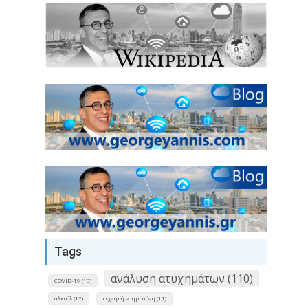
Tags
ανάλυση ατυχημάτων (110)
COVID-19 (13)
αλκοόλ (17)
τεχνητή νοημοσύνη (11)