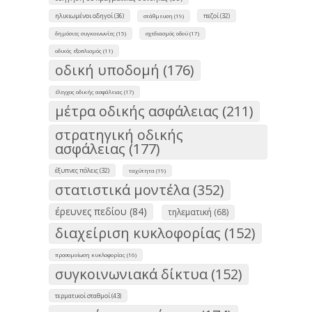
ηλικιωμένοι οδηγοί (36)
πεζοί (32)
στάθμευση (19)
δημόσιες συγκοινωνίες (15)
σχεδιασμός οδού (17)
οδικός εξοπλισμός (11)
οδική υποδομή (176)
έλεγχος οδικής ασφάλειας (17)
μέτρα οδικής ασφάλειας (211)
στρατηγική οδικής
ασφάλειας (177)
έξυπνες πόλεις (32)
ταχύτητα (19)
στατιστικά μοντέλα (352)
έρευνες πεδίου (84)
τηλεματική (68)
διαχείριση κυκλοφορίας (152)
προσομοίωση κυκλοφορίας (16)
συγκοινωνιακά δίκτυα (152)
τερματικοί σταθμοί (43)