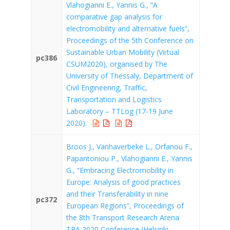
Vlahogianni E., Yannis G., “A
comparative gap analysis for
electromobility and alternative fuels”,
Proceedings of the 5th Conference on
Sustainable Urban Mobility (Virtual
pc386
CSUM2020), organised by The
University of Thessaly, Department of
Civil Engineering, Traffic,
Transportation and Logistics
Laboratory – TTLog (17-19 June
2020).
Broos J., Vanhaverbeke L., Orfanou F.,
Papantoniou P., Vlahogianni E., Yannis
G., “Embracing Electromobility in
Europe: Analysis of good practices
and their Transferability in nine
pc372
European Regions”, Proceedings of
the 8th Transport Research Arena
TRA 2020 Conference (Helsinki,