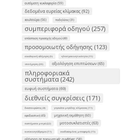
αυτόματη κυκλοφορία (59)
δεδομένα ευρείας κλίμακας (92)
κουλτούρα (56)
ποδηλάτες (31)
συμπεριφορά οδηγού (257)
απόσπαση προσοχής οδηγού (49)
προσομοιωτής οδήγησης (123)
οικολογική οδήγηση (9)
ηλεκτροκινητικότητα (19)
αξιολόγηση επιπτώσεων (65)
επιτήρηση (26)
πληροφοριακά
συστήματα (242)
ευφυή συστήματα (69)
διεθνείς συγκρίσεις (171)
διασταυρώσεις (4)
γεγονότα μεγάλης κλίμακας (11)
μηχανική εκμάθηση (60)
εφοδιαστική (45)
μοτοσυκλετιστές (63)
συστήματα μετρό (22)
αυτοκινητόδρομοι (11)
συνδυασμένες μεταφορές (15)
οδήγηση σε πραγματικές συνθήκες (58)