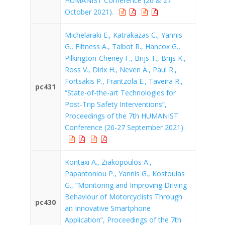
HUMANIST Conference (26 & 27
October 2021).
Michelaraki E., Katrakazas C., Yannis
G., Filtness A., Talbot R., Hancox G.,
Pilkington-Cheney F., Brijs T., Brijs K.,
Ross V., Dirix H., Neven A., Paul R.,
Fortsakis P., Frantzola E., Taveira R.,
pc431
“State-of-the-art Technologies for
Post-Trip Safety Interventions”,
Proceedings of the 7th HUMANIST
Conference (26-27 September 2021).
Kontaxi A., Ziakopoulos A.,
Papantoniou P., Yannis G., Kostoulas
G., “Monitoring and Improving Driving
Behaviour of Motorcyclists Through
pc430
an Innovative Smartphone
Application”, Proceedings of the 7th