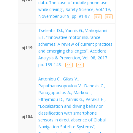
data: The case of mobile phone use
while driving”, Safety Science, Vol.119,
November 2019, pp. 91-97.
doi
doi
Tselentis D.I., Yannis G., Vlahogianni
E.I., “Innovative motor insurance
schemes: A review of current practices
pj119
and emerging challenges”, Accident
Analysis & Prevention, Vol. 98, 2017
pp. 139-148.
doi
doi
Antoniou C., Gikas V.,
Papathanasopoulou V., Danezis C.,
Panagopoulos A., Markou I.,
Efthymiou D., Yannis G., Perakis H.,
“Localization and driving behavior
classification with smartphone
pj104
sensors in direct absence of Global
Navigation Satellite Systems”,