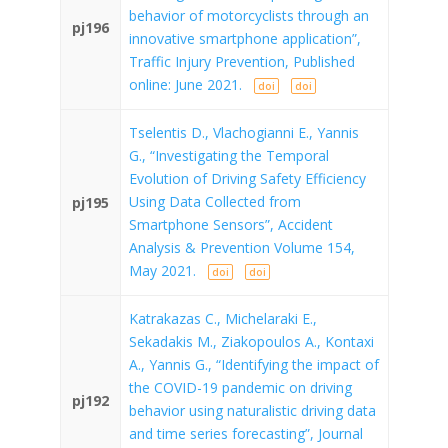
behavior of motorcyclists through an
pj196
innovative smartphone application”,
Traffic Injury Prevention, Published
online: June 2021.
doi
doi
Tselentis D., Vlachogianni E., Yannis
G., “Investigating the Temporal
Evolution of Driving Safety Efficiency
Using Data Collected from
pj195
Smartphone Sensors”, Accident
Analysis & Prevention Volume 154,
May 2021.
doi
doi
Katrakazas C., Michelaraki E.,
Sekadakis M., Ziakopoulos A., Kontaxi
A., Yannis G., “Identifying the impact of
the COVID-19 pandemic on driving
pj192
behavior using naturalistic driving data
and time series forecasting”, Journal