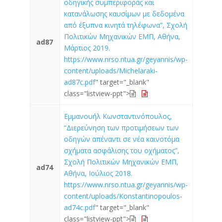
οδηγικής συμπεριφοράς και
κατανάλωσης καυσίμων με δεδομένα
από έξυπνα κινητά τηλέφωνα”, Σχολή
Πολιτικών Μηχανικών ΕΜΠ, Αθήνα,
ad87
Μάρτιος 2019.
https://www.nrso.ntua.gr/geyannis/wp-
content/uploads/Michelaraki-
ad87c.pdf
" target="_blank"
class="listview-ppt">
Εμμανουήλ Κωνσταντινόπουλος,
“Διερεύνηση των προτιμήσεων των
οδηγών απέναντι σε νέα καινοτόμα
σχήματα ασφάλισης του οχήματος”,
Σχολή Πολιτικών Μηχανικών ΕΜΠ,
ad74
Αθήνα, Ιούλιος 2018.
https://www.nrso.ntua.gr/geyannis/wp-
content/uploads/Konstantinopoulos-
ad74c.pdf
" target="_blank"
class="listview-ppt">