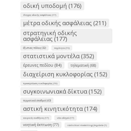
οδική υποδομή (176)
έλεγχος οδικής ασφάλειας (17)
μέτρα οδικής ασφάλειας (211)
στρατηγική οδικής
ασφάλειας (177)
έξυπνες πόλεις (32)
ταχύτητα (19)
στατιστικά μοντέλα (352)
έρευνες πεδίου (84)
τηλεματική (68)
διαχείριση κυκλοφορίας (152)
προσομοίωση κυκλοφορίας (16)
συγκοινωνιακά δίκτυα (152)
τερματικοί σταθμοί (43)
αστική κινητικότητα (174)
καιρικές συνθήκες (17)
νέοι οδηγοί (17)
νοητική έκπτωση (77)
statistical modelling|big data (1)