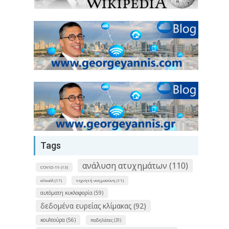
Tags
ανάλυση ατυχημάτων (110)
COVID-19 (13)
αλκοόλ (17)
τεχνητή νοημοσύνη (11)
αυτόματη κυκλοφορία (59)
δεδομένα ευρείας κλίμακας (92)
κουλτούρα (56)
ποδηλάτες (31)