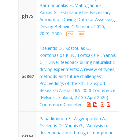
Barmpounakis E., Vlahogianni E.,
Yannis G. “Estimating the Necessary
pj175
Amount of Driving Data for Assessing
Driving Behavior”. Sensors, 2020,
20(9), 2600.
doi
doi
Tselentis D., Kostoulas G.,
Kontonasios K.-N., Fortsakis P., Yannis
G., “Driver feedback during naturalistic
driving experiments: A review of types,
pc367
methods and future challenges”,
Proceedings of the 8th Transport
Research Arena TRA 2020 Conference
(Helsinki, Finland, 27-30 April 2020).
Conference Cancelled.
Papadimitriou E., Argyropoulou A.,
Tselentis D., Yannis G., “Analysis of
driver behaviour through smartphone
pj164