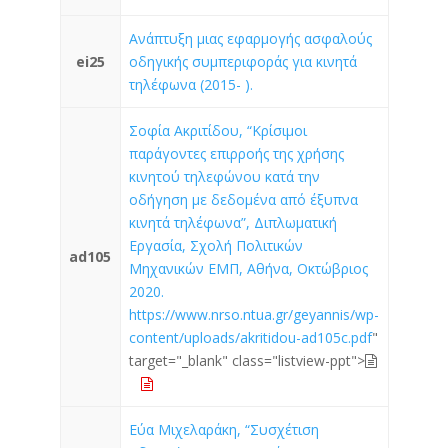
Ανάπτυξη μιας εφαρμογής ασφαλούς
ei25
οδηγικής συμπεριφοράς για κινητά
τηλέφωνα (2015- ).
Σοφία Ακριτίδου, “Κρίσιμοι
παράγοντες επιρροής της χρήσης
κινητού τηλεφώνου κατά την
οδήγηση με δεδομένα από έξυπνα
κινητά τηλέφωνα”, Διπλωματική
Εργασία, Σχολή Πολιτικών
ad105
Μηχανικών ΕΜΠ, Αθήνα, Οκτώβριος
2020.
https://www.nrso.ntua.gr/geyannis/wp-
content/uploads/akritidou-ad105c.pdf
"
target="_blank" class="listview-ppt">
Εύα Μιχελαράκη, “Συσχέτιση