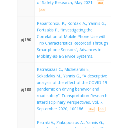
of Safety Research, May 2021.
doi
doi
Papantoniou P., Kontaxi A., Yannis G.,
Fortsakis P., “Investigating the
Correlation of Mobile Phone Use with
pj190
Trip Characteristics Recorded Through
Smartphone Sensors”, Advances in
Mobility-as-a-Service Systems.
Katrakazas C., Michelaraki E.,
Sekadakis M., Yannis G., “A descriptive
analysis of the effect of the COVID-19
pandemic on driving behavior and
pj183
road safety”. Transportation Research
Interdisciplinary Perspectives, Vol. 7,
September 2020, 100186.
doi
doi
Petraki V., Ziakopoulos A., Yannis G.,