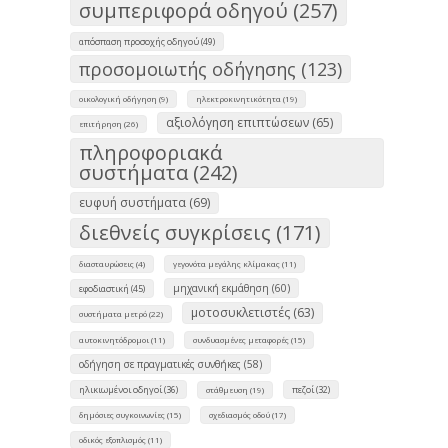
συμπεριφορά οδηγού (257)
απόσπαση προσοχής οδηγού (49)
προσομοιωτής οδήγησης (123)
οικολογική οδήγηση (9)
ηλεκτροκινητικότητα (19)
αξιολόγηση επιπτώσεων (65)
επιτήρηση (26)
πληροφοριακά
συστήματα (242)
ευφυή συστήματα (69)
διεθνείς συγκρίσεις (171)
διασταυρώσεις (4)
γεγονότα μεγάλης κλίμακας (11)
μηχανική εκμάθηση (60)
εφοδιαστική (45)
μοτοσυκλετιστές (63)
συστήματα μετρό (22)
αυτοκινητόδρομοι (11)
συνδυασμένες μεταφορές (15)
οδήγηση σε πραγματικές συνθήκες (58)
ηλικιωμένοι οδηγοί (36)
πεζοί (32)
στάθμευση (19)
δημόσιες συγκοινωνίες (15)
σχεδιασμός οδού (17)
οδικός εξοπλισμός (11)