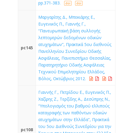
pp.371-383.
doi
doi
Μαργαρίτης Δ., Μπεκιάρης Ε.,
Ευγενικός Π., Γιαννής Γ.,
“Πανευρωπαϊκή βάση συλλογής
λεπτομερών δεδομένων οδικών
ατυχημάτων”, Πρακτικά 5ου διεθνούς
pc145
Πανελληνίου Συνεδρίου Οδικής
Ασφάλειας, Πανεπιστήμιο Θεσσαλίας,
Παρατηρητήριο Οδικής Ασφάλειας
Τεχνικού Επιμελητηρίου Ελλάδος,
Βόλος, Οκτώβριος 2012.
Γιαννής Γ., Πετρίδου Ε., Ευγενικός Π.,
Χαζίρης Ζ., Τερζίδης Α., Δεσύπρης Ν.,
“Υπολογισμός του βαθμού ελλιπούς
καταγραφής των παθόντων οδικών
ατυχημάτων στην Ελλάδα”, Πρακτικά
του 5ου Διεθνούς Συνεδρίου για την
pc108