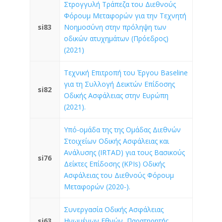
Στρογγυλή Τράπεζα του Διεθνούς
Φόρουμ Μεταφορών για την Τεχνητή
si83
Νοημοσύνη στην πρόληψη των
οδικών ατυχημάτων (Πρόεδρος)
(2021)
Τεχνική Επιτροπή του Έργου Baseline
για τη Συλλογή Δεικτών Επίδοσης
si82
Οδικής Ασφάλειας στην Ευρώπη
(2021).
Υπό-ομάδα της της Ομάδας Διεθνών
Στοιχείων Οδικής Ασφάλειας και
Ανάλυσης (IRTAD) για τους Βασικούς
si76
Δείκτες Επίδοσης (KPIs) Οδικής
Ασφάλειας του Διεθνούς Φόρουμ
Μεταφορών (2020-).
Συνεργασία Οδικής Ασφάλειας
si63
Ηνωμένων Εθνών, Παρατηρητής