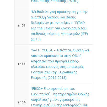
Ευρωπαϊκής Επιτροπής (2016-)
“Μεθοδολογική προσέγγιση για την
ανάπτυξη δικτύου και βάσης
δεδομένων με αντικείμενο “IRTAD
rn69
and the Cities”” για λογαριασμό του
Διεθνούς Φόρουμ Μεταφορών (ITF)
(2016)
“SAFETYCUBE – Αιτιότητα, Οφέλη και
Αποτελεσματικότητα στην Οδική
Ασφάλεια” του προγράμματος-
rn66
πλαισίου έρευνας στις μεταφορές
Horizon 2020 της Ευρωπαϊκής
Επιτροπής (2015-2018)
“ERSO+ Επικαιροποίηση του
Ευρωπαϊκού Παρατηρητηρίου Οδικής
Ασφάλειας” για λογαριασμό της
rn64
Γενικής Διεύθυνσης Μεταφορών και