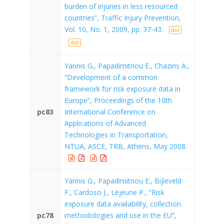
burden of injuries in less resourced
countries”, Traffic Injury Prevention,
Vol. 10, No. 1, 2009, pp. 37-43.
doi
doi
Yannis G., Papadimitriou E., Chaziris A.,
“Development of a common
framework for risk exposure data in
Europe”, Proceedings of the 10th
pc83
International Conference on
Applications of Advanced
Technologies in Transportation,
NTUA, ASCE, TRB, Athens, May 2008.
Yannis G., Papadimitriou E., Bijleveld
F., Cardoso J., Lejeune P., “Risk
exposure data availability, collection
pc78
methodologies and use in the EU”,