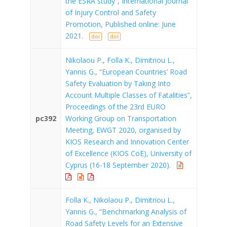
the ESRA study”, International Journal
of Injury Control and Safety
Promotion, Published online: June
2021.
doi
doi
Nikolaou P., Folla K., Dimitriou L.,
Yannis G., “European Countries’ Road
Safety Evaluation by Τaking Ιnto
Αccount Multiple Classes of Fatalities”,
Proceedings of the 23rd EURO
pc392
Working Group on Transportation
Meeting, EWGT 2020, organised by
KIOS Research and Innovation Center
of Excellence (KIOS CoE), University of
Cyprus (16-18 September 2020).
Folla K., Nikolaou P., Dimitriou L.,
Yannis G., “Benchmarking Analysis of
Road Safety Levels for an Extensive