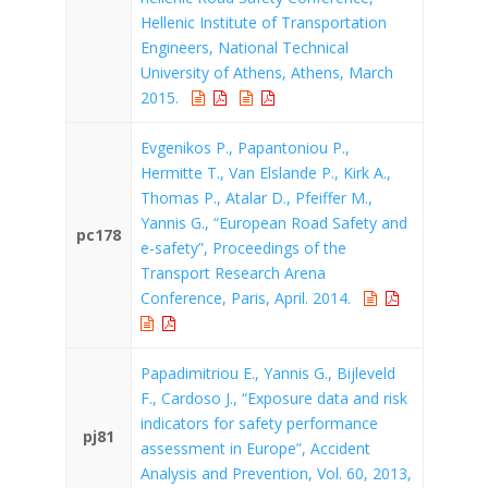
Hellenic Institute of Transportation
Engineers, National Technical
University of Athens, Athens, March
2015.
Evgenikos P., Papantoniou P.,
Hermitte T., Van Elslande P., Kirk A.,
Thomas P., Atalar D., Pfeiffer M.,
Yannis G., “European Road Safety and
pc178
e-safety”, Proceedings of the
Transport Research Arena
Conference, Paris, April. 2014.
Papadimitriou E., Yannis G., Bijleveld
F., Cardoso J., “Exposure data and risk
indicators for safety performance
pj81
assessment in Europe”, Accident
Analysis and Prevention, Vol. 60, 2013,