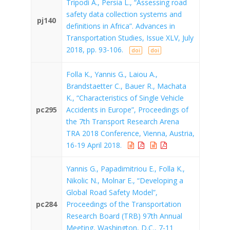
Tripodi A., Persia L., “Assessing road
safety data collection systems and
pj140
definitions in Africa”. Advances in
Transportation Studies, Issue XLV, July
2018, pp. 93-106.
doi
doi
Folla K., Yannis G., Laiou A.,
Brandstaetter C., Bauer R., Machata
K., “Characteristics of Single Vehicle
pc295
Accidents in Europe”, Proceedings of
the 7th Transport Research Arena
TRA 2018 Conference, Vienna, Austria,
16-19 April 2018.
Yannis G., Papadimitriou E., Folla K.,
Nikolic N., Molnar E., “Developing a
Global Road Safety Model”,
pc284
Proceedings of the Transportation
Research Board (TRB) 97th Annual
Meeting, Washington, D.C., 7-11