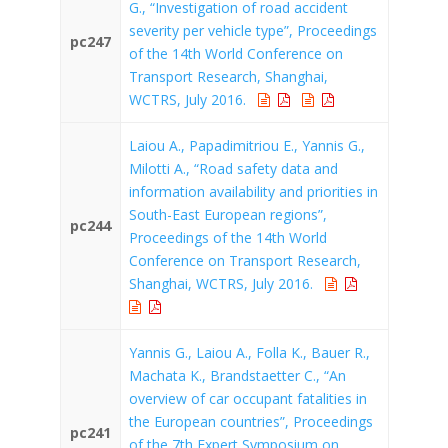
G., “Investigation of road accident
severity per vehicle type”, Proceedings
pc247
of the 14th World Conference on
Transport Research, Shanghai,
WCTRS, July 2016.
Laiou A., Papadimitriou E., Yannis G.,
Milotti A., “Road safety data and
information availability and priorities in
South-East European regions”,
pc244
Proceedings of the 14th World
Conference on Transport Research,
Shanghai, WCTRS, July 2016.
Yannis G., Laiou A., Folla K., Bauer R.,
Machata K., Brandstaetter C., “An
overview of car occupant fatalities in
the European countries”, Proceedings
pc241
of the 7th Expert Symposium on