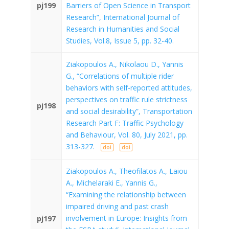
pj199
Barriers of Open Science in Transport
Research”, International Journal of
Research in Humanities and Social
Studies, Vol.8, Issue 5, pp. 32-40.
Ziakopoulos A., Nikolaou D., Yannis
G., “Correlations of multiple rider
behaviors with self-reported attitudes,
perspectives on traffic rule strictness
pj198
and social desirability”, Transportation
Research Part F: Traffic Psychology
and Behaviour, Vol. 80, July 2021, pp.
313-327.
doi
doi
Ziakopoulos A., Theofilatos A., Laiou
A., Michelaraki E., Yannis G.,
“Examining the relationship between
impaired driving and past crash
involvement in Europe: Insights from
pj197