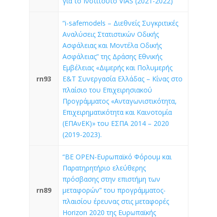
για το Ινστιτούτο VIAS (2021-2022)
“i-safemodels – Διεθνείς Συγκριτικές
Αναλύσεις Στατιστικών Οδικής
Ασφάλειας και Μοντέλα Οδικής
Ασφάλειας” της Δράσης Εθνικής
Εμβέλειας «Διμερής και Πολυμερής
rn93
Ε&Τ Συνεργασία Ελλάδας – Κίνας στο
πλαίσιο του Επιχειρησιακού
Προγράμματος «Ανταγωνιστικότητα,
Επιχειρηματικότητα και Καινοτομία
(ΕΠΑνΕΚ)» του ΕΣΠΑ 2014 – 2020
(2019-2023).
“BE OPEN-Ευρωπαϊκό Φόρουμ και
Παρατηρητήριο ελεύθερης
πρόσβασης στην επιστήμη των
rn89
μεταφορών” του προγράμματος-
πλαισίου έρευνας στις μεταφορές
Horizon 2020 της Ευρωπαϊκής