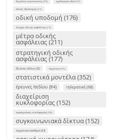
δημόσιες συγκοινωνίες (15)
σχεδιασμός οδού (17)
οδικός εξοπλισμός (11)
οδική υποδομή (176)
έλεγχος οδικής ασφάλειας (17)
μέτρα οδικής
ασφάλειας (211)
στρατηγική οδικής
ασφάλειας (177)
έξυπνες πόλεις (32)
ταχύτητα (19)
στατιστικά μοντέλα (352)
έρευνες πεδίου (84)
τηλεματική (68)
διαχείριση
κυκλοφορίας (152)
προσομοίωση κυκλοφορίας (16)
συγκοινωνιακά δίκτυα (152)
τερματικοί σταθμοί (43)