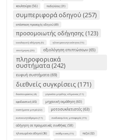
κουλτούρα (56)
ποδηλάτες (31)
συμπεριφορά οδηγού (257)
απόσπαση προσοχής οδηγού (49)
προσομοιωτής οδήγησης (123)
οικολογική οδήγηση (9)
ηλεκτροκινητικότητα (19)
αξιολόγηση επιπτώσεων (65)
επιτήρηση (26)
πληροφοριακά
συστήματα (242)
ευφυή συστήματα (69)
διεθνείς συγκρίσεις (171)
διασταυρώσεις (4)
γεγονότα μεγάλης κλίμακας (11)
μηχανική εκμάθηση (60)
εφοδιαστική (45)
μοτοσυκλετιστές (63)
συστήματα μετρό (22)
αυτοκινητόδρομοι (11)
συνδυασμένες μεταφορές (15)
οδήγηση σε πραγματικές συνθήκες (58)
ηλικιωμένοι οδηγοί (36)
πεζοί (32)
στάθμευση (19)