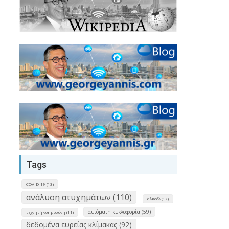
Tags
COVID-19 (13)
ανάλυση ατυχημάτων (110)
αλκοόλ (17)
αυτόματη κυκλοφορία (59)
τεχνητή νοημοσύνη (11)
δεδομένα ευρείας κλίμακας (92)