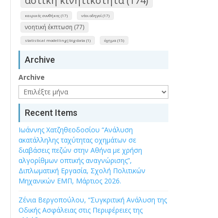
αστική κινητικότητα (174)
καιρικές συνθήκες (17)
νέοι οδηγοί (17)
νοητική έκπτωση (77)
statistical modelling|big data (1)
όχημα (15)
Archive
Archive
Recent Items
Ιωάννης Χατζηθεοδοσίου “Ανάλυση
ακατάλληλης ταχύτητας οχημάτων σε
διαβάσεις πεζών στην Αθήνα με χρήση
αλγορίθμων οπτικής αναγνώρισης”,
Διπλωματική Εργασία, Σχολή Πολιτικών
Μηχανικών ΕΜΠ, Μάρτιος 2026.
Ζένια Βεργοπούλου, “Συγκριτική Ανάλυση της
Οδικής Ασφάλειας στις Περιφέρειες της