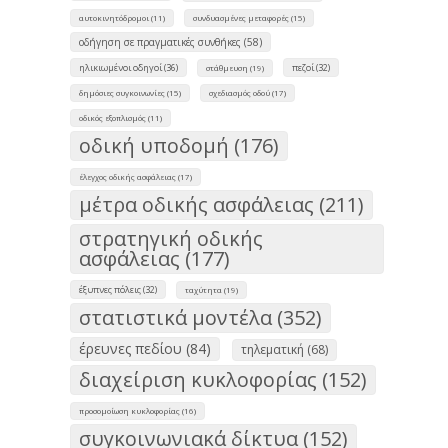
αυτοκινητόδρομοι (11)
συνδυασμένες μεταφορές (15)
οδήγηση σε πραγματικές συνθήκες (58)
ηλικιωμένοι οδηγοί (36)
πεζοί (32)
στάθμευση (19)
δημόσιες συγκοινωνίες (15)
σχεδιασμός οδού (17)
οδικός εξοπλισμός (11)
οδική υποδομή (176)
έλεγχος οδικής ασφάλειας (17)
μέτρα οδικής ασφάλειας (211)
στρατηγική οδικής
ασφάλειας (177)
έξυπνες πόλεις (32)
ταχύτητα (19)
στατιστικά μοντέλα (352)
έρευνες πεδίου (84)
τηλεματική (68)
διαχείριση κυκλοφορίας (152)
προσομοίωση κυκλοφορίας (16)
συγκοινωνιακά δίκτυα (152)