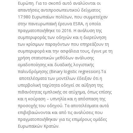
Ευρώπη. Για το σκοπό αυτό αναλύονται οι
απαντήσεις αντιπροσωπευτικού δείγματος
17.980 Ευρωπαίων πολίτων, που συμμετείχαν
στην πανευρωπαϊκή έρευνα ESRA, η οποία
πραγματοποιήθηκε το 2016. Η ανάλυση της
συμπεριφοράς των οδηγών και η διερεύνηση
των κρίσιμων παραγόντων που επηρεάζουν τη
συμπεριφορά και την ασφάλεια τους, έγινε με τη
χρήση στατιστικών μεθόδων ανάλυσης
ομαδοποίησης και δυαδικής λογιστικής
παλινδρόμησης (Binary logistic regression).Τα
αποτελέσματα των μοντέλων έδειξαν ότι η
υπερβολική ταχύτητα οδηγεί σε αύξηση της
πιθανότητας εμπλοκής σε ατύχημα, όπως επίσης
και η κούραση – υπνηλία και η απόσπαση της
προσοχής του οδηγού. Τα αποτελέσματα αυτά
επιβεβαιώνονται και από τις αναλύσεις που
πραγματοποιήθηκαν για τις επιμέρους ομάδες
Ευρωπαϊκών Κρατών.