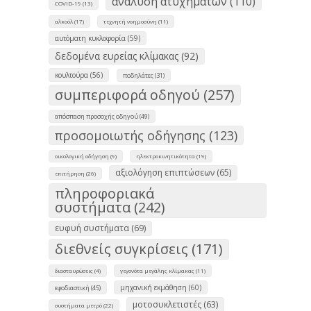
ανάλυση ατυχημάτων (110)
COVID-19 (13)
αλκοόλ (17)
τεχνητή νοημοσύνη (11)
αυτόματη κυκλοφορία (59)
δεδομένα ευρείας κλίμακας (92)
κουλτούρα (56)
ποδηλάτες (31)
συμπεριφορά οδηγού (257)
απόσπαση προσοχής οδηγού (49)
προσομοιωτής οδήγησης (123)
οικολογική οδήγηση (9)
ηλεκτροκινητικότητα (19)
αξιολόγηση επιπτώσεων (65)
επιτήρηση (26)
πληροφοριακά
συστήματα (242)
ευφυή συστήματα (69)
διεθνείς συγκρίσεις (171)
διασταυρώσεις (4)
γεγονότα μεγάλης κλίμακας (11)
μηχανική εκμάθηση (60)
εφοδιαστική (45)
μοτοσυκλετιστές (63)
συστήματα μετρό (22)