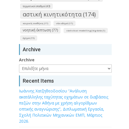
τερματικοί σταθμοί (43)
αστική κινητικότητα (174)
καιρικές συνθήκες (17)
νέοι οδηγοί (17)
νοητική έκπτωση (77)
statistical modelling|big data (1)
όχημα (15)
Archive
Archive
Recent Items
Ιωάννης Χατζηθεοδοσίου “Ανάλυση
ακατάλληλης ταχύτητας οχημάτων σε διαβάσεις
πεζών στην Αθήνα με χρήση αλγορίθμων
οπτικής αναγνώρισης”, Διπλωματική Εργασία,
Σχολή Πολιτικών Μηχανικών ΕΜΠ, Μάρτιος
2026.