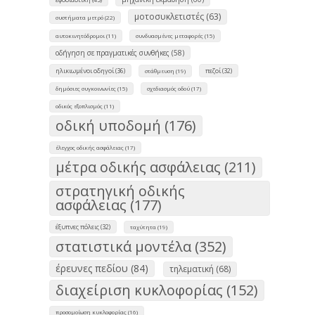
μοτοσυκλετιστές (63)
συστήματα μετρό (22)
αυτοκινητόδρομοι (11)
συνδυασμένες μεταφορές (15)
οδήγηση σε πραγματικές συνθήκες (58)
ηλικιωμένοι οδηγοί (36)
πεζοί (32)
στάθμευση (19)
δημόσιες συγκοινωνίες (15)
σχεδιασμός οδού (17)
οδικός εξοπλισμός (11)
οδική υποδομή (176)
έλεγχος οδικής ασφάλειας (17)
μέτρα οδικής ασφάλειας (211)
στρατηγική οδικής
ασφάλειας (177)
έξυπνες πόλεις (32)
ταχύτητα (19)
στατιστικά μοντέλα (352)
έρευνες πεδίου (84)
τηλεματική (68)
διαχείριση κυκλοφορίας (152)
προσομοίωση κυκλοφορίας (16)