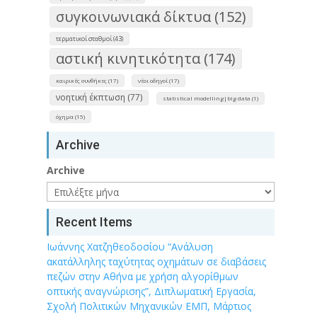
συγκοινωνιακά δίκτυα (152)
τερματικοί σταθμοί (43)
αστική κινητικότητα (174)
καιρικές συνθήκες (17)
νέοι οδηγοί (17)
νοητική έκπτωση (77)
statistical modelling|big data (1)
όχημα (15)
Archive
Archive
Recent Items
Ιωάννης Χατζηθεοδοσίου “Ανάλυση
ακατάλληλης ταχύτητας οχημάτων σε διαβάσεις
πεζών στην Αθήνα με χρήση αλγορίθμων
οπτικής αναγνώρισης”, Διπλωματική Εργασία,
Σχολή Πολιτικών Μηχανικών ΕΜΠ, Μάρτιος