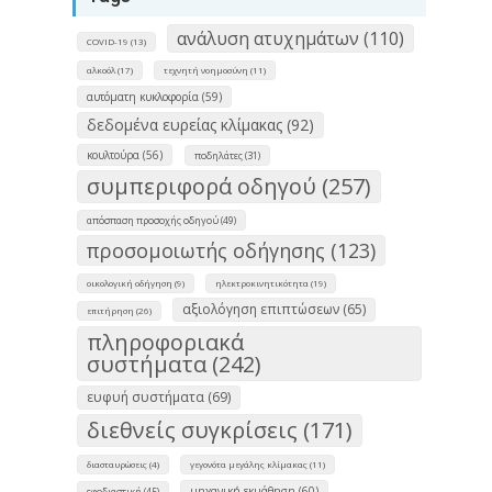
ανάλυση ατυχημάτων (110)
COVID-19 (13)
αλκοόλ (17)
τεχνητή νοημοσύνη (11)
αυτόματη κυκλοφορία (59)
δεδομένα ευρείας κλίμακας (92)
κουλτούρα (56)
ποδηλάτες (31)
συμπεριφορά οδηγού (257)
απόσπαση προσοχής οδηγού (49)
προσομοιωτής οδήγησης (123)
οικολογική οδήγηση (9)
ηλεκτροκινητικότητα (19)
αξιολόγηση επιπτώσεων (65)
επιτήρηση (26)
πληροφοριακά
συστήματα (242)
ευφυή συστήματα (69)
διεθνείς συγκρίσεις (171)
διασταυρώσεις (4)
γεγονότα μεγάλης κλίμακας (11)
μηχανική εκμάθηση (60)
εφοδιαστική (45)