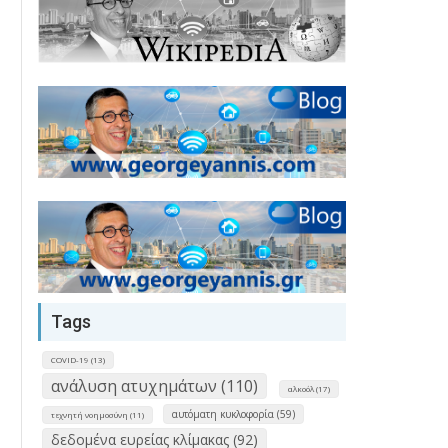
Tags
COVID-19 (13)
ανάλυση ατυχημάτων (110)
αλκοόλ (17)
αυτόματη κυκλοφορία (59)
τεχνητή νοημοσύνη (11)
δεδομένα ευρείας κλίμακας (92)