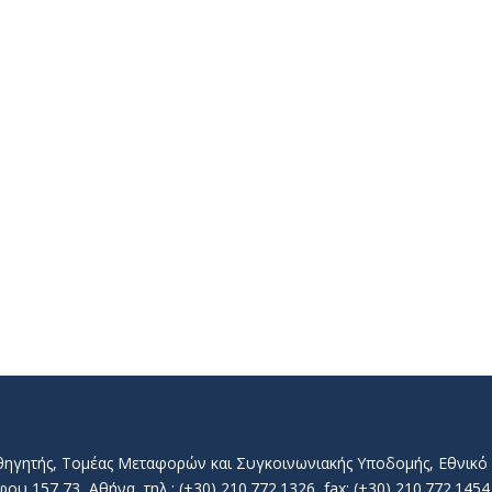
αθηγητής, Τομέας Μεταφορών και Συγκοινωνιακής Υποδομής, Εθνικ
157 73, Αθήνα, τηλ.: (+30) 210.772.1326, fax: (+30) 210.772.1454, 