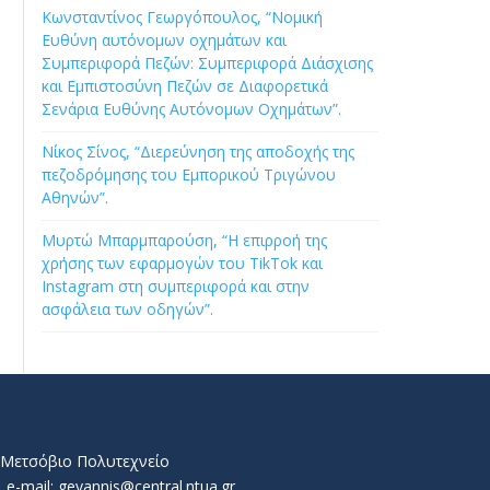
Κωνσταντίνος Γεωργόπουλος, “Νομική
Ευθύνη αυτόνομων οχημάτων και
Συμπεριφορά Πεζών: Συμπεριφορά Διάσχισης
και Εμπιστοσύνη Πεζών σε Διαφορετικά
Σενάρια Ευθύνης Αυτόνομων Οχημάτων”.
Νίκος Σίνος, “Διερεύνηση της αποδοχής της
πεζοδρόμησης του Εμπορικού Τριγώνου
Αθηνών”.
Μυρτώ Μπαρμπαρούση, “Η επιρροή της
χρήσης των εφαρμογών του TikTok και
Instagram στη συμπεριφορά και στην
ασφάλεια των οδηγών”.
ό Μετσόβιο Πολυτεχνείο
e-mail: geyannis@central.ntua.gr