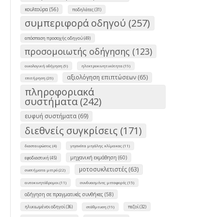
κουλτούρα (56)
ποδηλάτες (31)
συμπεριφορά οδηγού (257)
απόσπαση προσοχής οδηγού (49)
προσομοιωτής οδήγησης (123)
οικολογική οδήγηση (9)
ηλεκτροκινητικότητα (19)
αξιολόγηση επιπτώσεων (65)
επιτήρηση (26)
πληροφοριακά
συστήματα (242)
ευφυή συστήματα (69)
διεθνείς συγκρίσεις (171)
διασταυρώσεις (4)
γεγονότα μεγάλης κλίμακας (11)
μηχανική εκμάθηση (60)
εφοδιαστική (45)
μοτοσυκλετιστές (63)
συστήματα μετρό (22)
αυτοκινητόδρομοι (11)
συνδυασμένες μεταφορές (15)
οδήγηση σε πραγματικές συνθήκες (58)
ηλικιωμένοι οδηγοί (36)
πεζοί (32)
στάθμευση (19)