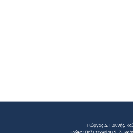
Γιώργος Δ. Γιαννής, Κ
Ηρώων Πολυτεχνείου 9, Ζωγράφου 