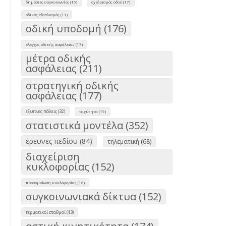
δημόσιες συγκοινωνίες (15)
σχεδιασμός οδού (17)
οδικός εξοπλισμός (11)
οδική υποδομή (176)
έλεγχος οδικής ασφάλειας (17)
μέτρα οδικής
ασφάλειας (211)
στρατηγική οδικής
ασφάλειας (177)
έξυπνες πόλεις (32)
ταχύτητα (19)
στατιστικά μοντέλα (352)
έρευνες πεδίου (84)
τηλεματική (68)
διαχείριση
κυκλοφορίας (152)
προσομοίωση κυκλοφορίας (16)
συγκοινωνιακά δίκτυα (152)
τερματικοί σταθμοί (43)