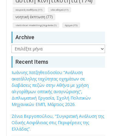
αστική κινητικότητα (174)
καιρικές συνθήκες (17)
νέοι οδηγοί (17)
νοητική έκπτωση (77)
statistical modelling|big data (1)
όχημα (15)
Archive
Archive
Recent Items
Ιωάννης Χατζηθεοδοσίου “Ανάλυση
ακατάλληλης ταχύτητας οχημάτων σε
διαβάσεις πεζών στην Αθήνα με χρήση
αλγορίθμων οπτικής αναγνώρισης”,
Διπλωματική Εργασία, Σχολή Πολιτικών
Μηχανικών ΕΜΠ, Μάρτιος 2026.
Ζένια Βεργοπούλου, “Συγκριτική Ανάλυση της
Οδικής Ασφάλειας στις Περιφέρειες της
Ελλάδας”.