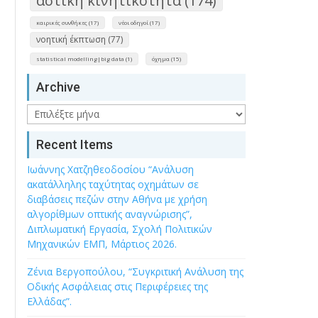
αστική κινητικότητα (174)
καιρικές συνθήκες (17)
νέοι οδηγοί (17)
νοητική έκπτωση (77)
statistical modelling|big data (1)
όχημα (15)
Archive
Archive
Recent Items
Ιωάννης Χατζηθεοδοσίου “Ανάλυση
ακατάλληλης ταχύτητας οχημάτων σε
διαβάσεις πεζών στην Αθήνα με χρήση
αλγορίθμων οπτικής αναγνώρισης”,
Διπλωματική Εργασία, Σχολή Πολιτικών
Μηχανικών ΕΜΠ, Μάρτιος 2026.
Ζένια Βεργοπούλου, “Συγκριτική Ανάλυση της
Οδικής Ασφάλειας στις Περιφέρειες της
Ελλάδας”.