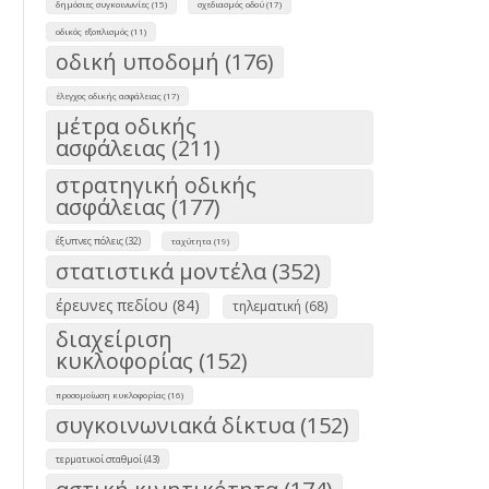
δημόσιες συγκοινωνίες (15)
σχεδιασμός οδού (17)
οδικός εξοπλισμός (11)
οδική υποδομή (176)
έλεγχος οδικής ασφάλειας (17)
μέτρα οδικής
ασφάλειας (211)
στρατηγική οδικής
ασφάλειας (177)
έξυπνες πόλεις (32)
ταχύτητα (19)
στατιστικά μοντέλα (352)
έρευνες πεδίου (84)
τηλεματική (68)
διαχείριση
κυκλοφορίας (152)
προσομοίωση κυκλοφορίας (16)
συγκοινωνιακά δίκτυα (152)
τερματικοί σταθμοί (43)