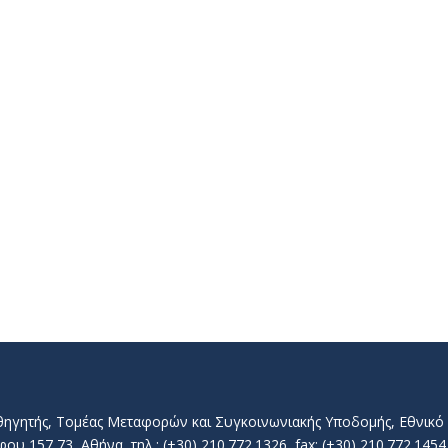
αθηγητής, Τομέας Μεταφορών και Συγκοινωνιακής Υποδομής, Εθνικ
157 73, Αθήνα, τηλ.: (+30) 210.772.1326, fax: (+30) 210.772.1454, 