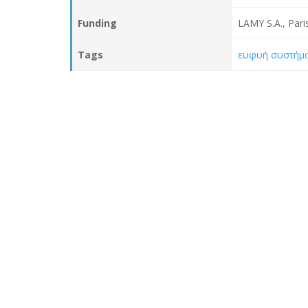
Funding
LAMY S.A., Pari
Tags
ευφυή συστήμ