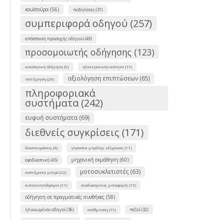
κουλτούρα (56)
ποδηλάτες (31)
συμπεριφορά οδηγού (257)
απόσπαση προσοχής οδηγού (49)
προσομοιωτής οδήγησης (123)
οικολογική οδήγηση (9)
ηλεκτροκινητικότητα (19)
αξιολόγηση επιπτώσεων (65)
επιτήρηση (26)
πληροφοριακά
συστήματα (242)
ευφυή συστήματα (69)
διεθνείς συγκρίσεις (171)
διασταυρώσεις (4)
γεγονότα μεγάλης κλίμακας (11)
μηχανική εκμάθηση (60)
εφοδιαστική (45)
μοτοσυκλετιστές (63)
συστήματα μετρό (22)
αυτοκινητόδρομοι (11)
συνδυασμένες μεταφορές (15)
οδήγηση σε πραγματικές συνθήκες (58)
ηλικιωμένοι οδηγοί (36)
πεζοί (32)
στάθμευση (19)