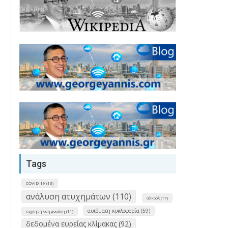
Tags
COVID-19 (13)
ανάλυση ατυχημάτων (110)
αλκοόλ (17)
αυτόματη κυκλοφορία (59)
τεχνητή νοημοσύνη (11)
δεδομένα ευρείας κλίμακας (92)