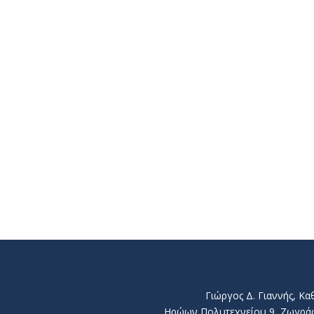
Γιώργος Δ. Γιαννής, Κ
Ηρώων Πολυτεχνείου 9, Ζωγράφου 