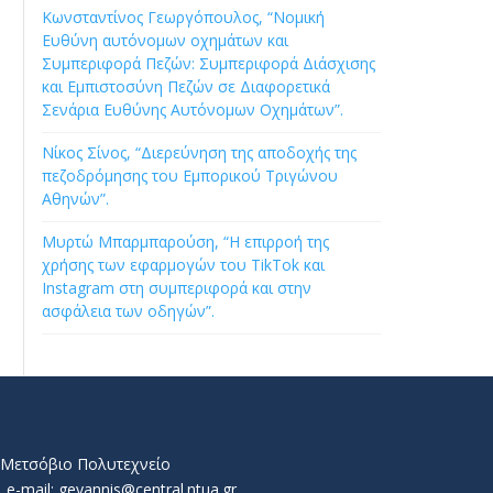
Κωνσταντίνος Γεωργόπουλος, “Νομική
Ευθύνη αυτόνομων οχημάτων και
Συμπεριφορά Πεζών: Συμπεριφορά Διάσχισης
και Εμπιστοσύνη Πεζών σε Διαφορετικά
Σενάρια Ευθύνης Αυτόνομων Οχημάτων”.
Νίκος Σίνος, “Διερεύνηση της αποδοχής της
πεζοδρόμησης του Εμπορικού Τριγώνου
Αθηνών”.
Μυρτώ Μπαρμπαρούση, “Η επιρροή της
χρήσης των εφαρμογών του TikTok και
Instagram στη συμπεριφορά και στην
ασφάλεια των οδηγών”.
ό Μετσόβιο Πολυτεχνείο
e-mail: geyannis@central.ntua.gr