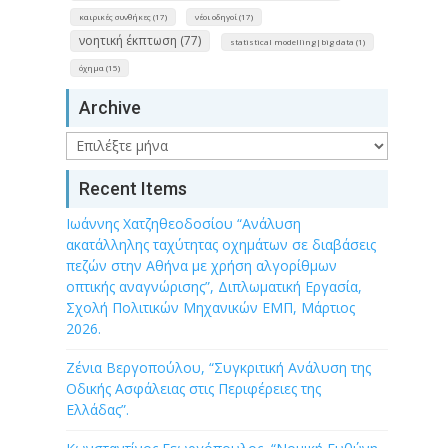
καιρικές συνθήκες (17)
νέοι οδηγοί (17)
νοητική έκπτωση (77)
statistical modelling|big data (1)
όχημα (15)
Archive
Archive
Recent Items
Ιωάννης Χατζηθεοδοσίου “Ανάλυση
ακατάλληλης ταχύτητας οχημάτων σε διαβάσεις
πεζών στην Αθήνα με χρήση αλγορίθμων
οπτικής αναγνώρισης”, Διπλωματική Εργασία,
Σχολή Πολιτικών Μηχανικών ΕΜΠ, Μάρτιος
2026.
Ζένια Βεργοπούλου, “Συγκριτική Ανάλυση της
Οδικής Ασφάλειας στις Περιφέρειες της
Ελλάδας”.