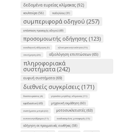
δεδομένα ευρείας κλίμακας (92)
κουλτούρα (56)
ποδηλάτες (31)
συμπεριφορά οδηγού (257)
απόσπαση προσοχής οδηγού (49)
προσομοιωτής οδήγησης (123)
οικολογική οδήγηση (9)
ηλεκτροκινητικότητα (19)
αξιολόγηση επιπτώσεων (65)
επιτήρηση (26)
πληροφοριακά
συστήματα (242)
ευφυή συστήματα (69)
διεθνείς συγκρίσεις (171)
διασταυρώσεις (4)
γεγονότα μεγάλης κλίμακας (11)
μηχανική εκμάθηση (60)
εφοδιαστική (45)
μοτοσυκλετιστές (63)
συστήματα μετρό (22)
αυτοκινητόδρομοι (11)
συνδυασμένες μεταφορές (15)
οδήγηση σε πραγματικές συνθήκες (58)