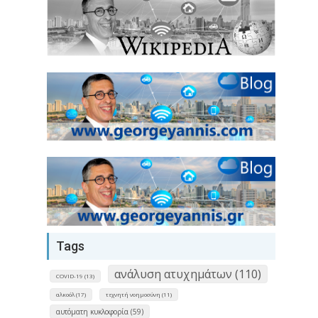
Tags
ανάλυση ατυχημάτων (110)
COVID-19 (13)
αλκοόλ (17)
τεχνητή νοημοσύνη (11)
αυτόματη κυκλοφορία (59)