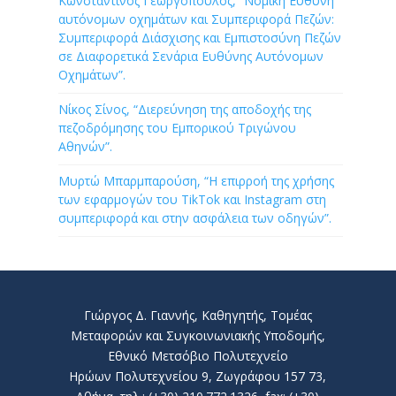
Κωνσταντίνος Γεωργόπουλος, “Νομική Ευθύνη
αυτόνομων οχημάτων και Συμπεριφορά Πεζών:
Συμπεριφορά Διάσχισης και Εμπιστοσύνη Πεζών
σε Διαφορετικά Σενάρια Ευθύνης Αυτόνομων
Οχημάτων”.
Νίκος Σίνος, “Διερεύνηση της αποδοχής της
πεζοδρόμησης του Εμπορικού Τριγώνου
Αθηνών”.
Μυρτώ Μπαρμπαρούση, “Η επιρροή της χρήσης
των εφαρμογών του TikTok και Instagram στη
συμπεριφορά και στην ασφάλεια των οδηγών”.
Γιώργος Δ. Γιαννής, Καθηγητής, Τομέας
Μεταφορών και Συγκοινωνιακής Υποδομής,
Εθνικό Μετσόβιο Πολυτεχνείο
Ηρώων Πολυτεχνείου 9, Ζωγράφου 157 73,