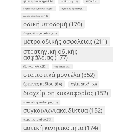
ηλικιωμένοι οδηγοί (36)
πεζοί (32)
στάθμευση (19)
δημόσιες συγκοινωνίες (15)
σχεδιασμός οδού (17)
οδικός εξοπλισμός (11)
οδική υποδομή (176)
έλεγχος οδικής ασφάλειας (17)
μέτρα οδικής ασφάλειας (211)
στρατηγική οδικής
ασφάλειας (177)
έξυπνες πόλεις (32)
ταχύτητα (19)
στατιστικά μοντέλα (352)
έρευνες πεδίου (84)
τηλεματική (68)
διαχείριση κυκλοφορίας (152)
προσομοίωση κυκλοφορίας (16)
συγκοινωνιακά δίκτυα (152)
τερματικοί σταθμοί (43)
αστική κινητικότητα (174)