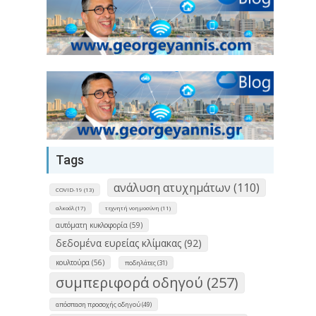
Tags
ανάλυση ατυχημάτων (110)
COVID-19 (13)
αλκοόλ (17)
τεχνητή νοημοσύνη (11)
αυτόματη κυκλοφορία (59)
δεδομένα ευρείας κλίμακας (92)
κουλτούρα (56)
ποδηλάτες (31)
συμπεριφορά οδηγού (257)
απόσπαση προσοχής οδηγού (49)