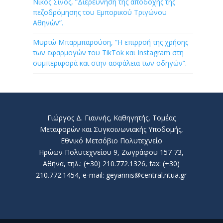
Νίκος Σίνος, “Διερεύνηση της αποδοχής της
πεζοδρόμησης του Εμπορικού Τριγώνου
Αθηνών”.
Μυρτώ Μπαρμπαρούση, “Η επιρροή της χρήσης
των εφαρμογών του TikTok και Instagram στη
συμπεριφορά και στην ασφάλεια των οδηγών”.
Γιώργος Δ. Γιαννής, Καθηγητής, Τομέας
Μεταφορών και Συγκοινωνιακής Υποδομής,
Εθνικό Μετσόβιο Πολυτεχνείο
Ηρώων Πολυτεχνείου 9, Ζωγράφου 157 73,
Αθήνα, τηλ.: (+30) 210.772.1326, fax: (+30)
210.772.1454, e-mail: geyannis@central.ntua.gr