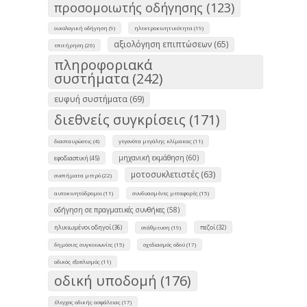
προσομοιωτής οδήγησης (123)
οικολογική οδήγηση (9)
ηλεκτροκινητικότητα (19)
αξιολόγηση επιπτώσεων (65)
επιτήρηση (26)
πληροφοριακά
συστήματα (242)
ευφυή συστήματα (69)
διεθνείς συγκρίσεις (171)
διασταυρώσεις (4)
γεγονότα μεγάλης κλίμακας (11)
μηχανική εκμάθηση (60)
εφοδιαστική (45)
μοτοσυκλετιστές (63)
συστήματα μετρό (22)
αυτοκινητόδρομοι (11)
συνδυασμένες μεταφορές (15)
οδήγηση σε πραγματικές συνθήκες (58)
ηλικιωμένοι οδηγοί (36)
πεζοί (32)
στάθμευση (19)
δημόσιες συγκοινωνίες (15)
σχεδιασμός οδού (17)
οδικός εξοπλισμός (11)
οδική υποδομή (176)
έλεγχος οδικής ασφάλειας (17)