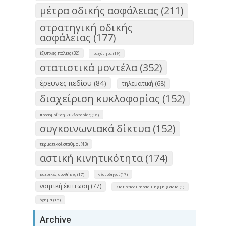
μέτρα οδικής ασφάλειας (211)
στρατηγική οδικής
ασφάλειας (177)
έξυπνες πόλεις (32)
ταχύτητα (19)
στατιστικά μοντέλα (352)
έρευνες πεδίου (84)
τηλεματική (68)
διαχείριση κυκλοφορίας (152)
προσομοίωση κυκλοφορίας (16)
συγκοινωνιακά δίκτυα (152)
τερματικοί σταθμοί (43)
αστική κινητικότητα (174)
καιρικές συνθήκες (17)
νέοι οδηγοί (17)
νοητική έκπτωση (77)
statistical modelling|big data (1)
όχημα (15)
Archive