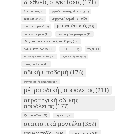
διεθνείς συγκρίσεις (171)
διασταυρώσεις (4)
γεγονότα μεγάλης κλίμακας (11)
μηχανική εκμάθηση (60)
εφοδιαστική (45)
μοτοσυκλετιστές (63)
συστήματα μετρό (22)
αυτοκινητόδρομοι (11)
συνδυασμένες μεταφορές (15)
οδήγηση σε πραγματικές συνθήκες (58)
ηλικιωμένοι οδηγοί (36)
πεζοί (32)
στάθμευση (19)
δημόσιες συγκοινωνίες (15)
σχεδιασμός οδού (17)
οδικός εξοπλισμός (11)
οδική υποδομή (176)
έλεγχος οδικής ασφάλειας (17)
μέτρα οδικής ασφάλειας (211)
στρατηγική οδικής
ασφάλειας (177)
έξυπνες πόλεις (32)
ταχύτητα (19)
στατιστικά μοντέλα (352)
έρευνες πεδίου (84)
τηλεματική (68)