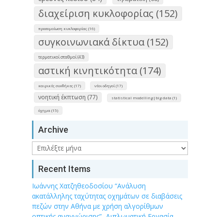
διαχείριση κυκλοφορίας (152)
προσομοίωση κυκλοφορίας (16)
συγκοινωνιακά δίκτυα (152)
τερματικοί σταθμοί (43)
αστική κινητικότητα (174)
καιρικές συνθήκες (17)
νέοι οδηγοί (17)
νοητική έκπτωση (77)
statistical modelling|big data (1)
όχημα (15)
Archive
Archive
Recent Items
Ιωάννης Χατζηθεοδοσίου “Ανάλυση
ακατάλληλης ταχύτητας οχημάτων σε διαβάσεις
πεζών στην Αθήνα με χρήση αλγορίθμων
οπτικής αναγνώρισης”, Διπλωματική Εργασία,