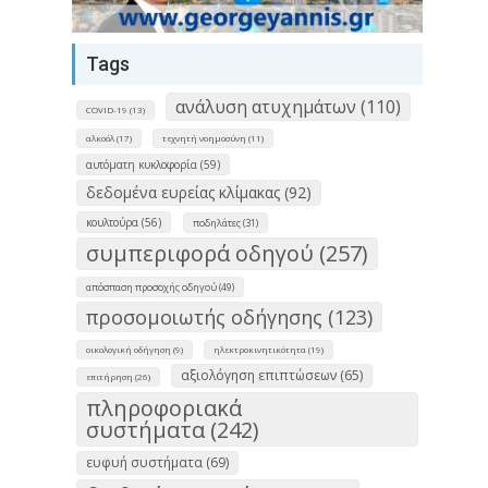
Tags
ανάλυση ατυχημάτων (110)
COVID-19 (13)
αλκοόλ (17)
τεχνητή νοημοσύνη (11)
αυτόματη κυκλοφορία (59)
δεδομένα ευρείας κλίμακας (92)
κουλτούρα (56)
ποδηλάτες (31)
συμπεριφορά οδηγού (257)
απόσπαση προσοχής οδηγού (49)
προσομοιωτής οδήγησης (123)
οικολογική οδήγηση (9)
ηλεκτροκινητικότητα (19)
αξιολόγηση επιπτώσεων (65)
επιτήρηση (26)
πληροφοριακά
συστήματα (242)
ευφυή συστήματα (69)