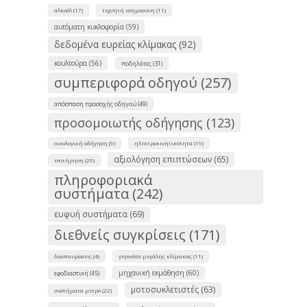
αλκοόλ (17)
τεχνητή νοημοσύνη (11)
αυτόματη κυκλοφορία (59)
δεδομένα ευρείας κλίμακας (92)
κουλτούρα (56)
ποδηλάτες (31)
συμπεριφορά οδηγού (257)
απόσπαση προσοχής οδηγού (49)
προσομοιωτής οδήγησης (123)
οικολογική οδήγηση (9)
ηλεκτροκινητικότητα (19)
αξιολόγηση επιπτώσεων (65)
επιτήρηση (26)
πληροφοριακά
συστήματα (242)
ευφυή συστήματα (69)
διεθνείς συγκρίσεις (171)
διασταυρώσεις (4)
γεγονότα μεγάλης κλίμακας (11)
μηχανική εκμάθηση (60)
εφοδιαστική (45)
μοτοσυκλετιστές (63)
συστήματα μετρό (22)