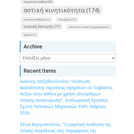
τερματικοί σταθμοί (43)
αστική κινητικότητα (174)
καιρικές συνθήκες (17)
νέοι οδηγοί (17)
νοητική έκπτωση (77)
statistical modelling|big data (1)
όχημα (15)
Archive
Archive
Recent Items
Ιωάννης Χατζηθεοδοσίου “Ανάλυση
ακατάλληλης ταχύτητας οχημάτων σε διαβάσεις
πεζών στην Αθήνα με χρήση αλγορίθμων
οπτικής αναγνώρισης”, Διπλωματική Εργασία,
Σχολή Πολιτικών Μηχανικών ΕΜΠ, Μάρτιος
2026.
Ζένια Βεργοπούλου, “Συγκριτική Ανάλυση της
Οδικής Ασφάλειας στις Περιφέρειες της