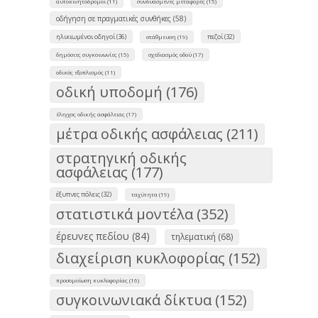
αυτοκινητόδρομοι (11)
συνδυασμένες μεταφορές (15)
οδήγηση σε πραγματικές συνθήκες (58)
ηλικιωμένοι οδηγοί (36)
πεζοί (32)
στάθμευση (19)
δημόσιες συγκοινωνίες (15)
σχεδιασμός οδού (17)
οδικός εξοπλισμός (11)
οδική υποδομή (176)
έλεγχος οδικής ασφάλειας (17)
μέτρα οδικής ασφάλειας (211)
στρατηγική οδικής
ασφάλειας (177)
έξυπνες πόλεις (32)
ταχύτητα (19)
στατιστικά μοντέλα (352)
έρευνες πεδίου (84)
τηλεματική (68)
διαχείριση κυκλοφορίας (152)
προσομοίωση κυκλοφορίας (16)
συγκοινωνιακά δίκτυα (152)