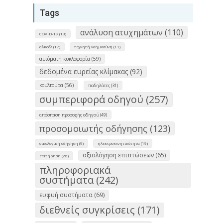
Tags
ανάλυση ατυχημάτων (110)
COVID-19 (13)
αλκοόλ (17)
τεχνητή νοημοσύνη (11)
αυτόματη κυκλοφορία (59)
δεδομένα ευρείας κλίμακας (92)
κουλτούρα (56)
ποδηλάτες (31)
συμπεριφορά οδηγού (257)
απόσπαση προσοχής οδηγού (49)
προσομοιωτής οδήγησης (123)
οικολογική οδήγηση (9)
ηλεκτροκινητικότητα (19)
αξιολόγηση επιπτώσεων (65)
επιτήρηση (26)
πληροφοριακά
συστήματα (242)
ευφυή συστήματα (69)
διεθνείς συγκρίσεις (171)