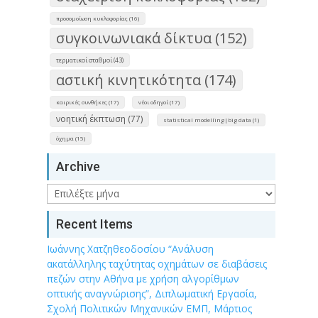
προσομοίωση κυκλοφορίας (16)
συγκοινωνιακά δίκτυα (152)
τερματικοί σταθμοί (43)
αστική κινητικότητα (174)
καιρικές συνθήκες (17)
νέοι οδηγοί (17)
νοητική έκπτωση (77)
statistical modelling|big data (1)
όχημα (15)
Archive
Archive
Recent Items
Ιωάννης Χατζηθεοδοσίου “Ανάλυση
ακατάλληλης ταχύτητας οχημάτων σε διαβάσεις
πεζών στην Αθήνα με χρήση αλγορίθμων
οπτικής αναγνώρισης”, Διπλωματική Εργασία,
Σχολή Πολιτικών Μηχανικών ΕΜΠ, Μάρτιος