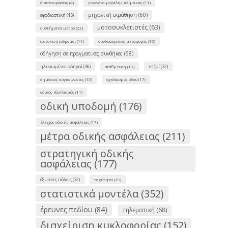
διασταυρώσεις (4)
γεγονότα μεγάλης κλίμακας (11)
μηχανική εκμάθηση (60)
εφοδιαστική (45)
μοτοσυκλετιστές (63)
συστήματα μετρό (22)
αυτοκινητόδρομοι (11)
συνδυασμένες μεταφορές (15)
οδήγηση σε πραγματικές συνθήκες (58)
ηλικιωμένοι οδηγοί (36)
πεζοί (32)
στάθμευση (19)
δημόσιες συγκοινωνίες (15)
σχεδιασμός οδού (17)
οδικός εξοπλισμός (11)
οδική υποδομή (176)
έλεγχος οδικής ασφάλειας (17)
μέτρα οδικής ασφάλειας (211)
στρατηγική οδικής
ασφάλειας (177)
έξυπνες πόλεις (32)
ταχύτητα (19)
στατιστικά μοντέλα (352)
έρευνες πεδίου (84)
τηλεματική (68)
διαχείριση κυκλοφορίας (152)