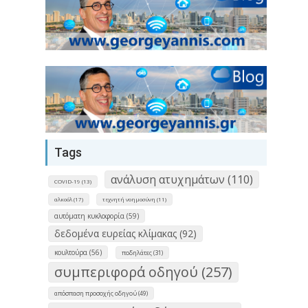
Tags
ανάλυση ατυχημάτων (110)
COVID-19 (13)
αλκοόλ (17)
τεχνητή νοημοσύνη (11)
αυτόματη κυκλοφορία (59)
δεδομένα ευρείας κλίμακας (92)
κουλτούρα (56)
ποδηλάτες (31)
συμπεριφορά οδηγού (257)
απόσπαση προσοχής οδηγού (49)