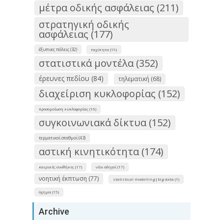
μέτρα οδικής ασφάλειας (211)
στρατηγική οδικής
ασφάλειας (177)
έξυπνες πόλεις (32)
ταχύτητα (19)
στατιστικά μοντέλα (352)
έρευνες πεδίου (84)
τηλεματική (68)
διαχείριση κυκλοφορίας (152)
προσομοίωση κυκλοφορίας (16)
συγκοινωνιακά δίκτυα (152)
τερματικοί σταθμοί (43)
αστική κινητικότητα (174)
καιρικές συνθήκες (17)
νέοι οδηγοί (17)
νοητική έκπτωση (77)
statistical modelling|big data (1)
όχημα (15)
Archive