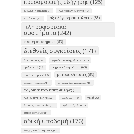
προσομοιωτής οδήγησης (123)
οικολογική οδήγηση (9)
ηλεκτροκινητικότητα (19)
αξιολόγηση επιπτώσεων (65)
επιτήρηση (26)
πληροφοριακά
συστήματα (242)
ευφυή συστήματα (69)
διεθνείς συγκρίσεις (171)
διασταυρώσεις (4)
γεγονότα μεγάλης κλίμακας (11)
μηχανική εκμάθηση (60)
εφοδιαστική (45)
μοτοσυκλετιστές (63)
συστήματα μετρό (22)
αυτοκινητόδρομοι (11)
συνδυασμένες μεταφορές (15)
οδήγηση σε πραγματικές συνθήκες (58)
ηλικιωμένοι οδηγοί (36)
πεζοί (32)
στάθμευση (19)
δημόσιες συγκοινωνίες (15)
σχεδιασμός οδού (17)
οδικός εξοπλισμός (11)
οδική υποδομή (176)
έλεγχος οδικής ασφάλειας (17)