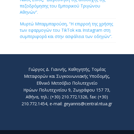
πεζοδρόμησης του Εμπορικού Τριγώνου
Αθηνών”.
Μυρτώ Μπαρμπαρούση, “Η επιρροή της χρήσης
των εφαρμογών του TikTok και Instagram στη
συμπεριφορά και στην ασφάλεια των οδηγών”.
Γιώργος Δ. Γιαννής, Καθηγητής, Τομέας
Μεταφορών και Συγκοινωνιακής Υποδομής,
Εθνικό Μετσόβιο Πολυτεχνείο
Ηρώων Πολυτεχνείου 9, Ζωγράφου 157 73,
Αθήνα, τηλ.: (+30) 210.772.1326, fax: (+30)
210.772.1454, e-mail: geyannis@central.ntua.gr