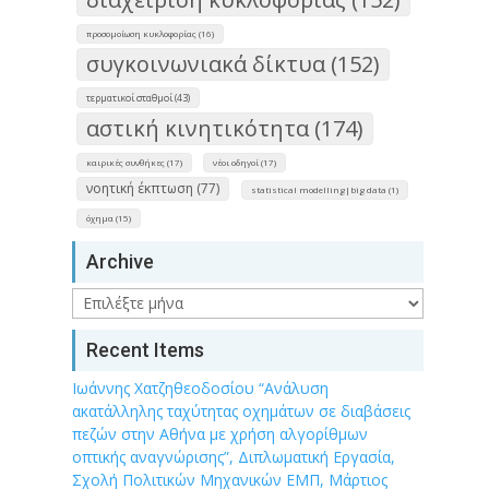
προσομοίωση κυκλοφορίας (16)
συγκοινωνιακά δίκτυα (152)
τερματικοί σταθμοί (43)
αστική κινητικότητα (174)
καιρικές συνθήκες (17)
νέοι οδηγοί (17)
νοητική έκπτωση (77)
statistical modelling|big data (1)
όχημα (15)
Archive
Archive
Recent Items
Ιωάννης Χατζηθεοδοσίου “Ανάλυση
ακατάλληλης ταχύτητας οχημάτων σε διαβάσεις
πεζών στην Αθήνα με χρήση αλγορίθμων
οπτικής αναγνώρισης”, Διπλωματική Εργασία,
Σχολή Πολιτικών Μηχανικών ΕΜΠ, Μάρτιος