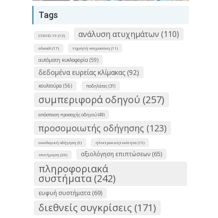
Tags
ανάλυση ατυχημάτων (110)
COVID-19 (13)
αλκοόλ (17)
τεχνητή νοημοσύνη (11)
αυτόματη κυκλοφορία (59)
δεδομένα ευρείας κλίμακας (92)
κουλτούρα (56)
ποδηλάτες (31)
συμπεριφορά οδηγού (257)
απόσπαση προσοχής οδηγού (49)
προσομοιωτής οδήγησης (123)
οικολογική οδήγηση (9)
ηλεκτροκινητικότητα (19)
αξιολόγηση επιπτώσεων (65)
επιτήρηση (26)
πληροφοριακά
συστήματα (242)
ευφυή συστήματα (69)
διεθνείς συγκρίσεις (171)