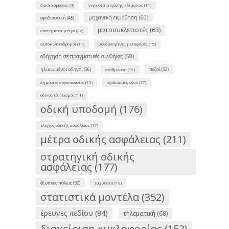
διασταυρώσεις (4)
γεγονότα μεγάλης κλίμακας (11)
μηχανική εκμάθηση (60)
εφοδιαστική (45)
μοτοσυκλετιστές (63)
συστήματα μετρό (22)
αυτοκινητόδρομοι (11)
συνδυασμένες μεταφορές (15)
οδήγηση σε πραγματικές συνθήκες (58)
ηλικιωμένοι οδηγοί (36)
πεζοί (32)
στάθμευση (19)
δημόσιες συγκοινωνίες (15)
σχεδιασμός οδού (17)
οδικός εξοπλισμός (11)
οδική υποδομή (176)
έλεγχος οδικής ασφάλειας (17)
μέτρα οδικής ασφάλειας (211)
στρατηγική οδικής
ασφάλειας (177)
έξυπνες πόλεις (32)
ταχύτητα (19)
στατιστικά μοντέλα (352)
έρευνες πεδίου (84)
τηλεματική (68)
διαχείριση κυκλοφορίας (152)