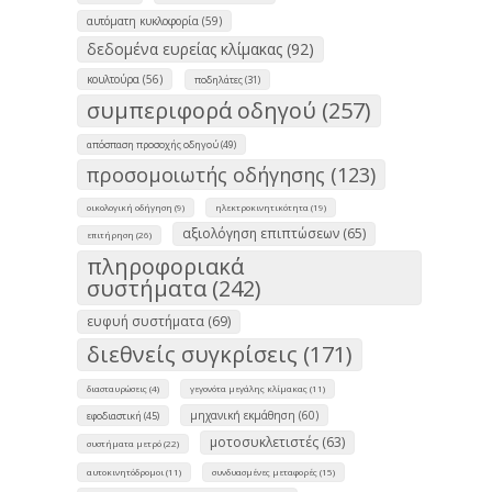
αυτόματη κυκλοφορία (59)
δεδομένα ευρείας κλίμακας (92)
κουλτούρα (56)
ποδηλάτες (31)
συμπεριφορά οδηγού (257)
απόσπαση προσοχής οδηγού (49)
προσομοιωτής οδήγησης (123)
οικολογική οδήγηση (9)
ηλεκτροκινητικότητα (19)
αξιολόγηση επιπτώσεων (65)
επιτήρηση (26)
πληροφοριακά
συστήματα (242)
ευφυή συστήματα (69)
διεθνείς συγκρίσεις (171)
διασταυρώσεις (4)
γεγονότα μεγάλης κλίμακας (11)
μηχανική εκμάθηση (60)
εφοδιαστική (45)
μοτοσυκλετιστές (63)
συστήματα μετρό (22)
αυτοκινητόδρομοι (11)
συνδυασμένες μεταφορές (15)