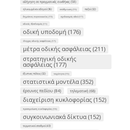
οδήγηση σε πραγματικές συνθήκες (58)
ηλικιωμένοι οδηγοί (36)
πεζοί (32)
στάθμευση (19)
δημόσιες συγκοινωνίες (15)
σχεδιασμός οδού (17)
οδικός εξοπλισμός (11)
οδική υποδομή (176)
έλεγχος οδικής ασφάλειας (17)
μέτρα οδικής ασφάλειας (211)
στρατηγική οδικής
ασφάλειας (177)
έξυπνες πόλεις (32)
ταχύτητα (19)
στατιστικά μοντέλα (352)
έρευνες πεδίου (84)
τηλεματική (68)
διαχείριση κυκλοφορίας (152)
προσομοίωση κυκλοφορίας (16)
συγκοινωνιακά δίκτυα (152)
τερματικοί σταθμοί (43)