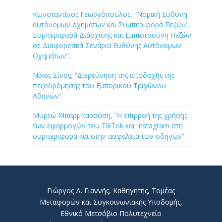
Κωνσταντίνος Γεωργόπουλος, “Νομική Ευθύνη
αυτόνομων οχημάτων και Συμπεριφορά Πεζών:
Συμπεριφορά Διάσχισης και Εμπιστοσύνη Πεζών
σε Διαφορετικά Σενάρια Ευθύνης Αυτόνομων
Οχημάτων”.
Νίκος Σίνος, “Διερεύνηση της αποδοχής της
πεζοδρόμησης του Εμπορικού Τριγώνου
Αθηνών”.
Μυρτώ Μπαρμπαρούση, “Η επιρροή της χρήσης
των εφαρμογών του TikTok και Instagram στη
συμπεριφορά και στην ασφάλεια των οδηγών”.
Γιώργος Δ. Γιαννής, Καθηγητής, Τομέας
Μεταφορών και Συγκοινωνιακής Υποδομής,
Εθνικό Μετσόβιο Πολυτεχνείο