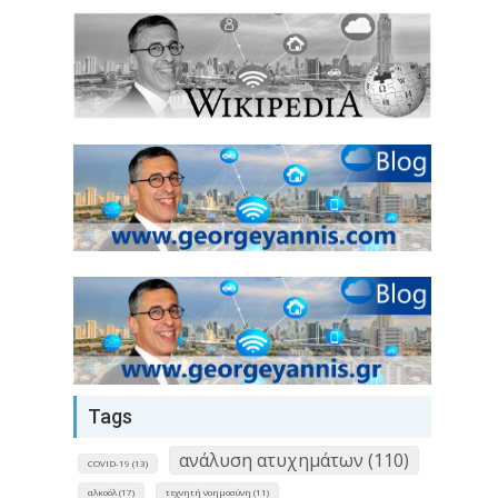
Tags
ανάλυση ατυχημάτων (110)
COVID-19 (13)
αλκοόλ (17)
τεχνητή νοημοσύνη (11)