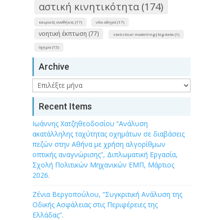
αστική κινητικότητα (174)
καιρικές συνθήκες (17)
νέοι οδηγοί (17)
νοητική έκπτωση (77)
statistical modelling|big data (1)
όχημα (15)
Archive
Archive
Recent Items
Ιωάννης Χατζηθεοδοσίου “Ανάλυση
ακατάλληλης ταχύτητας οχημάτων σε διαβάσεις
πεζών στην Αθήνα με χρήση αλγορίθμων
οπτικής αναγνώρισης”, Διπλωματική Εργασία,
Σχολή Πολιτικών Μηχανικών ΕΜΠ, Μάρτιος
2026.
Ζένια Βεργοπούλου, “Συγκριτική Ανάλυση της
Οδικής Ασφάλειας στις Περιφέρειες της
Ελλάδας”.