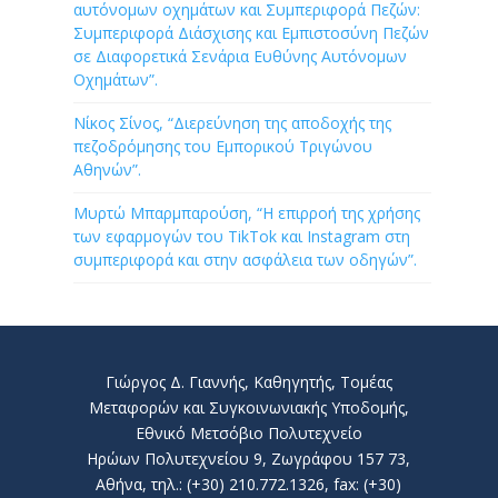
αυτόνομων οχημάτων και Συμπεριφορά Πεζών:
Συμπεριφορά Διάσχισης και Εμπιστοσύνη Πεζών
σε Διαφορετικά Σενάρια Ευθύνης Αυτόνομων
Οχημάτων”.
Νίκος Σίνος, “Διερεύνηση της αποδοχής της
πεζοδρόμησης του Εμπορικού Τριγώνου
Αθηνών”.
Μυρτώ Μπαρμπαρούση, “Η επιρροή της χρήσης
των εφαρμογών του TikTok και Instagram στη
συμπεριφορά και στην ασφάλεια των οδηγών”.
Γιώργος Δ. Γιαννής, Καθηγητής, Τομέας
Μεταφορών και Συγκοινωνιακής Υποδομής,
Εθνικό Μετσόβιο Πολυτεχνείο
Ηρώων Πολυτεχνείου 9, Ζωγράφου 157 73,
Αθήνα, τηλ.: (+30) 210.772.1326, fax: (+30)