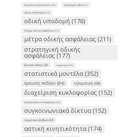
δημόσιες συγκοινωνίες (15)
σχεδιασμός οδού (17)
οδικός εξοπλισμός (11)
οδική υποδομή (176)
έλεγχος οδικής ασφάλειας (17)
μέτρα οδικής ασφάλειας (211)
στρατηγική οδικής
ασφάλειας (177)
έξυπνες πόλεις (32)
ταχύτητα (19)
στατιστικά μοντέλα (352)
έρευνες πεδίου (84)
τηλεματική (68)
διαχείριση κυκλοφορίας (152)
προσομοίωση κυκλοφορίας (16)
συγκοινωνιακά δίκτυα (152)
τερματικοί σταθμοί (43)
αστική κινητικότητα (174)