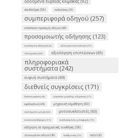
δεδομένα ευρείας κλίμακας (92)
κουλτούρα (56)
ποδηλάτες (31)
συμπεριφορά οδηγού (257)
απόσπαση προσοχής οδηγού (49)
προσομοιωτής οδήγησης (123)
οικολογική οδήγηση (9)
ηλεκτροκινητικότητα (19)
αξιολόγηση επιπτώσεων (65)
επιτήρηση (26)
πληροφοριακά
συστήματα (242)
ευφυή συστήματα (69)
διεθνείς συγκρίσεις (171)
διασταυρώσεις (4)
γεγονότα μεγάλης κλίμακας (11)
μηχανική εκμάθηση (60)
εφοδιαστική (45)
μοτοσυκλετιστές (63)
συστήματα μετρό (22)
αυτοκινητόδρομοι (11)
συνδυασμένες μεταφορές (15)
οδήγηση σε πραγματικές συνθήκες (58)
ηλικιωμένοι οδηγοί (36)
πεζοί (32)
στάθμευση (19)