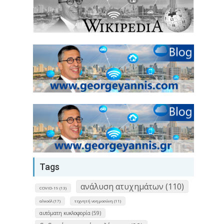
Tags
ανάλυση ατυχημάτων (110)
COVID-19 (13)
αλκοόλ (17)
τεχνητή νοημοσύνη (11)
αυτόματη κυκλοφορία (59)