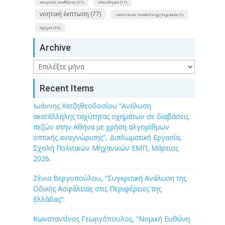
καιρικές συνθήκες (17)
νέοι οδηγοί (17)
νοητική έκπτωση (77)
statistical modelling|big data (1)
όχημα (15)
Archive
Archive
Recent Items
Ιωάννης Χατζηθεοδοσίου “Ανάλυση
ακατάλληλης ταχύτητας οχημάτων σε διαβάσεις
πεζών στην Αθήνα με χρήση αλγορίθμων
οπτικής αναγνώρισης”, Διπλωματική Εργασία,
Σχολή Πολιτικών Μηχανικών ΕΜΠ, Μάρτιος
2026.
Ζένια Βεργοπούλου, “Συγκριτική Ανάλυση της
Οδικής Ασφάλειας στις Περιφέρειες της
Ελλάδας”.
Κωνσταντίνος Γεωργόπουλος, “Νομική Ευθύνη