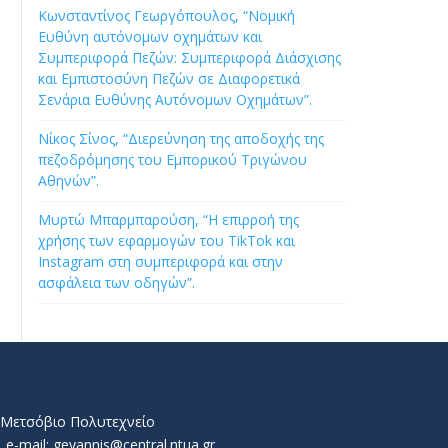
Κωνσταντίνος Γεωργόπουλος, “Νομική
Ευθύνη αυτόνομων οχημάτων και
Συμπεριφορά Πεζών: Συμπεριφορά Διάσχισης
και Εμπιστοσύνη Πεζών σε Διαφορετικά
Σενάρια Ευθύνης Αυτόνομων Οχημάτων”.
Νίκος Σίνος, “Διερεύνηση της αποδοχής της
πεζοδρόμησης του Εμπορικού Τριγώνου
Αθηνών”.
Μυρτώ Μπαρμπαρούση, “Η επιρροή της
χρήσης των εφαρμογών του TikTok και
Instagram στη συμπεριφορά και στην
ασφάλεια των οδηγών”.
ό Μετσόβιο Πολυτεχνείο
e-mail: geyannis@central.ntua.gr