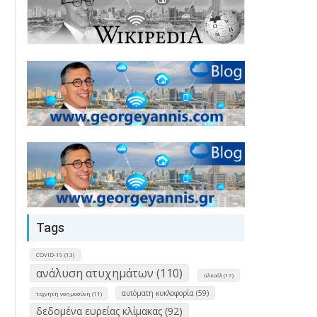
Tags
COVID-19 (13)
ανάλυση ατυχημάτων (110)
αλκοόλ (17)
αυτόματη κυκλοφορία (59)
τεχνητή νοημοσύνη (11)
δεδομένα ευρείας κλίμακας (92)