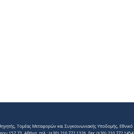
αθηγητής, Τομέας Μεταφορών και Συγκοινωνιακής Υποδομής, Εθνικ
157 73, Αθήνα, τηλ.: (+30) 210.772.1326, fax: (+30) 210.772.1454, 