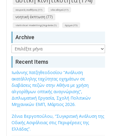
αστική κινητικότητα (174)
καιρικές συνθήκες (17)
νέοι οδηγοί (17)
νοητική έκπτωση (77)
statistical modelling|big data (1)
όχημα (15)
Archive
Archive
Recent Items
Ιωάννης Χατζηθεοδοσίου “Ανάλυση
ακατάλληλης ταχύτητας οχημάτων σε
διαβάσεις πεζών στην Αθήνα με χρήση
αλγορίθμων οπτικής αναγνώρισης”,
Διπλωματική Εργασία, Σχολή Πολιτικών
Μηχανικών ΕΜΠ, Μάρτιος 2026.
Ζένια Βεργοπούλου, “Συγκριτική Ανάλυση της
Οδικής Ασφάλειας στις Περιφέρειες της
Ελλάδας”.