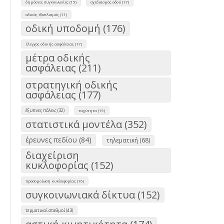
δημόσιες συγκοινωνίες (15)
σχεδιασμός οδού (17)
οδικός εξοπλισμός (11)
οδική υποδομή (176)
έλεγχος οδικής ασφάλειας (17)
μέτρα οδικής
ασφάλειας (211)
στρατηγική οδικής
ασφάλειας (177)
έξυπνες πόλεις (32)
ταχύτητα (19)
στατιστικά μοντέλα (352)
έρευνες πεδίου (84)
τηλεματική (68)
διαχείριση
κυκλοφορίας (152)
προσομοίωση κυκλοφορίας (16)
συγκοινωνιακά δίκτυα (152)
τερματικοί σταθμοί (43)