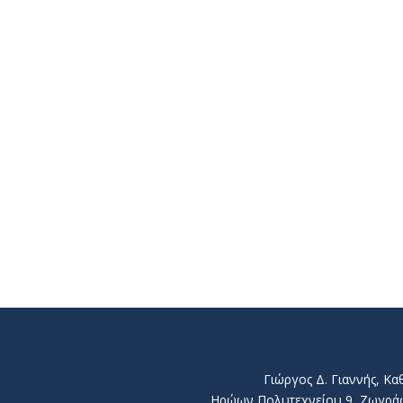
Γιώργος Δ. Γιαννής, Κ
Ηρώων Πολυτεχνείου 9, Ζωγράφου 