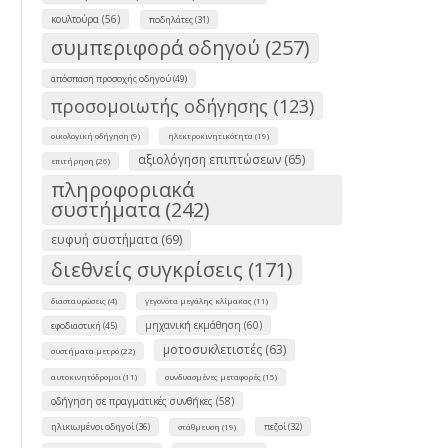
κουλτούρα (56)
ποδηλάτες (31)
συμπεριφορά οδηγού (257)
απόσπαση προσοχής οδηγού (49)
προσομοιωτής οδήγησης (123)
οικολογική οδήγηση (9)
ηλεκτροκινητικότητα (19)
αξιολόγηση επιπτώσεων (65)
επιτήρηση (26)
πληροφοριακά
συστήματα (242)
ευφυή συστήματα (69)
διεθνείς συγκρίσεις (171)
διασταυρώσεις (4)
γεγονότα μεγάλης κλίμακας (11)
μηχανική εκμάθηση (60)
εφοδιαστική (45)
μοτοσυκλετιστές (63)
συστήματα μετρό (22)
αυτοκινητόδρομοι (11)
συνδυασμένες μεταφορές (15)
οδήγηση σε πραγματικές συνθήκες (58)
ηλικιωμένοι οδηγοί (36)
πεζοί (32)
στάθμευση (19)