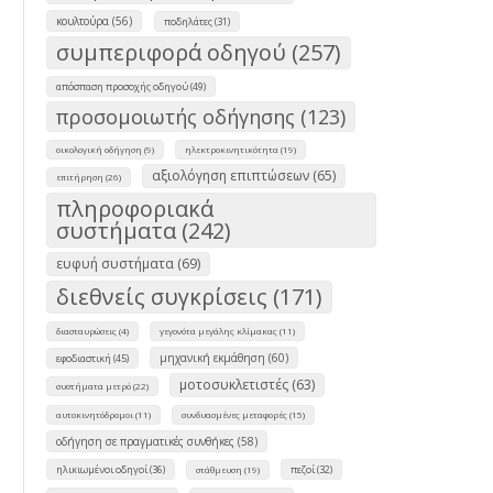
κουλτούρα (56)
ποδηλάτες (31)
συμπεριφορά οδηγού (257)
απόσπαση προσοχής οδηγού (49)
προσομοιωτής οδήγησης (123)
οικολογική οδήγηση (9)
ηλεκτροκινητικότητα (19)
αξιολόγηση επιπτώσεων (65)
επιτήρηση (26)
πληροφοριακά
συστήματα (242)
ευφυή συστήματα (69)
διεθνείς συγκρίσεις (171)
διασταυρώσεις (4)
γεγονότα μεγάλης κλίμακας (11)
μηχανική εκμάθηση (60)
εφοδιαστική (45)
μοτοσυκλετιστές (63)
συστήματα μετρό (22)
αυτοκινητόδρομοι (11)
συνδυασμένες μεταφορές (15)
οδήγηση σε πραγματικές συνθήκες (58)
ηλικιωμένοι οδηγοί (36)
πεζοί (32)
στάθμευση (19)