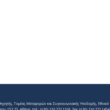
αθηγητής, Τομέας Μεταφορών και Συγκοινωνιακής Υποδομής, Εθνικ
157 73, Αθήνα, τηλ.: (+30) 210.772.1326, fax: (+30) 210.772.1454, 