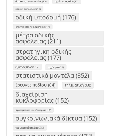
δημόσιες συγκοινωνίες (15)
σχεδιασμός οδού (17)
οδικός εξοπλισμός (11)
οδική υποδομή (176)
έλεγχος οδικής ασφάλειας (17)
μέτρα οδικής
ασφάλειας (211)
στρατηγική οδικής
ασφάλειας (177)
έξυπνες πόλεις (32)
ταχύτητα (19)
στατιστικά μοντέλα (352)
έρευνες πεδίου (84)
τηλεματική (68)
διαχείριση
κυκλοφορίας (152)
προσομοίωση κυκλοφορίας (16)
συγκοινωνιακά δίκτυα (152)
τερματικοί σταθμοί (43)