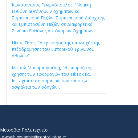
Κωνσταντίνος Γεωργόπουλος, “Νομική
Ευθύνη αυτόνομων οχημάτων και
Συμπεριφορά Πεζών: Συμπεριφορά Διάσχισης
και Εμπιστοσύνη Πεζών σε Διαφορετικά
Σενάρια Ευθύνης Αυτόνομων Οχημάτων”.
Νίκος Σίνος, “Διερεύνηση της αποδοχής της
πεζοδρόμησης του Εμπορικού Τριγώνου
Αθηνών”.
Μυρτώ Μπαρμπαρούση, “Η επιρροή της
χρήσης των εφαρμογών του TikTok και
Instagram στη συμπεριφορά και στην
ασφάλεια των οδηγών”.
ό Μετσόβιο Πολυτεχνείο
e-mail: geyannis@central.ntua.gr