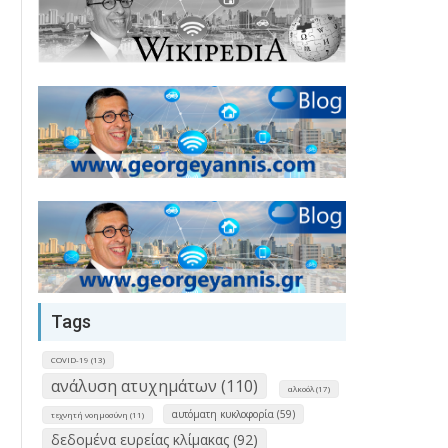
Tags
COVID-19 (13)
ανάλυση ατυχημάτων (110)
αλκοόλ (17)
αυτόματη κυκλοφορία (59)
τεχνητή νοημοσύνη (11)
δεδομένα ευρείας κλίμακας (92)