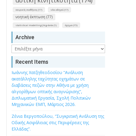
αστική κινητικότητα (174)
καιρικές συνθήκες (17)
νέοι οδηγοί (17)
νοητική έκπτωση (77)
statistical modelling|big data (1)
όχημα (15)
Archive
Archive
Recent Items
Ιωάννης Χατζηθεοδοσίου “Ανάλυση
ακατάλληλης ταχύτητας οχημάτων σε
διαβάσεις πεζών στην Αθήνα με χρήση
αλγορίθμων οπτικής αναγνώρισης”,
Διπλωματική Εργασία, Σχολή Πολιτικών
Μηχανικών ΕΜΠ, Μάρτιος 2026.
Ζένια Βεργοπούλου, “Συγκριτική Ανάλυση της
Οδικής Ασφάλειας στις Περιφέρειες της
Ελλάδας”.