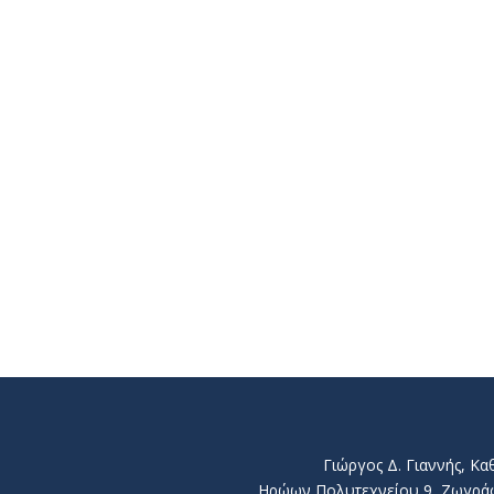
Γιώργος Δ. Γιαννής, Κ
Ηρώων Πολυτεχνείου 9, Ζωγράφου 