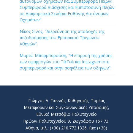
αυτόνομων οχημάτων και Συμπεριφορά Πεζών:
Συμπεριφορά Διάσχισης και Εμπιστοσύνη Πεζών
σε Διαφορετικά Σενάρια Ευθύνης Αυτόνομων
Οχημάτων”.
Νίκος Σίνος, “Διερεύνηση της αποδοχής της
πεζοδρόμησης του Εμπορικού Τριγώνου
Αθηνών”.
Μυρτώ Μπαρμπαρούση, “Η επιρροή της χρήσης
των εφαρμογών του TikTok και Instagram στη
συμπεριφορά και στην ασφάλεια των οδηγών”.
Γιώργος Δ. Γιαννής, Καθηγητής, Τομέας
Μεταφορών και Συγκοινωνιακής Υποδομής,
Εθνικό Μετσόβιο Πολυτεχνείο
Ηρώων Πολυτεχνείου 9, Ζωγράφου 157 73,
Αθήνα, τηλ.: (+30) 210.772.1326, fax: (+30)