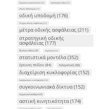
δημόσιες συγκοινωνίες (15)
σχεδιασμός οδού (17)
οδικός εξοπλισμός (11)
οδική υποδομή (176)
έλεγχος οδικής ασφάλειας (17)
μέτρα οδικής ασφάλειας (211)
στρατηγική οδικής
ασφάλειας (177)
έξυπνες πόλεις (32)
ταχύτητα (19)
στατιστικά μοντέλα (352)
έρευνες πεδίου (84)
τηλεματική (68)
διαχείριση κυκλοφορίας (152)
προσομοίωση κυκλοφορίας (16)
συγκοινωνιακά δίκτυα (152)
τερματικοί σταθμοί (43)
αστική κινητικότητα (174)
καιρικές συνθήκες (17)
νέοι οδηγοί (17)