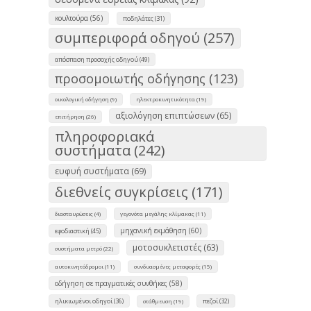
κουλτούρα (56)
ποδηλάτες (31)
συμπεριφορά οδηγού (257)
απόσπαση προσοχής οδηγού (49)
προσομοιωτής οδήγησης (123)
οικολογική οδήγηση (9)
ηλεκτροκινητικότητα (19)
αξιολόγηση επιπτώσεων (65)
επιτήρηση (26)
πληροφοριακά
συστήματα (242)
ευφυή συστήματα (69)
διεθνείς συγκρίσεις (171)
διασταυρώσεις (4)
γεγονότα μεγάλης κλίμακας (11)
μηχανική εκμάθηση (60)
εφοδιαστική (45)
μοτοσυκλετιστές (63)
συστήματα μετρό (22)
αυτοκινητόδρομοι (11)
συνδυασμένες μεταφορές (15)
οδήγηση σε πραγματικές συνθήκες (58)
ηλικιωμένοι οδηγοί (36)
πεζοί (32)
στάθμευση (19)