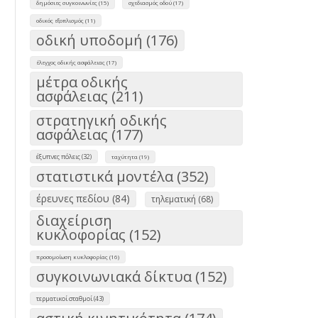
δημόσιες συγκοινωνίες (15)
σχεδιασμός οδού (17)
οδικός εξοπλισμός (11)
οδική υποδομή (176)
έλεγχος οδικής ασφάλειας (17)
μέτρα οδικής
ασφάλειας (211)
στρατηγική οδικής
ασφάλειας (177)
έξυπνες πόλεις (32)
ταχύτητα (19)
στατιστικά μοντέλα (352)
έρευνες πεδίου (84)
τηλεματική (68)
διαχείριση
κυκλοφορίας (152)
προσομοίωση κυκλοφορίας (16)
συγκοινωνιακά δίκτυα (152)
τερματικοί σταθμοί (43)