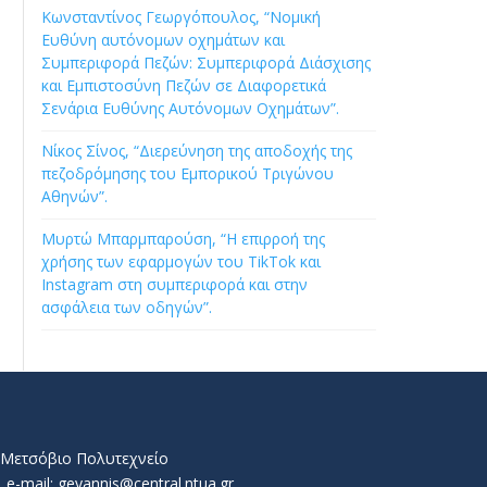
Κωνσταντίνος Γεωργόπουλος, “Νομική
Ευθύνη αυτόνομων οχημάτων και
Συμπεριφορά Πεζών: Συμπεριφορά Διάσχισης
και Εμπιστοσύνη Πεζών σε Διαφορετικά
Σενάρια Ευθύνης Αυτόνομων Οχημάτων”.
Νίκος Σίνος, “Διερεύνηση της αποδοχής της
πεζοδρόμησης του Εμπορικού Τριγώνου
Αθηνών”.
Μυρτώ Μπαρμπαρούση, “Η επιρροή της
χρήσης των εφαρμογών του TikTok και
Instagram στη συμπεριφορά και στην
ασφάλεια των οδηγών”.
ό Μετσόβιο Πολυτεχνείο
e-mail: geyannis@central.ntua.gr