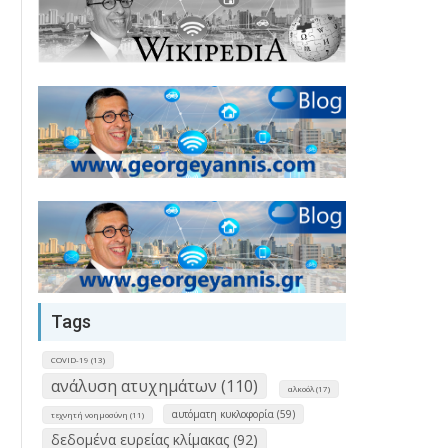
Tags
COVID-19 (13)
ανάλυση ατυχημάτων (110)
αλκοόλ (17)
αυτόματη κυκλοφορία (59)
τεχνητή νοημοσύνη (11)
δεδομένα ευρείας κλίμακας (92)