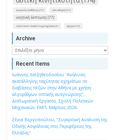
αστική κινητικότητα (174)
καιρικές συνθήκες (17)
νέοι οδηγοί (17)
νοητική έκπτωση (77)
statistical modelling|big data (1)
όχημα (15)
Archive
Archive
Recent Items
Ιωάννης Χατζηθεοδοσίου “Ανάλυση
ακατάλληλης ταχύτητας οχημάτων σε
διαβάσεις πεζών στην Αθήνα με χρήση
αλγορίθμων οπτικής αναγνώρισης”,
Διπλωματική Εργασία, Σχολή Πολιτικών
Μηχανικών ΕΜΠ, Μάρτιος 2026.
Ζένια Βεργοπούλου, “Συγκριτική Ανάλυση της
Οδικής Ασφάλειας στις Περιφέρειες της
Ελλάδας”.