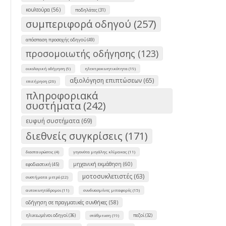
κουλτούρα (56)
ποδηλάτες (31)
συμπεριφορά οδηγού (257)
απόσπαση προσοχής οδηγού (49)
προσομοιωτής οδήγησης (123)
οικολογική οδήγηση (9)
ηλεκτροκινητικότητα (19)
αξιολόγηση επιπτώσεων (65)
επιτήρηση (26)
πληροφοριακά
συστήματα (242)
ευφυή συστήματα (69)
διεθνείς συγκρίσεις (171)
διασταυρώσεις (4)
γεγονότα μεγάλης κλίμακας (11)
μηχανική εκμάθηση (60)
εφοδιαστική (45)
μοτοσυκλετιστές (63)
συστήματα μετρό (22)
αυτοκινητόδρομοι (11)
συνδυασμένες μεταφορές (15)
οδήγηση σε πραγματικές συνθήκες (58)
ηλικιωμένοι οδηγοί (36)
πεζοί (32)
στάθμευση (19)