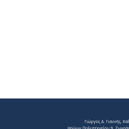
Γιώργος Δ. Γιαννής, Κ
Ηρώων Πολυτεχνείου 9, Ζωγράφου 