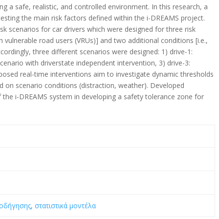
ing a safe, realistic, and controlled environment. In this research, a
testing the main risk factors defined within the i-DREAMS project.
risk scenarios for car drivers which were designed for three risk
 with vulnerable road users (VRUs)] and two additional conditions [i.e.,
cordingly, three different scenarios were designed: 1) drive-1:
cenario with driverstate independent intervention, 3) drive-3:
posed real-time interventions aim to investigate dynamic thresholds
d on scenario conditions (distraction, weather). Developed
f the i-DREAMS system in developing a safety tolerance zone for
 οδήγησης
,
στατιστικά μοντέλα