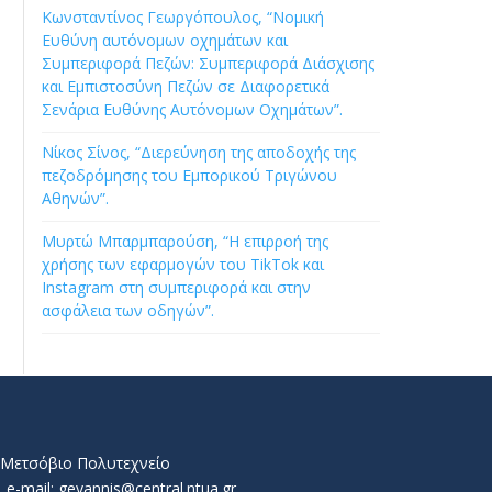
Κωνσταντίνος Γεωργόπουλος, “Νομική
Ευθύνη αυτόνομων οχημάτων και
Συμπεριφορά Πεζών: Συμπεριφορά Διάσχισης
και Εμπιστοσύνη Πεζών σε Διαφορετικά
Σενάρια Ευθύνης Αυτόνομων Οχημάτων”.
Νίκος Σίνος, “Διερεύνηση της αποδοχής της
πεζοδρόμησης του Εμπορικού Τριγώνου
Αθηνών”.
Μυρτώ Μπαρμπαρούση, “Η επιρροή της
χρήσης των εφαρμογών του TikTok και
Instagram στη συμπεριφορά και στην
ασφάλεια των οδηγών”.
ό Μετσόβιο Πολυτεχνείο
e-mail: geyannis@central.ntua.gr