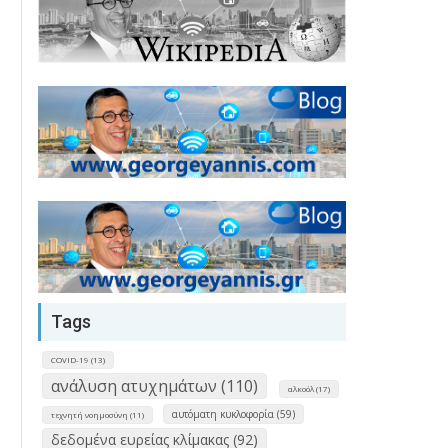
Tags
COVID-19 (13)
ανάλυση ατυχημάτων (110)
αλκοόλ (17)
αυτόματη κυκλοφορία (59)
τεχνητή νοημοσύνη (11)
δεδομένα ευρείας κλίμακας (92)