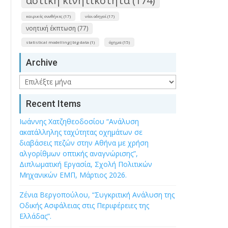
αστική κινητικότητα (174)
καιρικές συνθήκες (17)
νέοι οδηγοί (17)
νοητική έκπτωση (77)
statistical modelling|big data (1)
όχημα (15)
Archive
Archive
Recent Items
Ιωάννης Χατζηθεοδοσίου “Ανάλυση
ακατάλληλης ταχύτητας οχημάτων σε
διαβάσεις πεζών στην Αθήνα με χρήση
αλγορίθμων οπτικής αναγνώρισης”,
Διπλωματική Εργασία, Σχολή Πολιτικών
Μηχανικών ΕΜΠ, Μάρτιος 2026.
Ζένια Βεργοπούλου, “Συγκριτική Ανάλυση της
Οδικής Ασφάλειας στις Περιφέρειες της
Ελλάδας”.