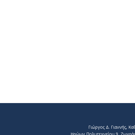
Γιώργος Δ. Γιαννής, Κ
Ηρώων Πολυτεχνείου 9, Ζωγράφου 