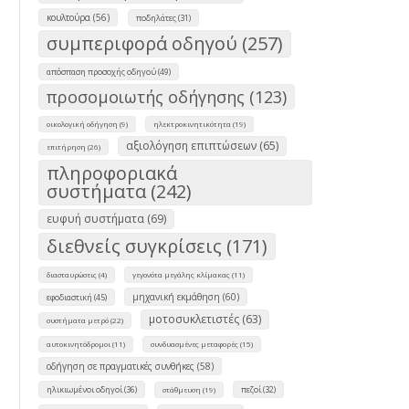
κουλτούρα (56)
ποδηλάτες (31)
συμπεριφορά οδηγού (257)
απόσπαση προσοχής οδηγού (49)
προσομοιωτής οδήγησης (123)
οικολογική οδήγηση (9)
ηλεκτροκινητικότητα (19)
αξιολόγηση επιπτώσεων (65)
επιτήρηση (26)
πληροφοριακά
συστήματα (242)
ευφυή συστήματα (69)
διεθνείς συγκρίσεις (171)
διασταυρώσεις (4)
γεγονότα μεγάλης κλίμακας (11)
μηχανική εκμάθηση (60)
εφοδιαστική (45)
μοτοσυκλετιστές (63)
συστήματα μετρό (22)
αυτοκινητόδρομοι (11)
συνδυασμένες μεταφορές (15)
οδήγηση σε πραγματικές συνθήκες (58)
ηλικιωμένοι οδηγοί (36)
πεζοί (32)
στάθμευση (19)