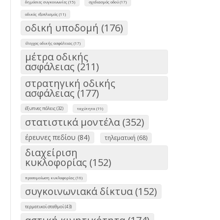
δημόσιες συγκοινωνίες (15)
σχεδιασμός οδού (17)
οδικός εξοπλισμός (11)
οδική υποδομή (176)
έλεγχος οδικής ασφάλειας (17)
μέτρα οδικής
ασφάλειας (211)
στρατηγική οδικής
ασφάλειας (177)
έξυπνες πόλεις (32)
ταχύτητα (19)
στατιστικά μοντέλα (352)
έρευνες πεδίου (84)
τηλεματική (68)
διαχείριση
κυκλοφορίας (152)
προσομοίωση κυκλοφορίας (16)
συγκοινωνιακά δίκτυα (152)
τερματικοί σταθμοί (43)