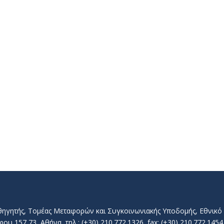
αθηγητής, Τομέας Μεταφορών και Συγκοινωνιακής Υποδομής, Εθνικ
157 73, Αθήνα, τηλ.: (+30) 210.772.1326, fax: (+30) 210.772.1454, 