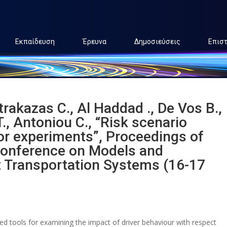
Εκπαίδευση
Έρευνα
Δημοσιεύσεις
Επισ
trakazas C., Al Haddad ., De Vos B.,
T., Antoniou C., “Risk scenario
tor experiments”, Proceedings of
 Conference on Models and
nt Transportation Systems (16-17
d tools for examining the impact of driver behaviour with respect