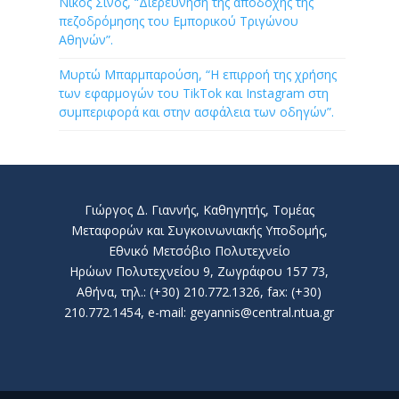
Νίκος Σίνος, “Διερεύνηση της αποδοχής της
πεζοδρόμησης του Εμπορικού Τριγώνου
Αθηνών”.
Μυρτώ Μπαρμπαρούση, “Η επιρροή της χρήσης
των εφαρμογών του TikTok και Instagram στη
συμπεριφορά και στην ασφάλεια των οδηγών”.
Γιώργος Δ. Γιαννής, Καθηγητής, Τομέας
Μεταφορών και Συγκοινωνιακής Υποδομής,
Εθνικό Μετσόβιο Πολυτεχνείο
Ηρώων Πολυτεχνείου 9, Ζωγράφου 157 73,
Αθήνα, τηλ.: (+30) 210.772.1326, fax: (+30)
210.772.1454, e-mail: geyannis@central.ntua.gr