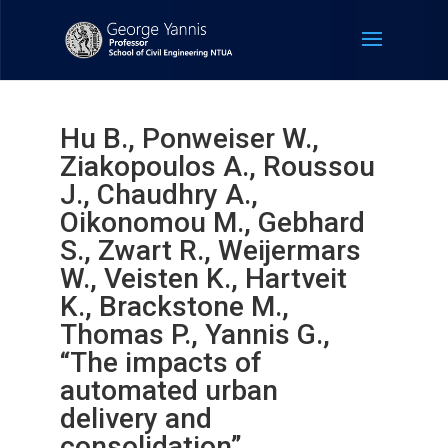
Hu B., Ponweiser W.,
Ziakopoulos A., Roussou
J., Chaudhry A.,
Oikonomou M., Gebhard
S., Zwart R., Weijermars
W., Veisten K., Hartveit
K., Brackstone M.,
Thomas P., Yannis G.,
“The impacts of
automated urban
delivery and
consolidation”,