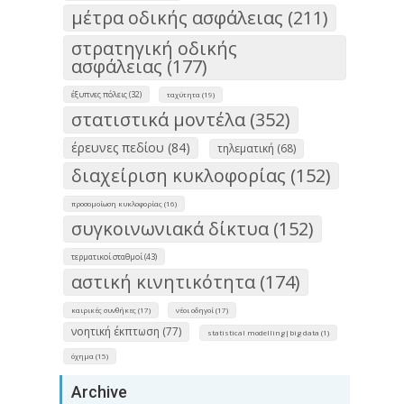
μέτρα οδικής ασφάλειας (211)
στρατηγική οδικής
ασφάλειας (177)
έξυπνες πόλεις (32)
ταχύτητα (19)
στατιστικά μοντέλα (352)
έρευνες πεδίου (84)
τηλεματική (68)
διαχείριση κυκλοφορίας (152)
προσομοίωση κυκλοφορίας (16)
συγκοινωνιακά δίκτυα (152)
τερματικοί σταθμοί (43)
αστική κινητικότητα (174)
καιρικές συνθήκες (17)
νέοι οδηγοί (17)
νοητική έκπτωση (77)
statistical modelling|big data (1)
όχημα (15)
Archive