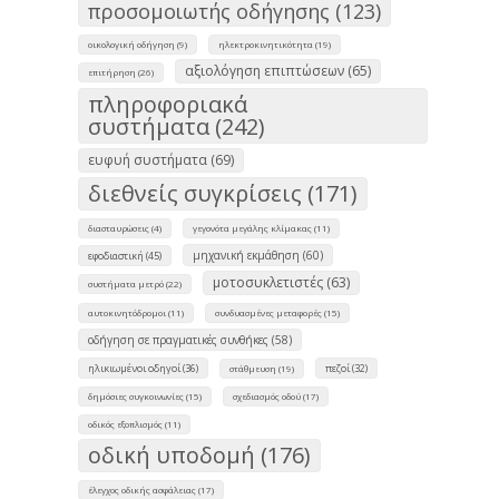
προσομοιωτής οδήγησης (123)
οικολογική οδήγηση (9)
ηλεκτροκινητικότητα (19)
αξιολόγηση επιπτώσεων (65)
επιτήρηση (26)
πληροφοριακά
συστήματα (242)
ευφυή συστήματα (69)
διεθνείς συγκρίσεις (171)
διασταυρώσεις (4)
γεγονότα μεγάλης κλίμακας (11)
μηχανική εκμάθηση (60)
εφοδιαστική (45)
μοτοσυκλετιστές (63)
συστήματα μετρό (22)
αυτοκινητόδρομοι (11)
συνδυασμένες μεταφορές (15)
οδήγηση σε πραγματικές συνθήκες (58)
ηλικιωμένοι οδηγοί (36)
πεζοί (32)
στάθμευση (19)
δημόσιες συγκοινωνίες (15)
σχεδιασμός οδού (17)
οδικός εξοπλισμός (11)
οδική υποδομή (176)
έλεγχος οδικής ασφάλειας (17)