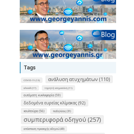
Tags
ανάλυση ατυχημάτων (110)
COVID-19 (13)
αλκοόλ (17)
τεχνητή νοημοσύνη (11)
αυτόματη κυκλοφορία (59)
δεδομένα ευρείας κλίμακας (92)
κουλτούρα (56)
ποδηλάτες (31)
συμπεριφορά οδηγού (257)
απόσπαση προσοχής οδηγού (49)