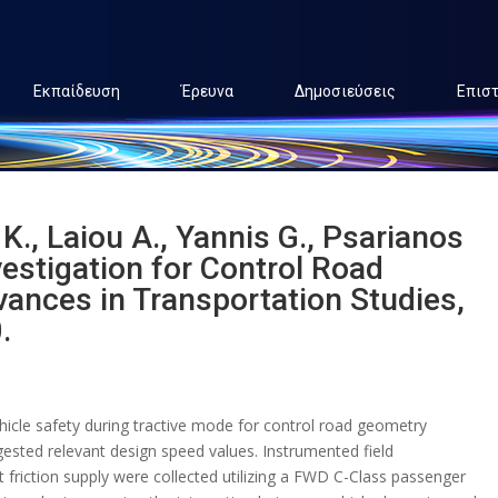
Εκπαίδευση
Έρευνα
Δημοσιεύσεις
Επισ
K., Laiou A., Yannis G., Psarianos
vestigation for Control Road
ances in Transportation Studies,
.
hicle safety during tractive mode for control road geometry
ested relevant design speed values. Instrumented field
iction supply were collected utilizing a FWD C-Class passenger