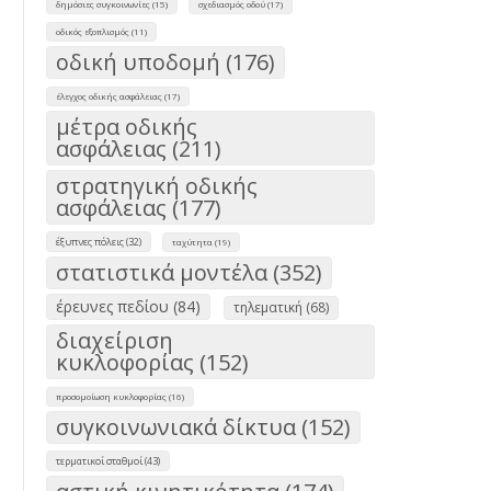
δημόσιες συγκοινωνίες (15)
σχεδιασμός οδού (17)
οδικός εξοπλισμός (11)
οδική υποδομή (176)
έλεγχος οδικής ασφάλειας (17)
μέτρα οδικής
ασφάλειας (211)
στρατηγική οδικής
ασφάλειας (177)
έξυπνες πόλεις (32)
ταχύτητα (19)
στατιστικά μοντέλα (352)
έρευνες πεδίου (84)
τηλεματική (68)
διαχείριση
κυκλοφορίας (152)
προσομοίωση κυκλοφορίας (16)
συγκοινωνιακά δίκτυα (152)
τερματικοί σταθμοί (43)