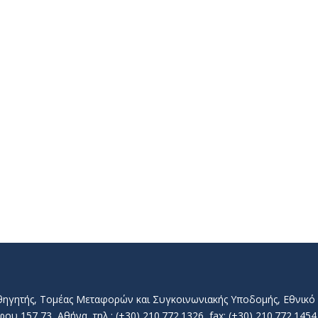
αθηγητής, Τομέας Μεταφορών και Συγκοινωνιακής Υποδομής, Εθνικ
157 73, Αθήνα, τηλ.: (+30) 210.772.1326, fax: (+30) 210.772.1454, 