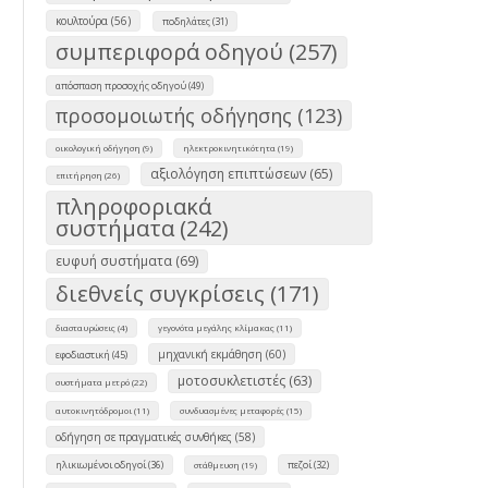
κουλτούρα (56)
ποδηλάτες (31)
συμπεριφορά οδηγού (257)
απόσπαση προσοχής οδηγού (49)
προσομοιωτής οδήγησης (123)
οικολογική οδήγηση (9)
ηλεκτροκινητικότητα (19)
αξιολόγηση επιπτώσεων (65)
επιτήρηση (26)
πληροφοριακά
συστήματα (242)
ευφυή συστήματα (69)
διεθνείς συγκρίσεις (171)
διασταυρώσεις (4)
γεγονότα μεγάλης κλίμακας (11)
μηχανική εκμάθηση (60)
εφοδιαστική (45)
μοτοσυκλετιστές (63)
συστήματα μετρό (22)
αυτοκινητόδρομοι (11)
συνδυασμένες μεταφορές (15)
οδήγηση σε πραγματικές συνθήκες (58)
ηλικιωμένοι οδηγοί (36)
πεζοί (32)
στάθμευση (19)