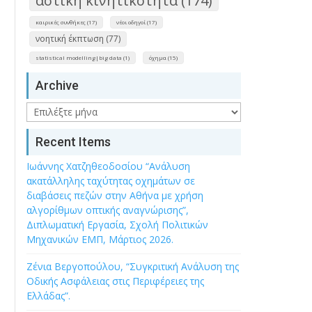
αστική κινητικότητα (174)
καιρικές συνθήκες (17)
νέοι οδηγοί (17)
νοητική έκπτωση (77)
statistical modelling|big data (1)
όχημα (15)
Archive
Archive
Recent Items
Ιωάννης Χατζηθεοδοσίου “Ανάλυση
ακατάλληλης ταχύτητας οχημάτων σε
διαβάσεις πεζών στην Αθήνα με χρήση
αλγορίθμων οπτικής αναγνώρισης”,
Διπλωματική Εργασία, Σχολή Πολιτικών
Μηχανικών ΕΜΠ, Μάρτιος 2026.
Ζένια Βεργοπούλου, “Συγκριτική Ανάλυση της
Οδικής Ασφάλειας στις Περιφέρειες της
Ελλάδας”.