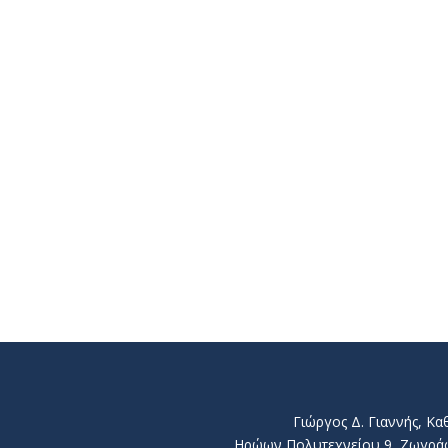
Γιώργος Δ. Γιαννής, Κ
Ηρώων Πολυτεχνείου 9, Ζωγράφου 