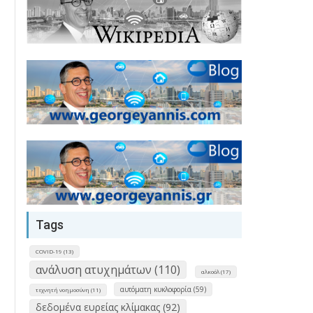
Tags
COVID-19 (13)
ανάλυση ατυχημάτων (110)
αλκοόλ (17)
αυτόματη κυκλοφορία (59)
τεχνητή νοημοσύνη (11)
δεδομένα ευρείας κλίμακας (92)