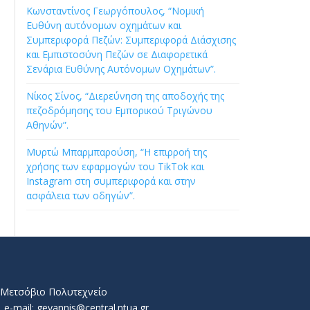
Κωνσταντίνος Γεωργόπουλος, “Νομική
Ευθύνη αυτόνομων οχημάτων και
Συμπεριφορά Πεζών: Συμπεριφορά Διάσχισης
και Εμπιστοσύνη Πεζών σε Διαφορετικά
Σενάρια Ευθύνης Αυτόνομων Οχημάτων”.
Νίκος Σίνος, “Διερεύνηση της αποδοχής της
πεζοδρόμησης του Εμπορικού Τριγώνου
Αθηνών”.
Μυρτώ Μπαρμπαρούση, “Η επιρροή της
χρήσης των εφαρμογών του TikTok και
Instagram στη συμπεριφορά και στην
ασφάλεια των οδηγών”.
ό Μετσόβιο Πολυτεχνείο
e-mail: geyannis@central.ntua.gr