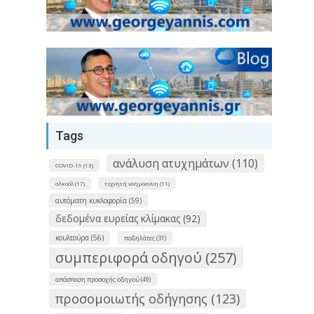
Tags
ανάλυση ατυχημάτων (110)
COVID-19 (13)
αλκοόλ (17)
τεχνητή νοημοσύνη (11)
αυτόματη κυκλοφορία (59)
δεδομένα ευρείας κλίμακας (92)
κουλτούρα (56)
ποδηλάτες (31)
συμπεριφορά οδηγού (257)
απόσπαση προσοχής οδηγού (49)
προσομοιωτής οδήγησης (123)