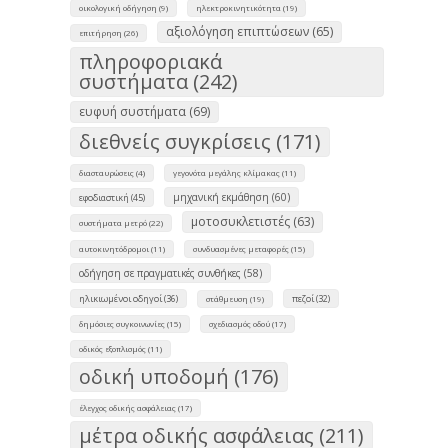
οικολογική οδήγηση (9)
ηλεκτροκινητικότητα (19)
αξιολόγηση επιπτώσεων (65)
επιτήρηση (26)
πληροφοριακά
συστήματα (242)
ευφυή συστήματα (69)
διεθνείς συγκρίσεις (171)
διασταυρώσεις (4)
γεγονότα μεγάλης κλίμακας (11)
μηχανική εκμάθηση (60)
εφοδιαστική (45)
μοτοσυκλετιστές (63)
συστήματα μετρό (22)
αυτοκινητόδρομοι (11)
συνδυασμένες μεταφορές (15)
οδήγηση σε πραγματικές συνθήκες (58)
ηλικιωμένοι οδηγοί (36)
πεζοί (32)
στάθμευση (19)
δημόσιες συγκοινωνίες (15)
σχεδιασμός οδού (17)
οδικός εξοπλισμός (11)
οδική υποδομή (176)
έλεγχος οδικής ασφάλειας (17)
μέτρα οδικής ασφάλειας (211)