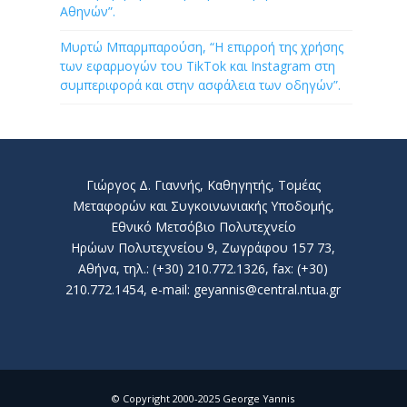
Αθηνών”.
Μυρτώ Μπαρμπαρούση, “Η επιρροή της χρήσης
των εφαρμογών του TikTok και Instagram στη
συμπεριφορά και στην ασφάλεια των οδηγών”.
Γιώργος Δ. Γιαννής, Καθηγητής, Τομέας
Μεταφορών και Συγκοινωνιακής Υποδομής,
Εθνικό Μετσόβιο Πολυτεχνείο
Ηρώων Πολυτεχνείου 9, Ζωγράφου 157 73,
Αθήνα, τηλ.: (+30) 210.772.1326, fax: (+30)
210.772.1454, e-mail: geyannis@central.ntua.gr
© Copyright 2000-2025 George Yannis