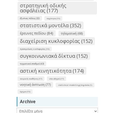
στρατηγική οδικής
ασφάλειας (177)
έξυπνες πόλεις (32)
ταχύτητα (19)
στατιστικά μοντέλα (352)
έρευνες πεδίου (84)
τηλεματική (68)
διαχείριση κυκλοφορίας (152)
προσομοίωση κυκλοφορίας (16)
συγκοινωνιακά δίκτυα (152)
τερματικοί σταθμοί (43)
αστική κινητικότητα (174)
καιρικές συνθήκες (17)
νέοι οδηγοί (17)
νοητική έκπτωση (77)
statistical modelling|big data (1)
όχημα (15)
Archive
Archive