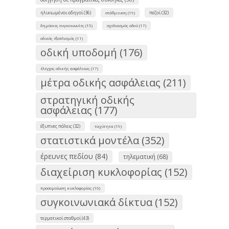
ηλικιωμένοι οδηγοί (36)
πεζοί (32)
στάθμευση (19)
δημόσιες συγκοινωνίες (15)
σχεδιασμός οδού (17)
οδικός εξοπλισμός (11)
οδική υποδομή (176)
έλεγχος οδικής ασφάλειας (17)
μέτρα οδικής ασφάλειας (211)
στρατηγική οδικής
ασφάλειας (177)
έξυπνες πόλεις (32)
ταχύτητα (19)
στατιστικά μοντέλα (352)
έρευνες πεδίου (84)
τηλεματική (68)
διαχείριση κυκλοφορίας (152)
προσομοίωση κυκλοφορίας (16)
συγκοινωνιακά δίκτυα (152)
τερματικοί σταθμοί (43)