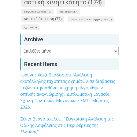
αστική κινητικότητα (174)
καιρικές συνθήκες (17)
νέοι οδηγοί (17)
νοητική έκπτωση (77)
statistical modelling|big data (1)
όχημα (15)
Archive
Archive
Recent Items
Ιωάννης Χατζηθεοδοσίου “Ανάλυση
ακατάλληλης ταχύτητας οχημάτων σε διαβάσεις
πεζών στην Αθήνα με χρήση αλγορίθμων
οπτικής αναγνώρισης”, Διπλωματική Εργασία,
Σχολή Πολιτικών Μηχανικών ΕΜΠ, Μάρτιος
2026.
Ζένια Βεργοπούλου, “Συγκριτική Ανάλυση της
Οδικής Ασφάλειας στις Περιφέρειες της
Ελλάδας”.