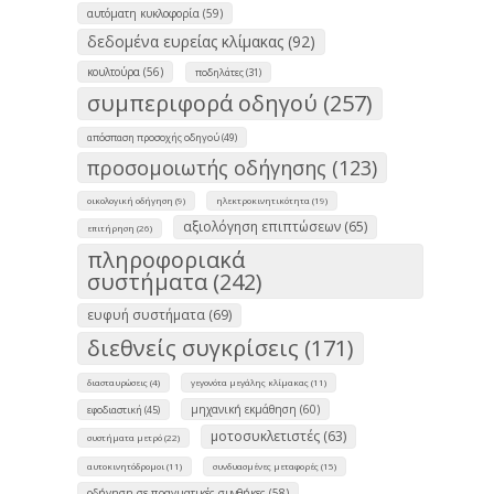
αυτόματη κυκλοφορία (59)
δεδομένα ευρείας κλίμακας (92)
κουλτούρα (56)
ποδηλάτες (31)
συμπεριφορά οδηγού (257)
απόσπαση προσοχής οδηγού (49)
προσομοιωτής οδήγησης (123)
οικολογική οδήγηση (9)
ηλεκτροκινητικότητα (19)
αξιολόγηση επιπτώσεων (65)
επιτήρηση (26)
πληροφοριακά
συστήματα (242)
ευφυή συστήματα (69)
διεθνείς συγκρίσεις (171)
διασταυρώσεις (4)
γεγονότα μεγάλης κλίμακας (11)
μηχανική εκμάθηση (60)
εφοδιαστική (45)
μοτοσυκλετιστές (63)
συστήματα μετρό (22)
αυτοκινητόδρομοι (11)
συνδυασμένες μεταφορές (15)
οδήγηση σε πραγματικές συνθήκες (58)