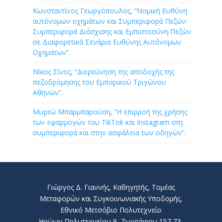
Κωνσταντίνος Γεωργόπουλος, “Νομική Ευθύνη
αυτόνομων οχημάτων και Συμπεριφορά Πεζών:
Συμπεριφορά Διάσχισης και Εμπιστοσύνη Πεζών
σε Διαφορετικά Σενάρια Ευθύνης Αυτόνομων
Οχημάτων”.
Νίκος Σίνος, “Διερεύνηση της αποδοχής της
πεζοδρόμησης του Εμπορικού Τριγώνου
Αθηνών”.
Μυρτώ Μπαρμπαρούση, “Η επιρροή της χρήσης
των εφαρμογών του TikTok και Instagram στη
συμπεριφορά και στην ασφάλεια των οδηγών”.
Γιώργος Δ. Γιαννής, Καθηγητής, Τομέας
Μεταφορών και Συγκοινωνιακής Υποδομής,
Εθνικό Μετσόβιο Πολυτεχνείο
Ηρώων Πολυτεχνείου 9, Ζωγράφου 157 73,