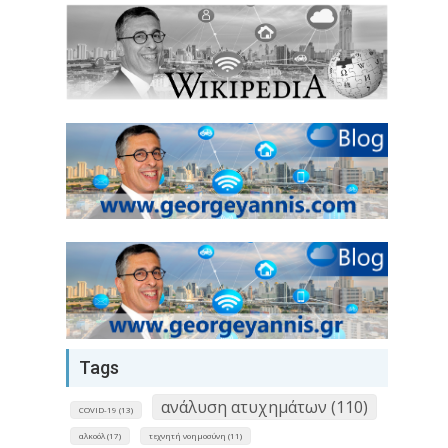
Tags
ανάλυση ατυχημάτων (110)
COVID-19 (13)
αλκοόλ (17)
τεχνητή νοημοσύνη (11)