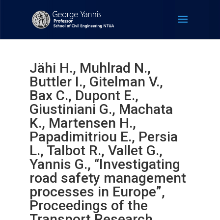
Jähi H., Muhlrad N.,
Buttler I., Gitelman V.,
Bax C., Dupont E.,
Giustiniani G., Machata
K., Martensen H.,
Papadimitriou E., Persia
L., Talbot R., Vallet G.,
Yannis G., “Investigating
road safety management
processes in Europe”,
Proceedings of the
Transport Research