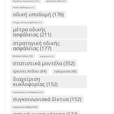
δημόσιες συγκοινωνίες (15)
σχεδιασμός οδού (17)
οδικός εξοπλισμός (11)
οδική υποδομή (176)
έλεγχος οδικής ασφάλειας (17)
μέτρα οδικής
ασφάλειας (211)
στρατηγική οδικής
ασφάλειας (177)
έξυπνες πόλεις (32)
ταχύτητα (19)
στατιστικά μοντέλα (352)
έρευνες πεδίου (84)
τηλεματική (68)
διαχείριση
κυκλοφορίας (152)
προσομοίωση κυκλοφορίας (16)
συγκοινωνιακά δίκτυα (152)
τερματικοί σταθμοί (43)