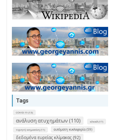
Tags
COVID-19 (13)
ανάλυση ατυχημάτων (110)
αλκοόλ (17)
αυτόματη κυκλοφορία (59)
τεχνητή νοημοσύνη (11)
δεδομένα ευρείας κλίμακας (92)