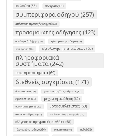
κουλτούρα (56)
ποδηλάτες (31)
συμπεριφορά οδηγού (257)
απόσπαση προσοχής οδηγού (49)
προσομοιωτής οδήγησης (123)
οικολογική οδήγηση (9)
ηλεκτροκινητικότητα (19)
αξιολόγηση επιπτώσεων (65)
επιτήρηση (26)
πληροφοριακά
συστήματα (242)
ευφυή συστήματα (69)
διεθνείς συγκρίσεις (171)
διασταυρώσεις (4)
γεγονότα μεγάλης κλίμακας (11)
μηχανική εκμάθηση (60)
εφοδιαστική (45)
μοτοσυκλετιστές (63)
συστήματα μετρό (22)
αυτοκινητόδρομοι (11)
συνδυασμένες μεταφορές (15)
οδήγηση σε πραγματικές συνθήκες (58)
ηλικιωμένοι οδηγοί (36)
πεζοί (32)
στάθμευση (19)