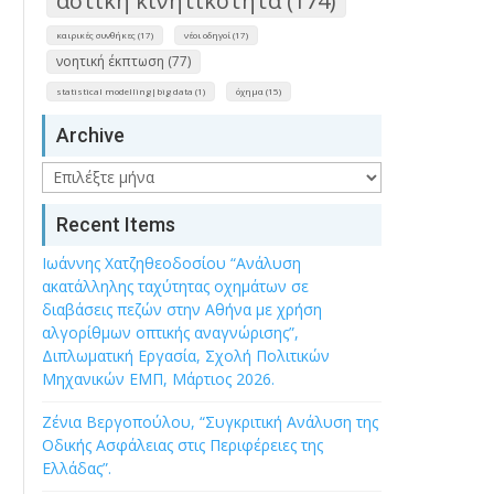
αστική κινητικότητα (174)
καιρικές συνθήκες (17)
νέοι οδηγοί (17)
νοητική έκπτωση (77)
statistical modelling|big data (1)
όχημα (15)
Archive
Archive
Recent Items
Ιωάννης Χατζηθεοδοσίου “Ανάλυση
ακατάλληλης ταχύτητας οχημάτων σε
διαβάσεις πεζών στην Αθήνα με χρήση
αλγορίθμων οπτικής αναγνώρισης”,
Διπλωματική Εργασία, Σχολή Πολιτικών
Μηχανικών ΕΜΠ, Μάρτιος 2026.
Ζένια Βεργοπούλου, “Συγκριτική Ανάλυση της
Οδικής Ασφάλειας στις Περιφέρειες της
Ελλάδας”.