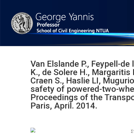
Van Elslande P., Feypell-de 
Κ., de Solere H., Margaritis
Craen S., Haslie LI, Muguri
safety of powered-two-whee
Proceedings of the Transp
Paris, April. 2014.
Σ