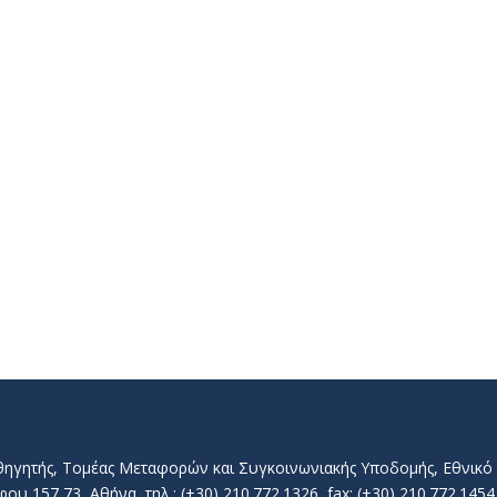
αθηγητής, Τομέας Μεταφορών και Συγκοινωνιακής Υποδομής, Εθνικ
157 73, Αθήνα, τηλ.: (+30) 210.772.1326, fax: (+30) 210.772.1454, 