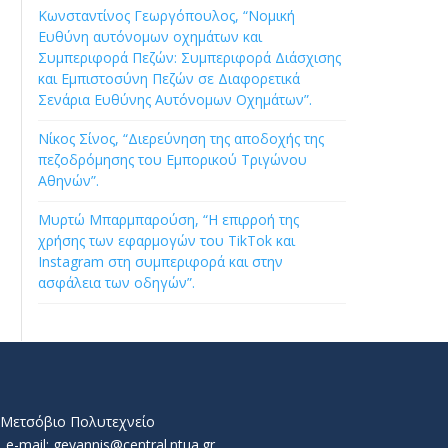
Κωνσταντίνος Γεωργόπουλος, “Νομική
Ευθύνη αυτόνομων οχημάτων και
Συμπεριφορά Πεζών: Συμπεριφορά Διάσχισης
και Εμπιστοσύνη Πεζών σε Διαφορετικά
Σενάρια Ευθύνης Αυτόνομων Οχημάτων”.
Νίκος Σίνος, “Διερεύνηση της αποδοχής της
πεζοδρόμησης του Εμπορικού Τριγώνου
Αθηνών”.
Μυρτώ Μπαρμπαρούση, “Η επιρροή της
χρήσης των εφαρμογών του TikTok και
Instagram στη συμπεριφορά και στην
ασφάλεια των οδηγών”.
ό Μετσόβιο Πολυτεχνείο
e-mail: geyannis@central.ntua.gr