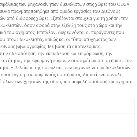
σφάλειας των μηχανοκίνητων δικυκλιστών στις χώρες του ΟΟΣΑ
έρευνα πραγματοποιήθηκε από ομάδα εργασίας του Διεθνούς
από διάφορες χώρες. Εξετάζονται στοιχεία για τη χρήση, την
ικυκλιστών, όσον αφορά στην εξέλιξή τους στο χώρο και την
ικά του οχήματος. Επιπλέον, διερευνόνται οι παράγοντες που
ύ στους δικυκλιστές, καθώς και οι τύποι ατυχήματος των
ιεθνούς βιβλιογραφίας. Με βάση τα αποτελέσματα,
την αδειοδότηση, την εκπαίδευση και επιμόρφωση, την
ης ταχύτητας, την εφαρμογή ευφυών συστημάτων στα οχήματα, την
τητα. Η βελτίωση της ασφάλειας των μηχανοκίνητων δικυκλιστών
ην προσέγγιση του ασφαλούς συστήματος. Απαιτεί ένα σύνολο
ά όλων των χρηστών της οδού, πιο ασφαλή υποδομή και οχήματα