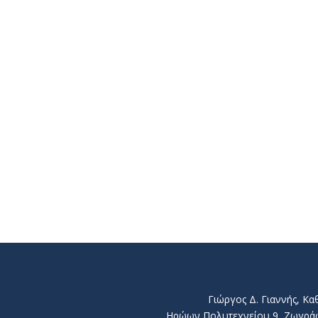
Γιώργος Δ. Γιαννής, Κ
Ηρώων Πολυτεχνείου 9, Ζωγράφου 