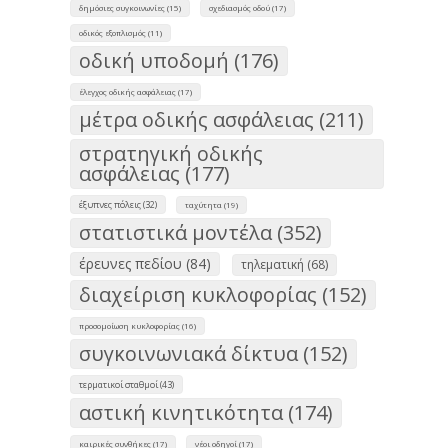
δημόσιες συγκοινωνίες (15)
σχεδιασμός οδού (17)
οδικός εξοπλισμός (11)
οδική υποδομή (176)
έλεγχος οδικής ασφάλειας (17)
μέτρα οδικής ασφάλειας (211)
στρατηγική οδικής
ασφάλειας (177)
έξυπνες πόλεις (32)
ταχύτητα (19)
στατιστικά μοντέλα (352)
έρευνες πεδίου (84)
τηλεματική (68)
διαχείριση κυκλοφορίας (152)
προσομοίωση κυκλοφορίας (16)
συγκοινωνιακά δίκτυα (152)
τερματικοί σταθμοί (43)
αστική κινητικότητα (174)
καιρικές συνθήκες (17)
νέοι οδηγοί (17)