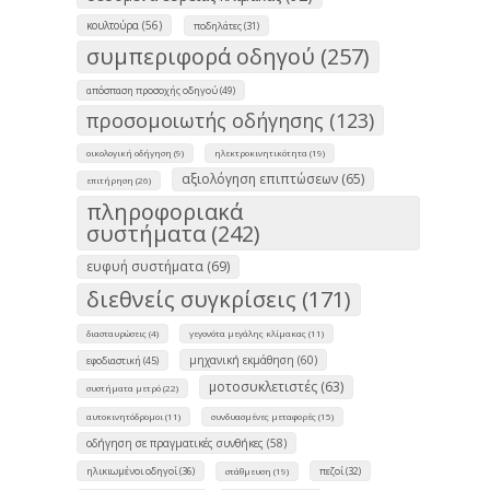
κουλτούρα (56)
ποδηλάτες (31)
συμπεριφορά οδηγού (257)
απόσπαση προσοχής οδηγού (49)
προσομοιωτής οδήγησης (123)
οικολογική οδήγηση (9)
ηλεκτροκινητικότητα (19)
αξιολόγηση επιπτώσεων (65)
επιτήρηση (26)
πληροφοριακά
συστήματα (242)
ευφυή συστήματα (69)
διεθνείς συγκρίσεις (171)
διασταυρώσεις (4)
γεγονότα μεγάλης κλίμακας (11)
μηχανική εκμάθηση (60)
εφοδιαστική (45)
μοτοσυκλετιστές (63)
συστήματα μετρό (22)
αυτοκινητόδρομοι (11)
συνδυασμένες μεταφορές (15)
οδήγηση σε πραγματικές συνθήκες (58)
ηλικιωμένοι οδηγοί (36)
πεζοί (32)
στάθμευση (19)