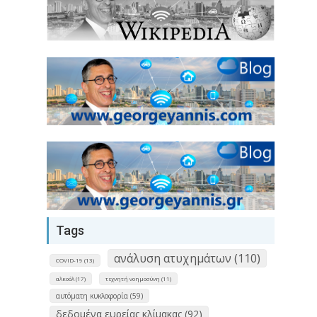
Tags
ανάλυση ατυχημάτων (110)
COVID-19 (13)
αλκοόλ (17)
τεχνητή νοημοσύνη (11)
αυτόματη κυκλοφορία (59)
δεδομένα ευρείας κλίμακας (92)