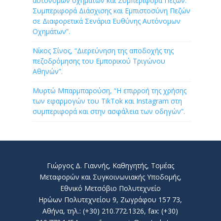
αυτόνομων οχημάτων και Συμπεριφορά Πεζών:
Συμπεριφορά Διάσχισης και Εμπιστοσύνη Πεζών
σε Διαφορετικά Σενάρια Ευθύνης Αυτόνομων
Οχημάτων”.
Νίκος Σίνος, “Διερεύνηση της αποδοχής της
πεζοδρόμησης του Εμπορικού Τριγώνου
Αθηνών”.
Μυρτώ Μπαρμπαρούση, “Η επιρροή της χρήσης
των εφαρμογών του TikTok και Instagram στη
συμπεριφορά και στην ασφάλεια των οδηγών”.
Γιώργος Δ. Γιαννής, Καθηγητής, Τομέας
Μεταφορών και Συγκοινωνιακής Υποδομής,
Εθνικό Μετσόβιο Πολυτεχνείο
Ηρώων Πολυτεχνείου 9, Ζωγράφου 157 73,
Αθήνα, τηλ.: (+30) 210.772.1326, fax: (+30)