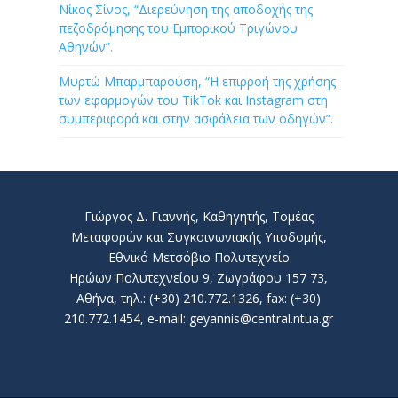
Νίκος Σίνος, “Διερεύνηση της αποδοχής της
πεζοδρόμησης του Εμπορικού Τριγώνου
Αθηνών”.
Μυρτώ Μπαρμπαρούση, “Η επιρροή της χρήσης
των εφαρμογών του TikTok και Instagram στη
συμπεριφορά και στην ασφάλεια των οδηγών”.
Γιώργος Δ. Γιαννής, Καθηγητής, Τομέας
Μεταφορών και Συγκοινωνιακής Υποδομής,
Εθνικό Μετσόβιο Πολυτεχνείο
Ηρώων Πολυτεχνείου 9, Ζωγράφου 157 73,
Αθήνα, τηλ.: (+30) 210.772.1326, fax: (+30)
210.772.1454, e-mail: geyannis@central.ntua.gr