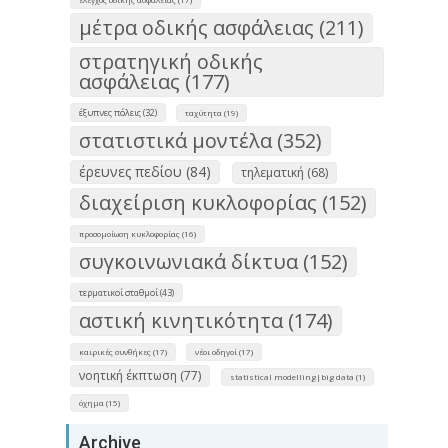
μέτρα οδικής ασφάλειας (211)
στρατηγική οδικής
ασφάλειας (177)
έξυπνες πόλεις (32)
ταχύτητα (19)
στατιστικά μοντέλα (352)
έρευνες πεδίου (84)
τηλεματική (68)
διαχείριση κυκλοφορίας (152)
προσομοίωση κυκλοφορίας (16)
συγκοινωνιακά δίκτυα (152)
τερματικοί σταθμοί (43)
αστική κινητικότητα (174)
καιρικές συνθήκες (17)
νέοι οδηγοί (17)
νοητική έκπτωση (77)
statistical modelling|big data (1)
όχημα (15)
Archive