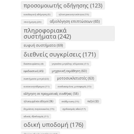
προσομοιωτής οδήγησης (123)
οικολογική οδήγηση (9)
ηλεκτροκινητικότητα (19)
αξιολόγηση επιπτώσεων (65)
επιτήρηση (26)
πληροφοριακά
συστήματα (242)
ευφυή συστήματα (69)
διεθνείς συγκρίσεις (171)
διασταυρώσεις (4)
γεγονότα μεγάλης κλίμακας (11)
μηχανική εκμάθηση (60)
εφοδιαστική (45)
μοτοσυκλετιστές (63)
συστήματα μετρό (22)
αυτοκινητόδρομοι (11)
συνδυασμένες μεταφορές (15)
οδήγηση σε πραγματικές συνθήκες (58)
ηλικιωμένοι οδηγοί (36)
πεζοί (32)
στάθμευση (19)
δημόσιες συγκοινωνίες (15)
σχεδιασμός οδού (17)
οδικός εξοπλισμός (11)
οδική υποδομή (176)
έλεγχος οδικής ασφάλειας (17)