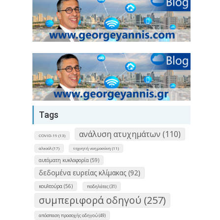
Tags
ανάλυση ατυχημάτων (110)
COVID-19 (13)
αλκοόλ (17)
τεχνητή νοημοσύνη (11)
αυτόματη κυκλοφορία (59)
δεδομένα ευρείας κλίμακας (92)
κουλτούρα (56)
ποδηλάτες (31)
συμπεριφορά οδηγού (257)
απόσπαση προσοχής οδηγού (49)