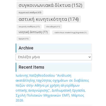
συγκοινωνιακά δίκτυα (152)
τερματικοί σταθμοί (43)
αστική κινητικότητα (174)
καιρικές συνθήκες (17)
νέοι οδηγοί (17)
νοητική έκπτωση (77)
statistical modelling|big data (1)
όχημα (15)
Archive
Archive
Recent Items
Ιωάννης Χατζηθεοδοσίου “Ανάλυση
ακατάλληλης ταχύτητας οχημάτων σε διαβάσεις
πεζών στην Αθήνα με χρήση αλγορίθμων
οπτικής αναγνώρισης”, Διπλωματική Εργασία,
Σχολή Πολιτικών Μηχανικών ΕΜΠ, Μάρτιος
2026.