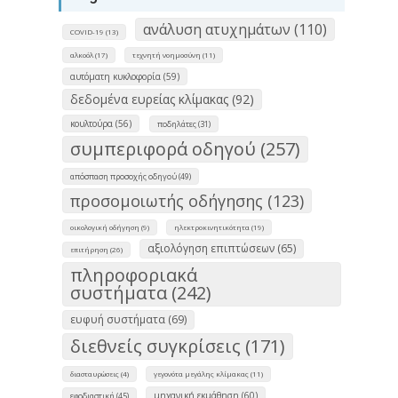
ανάλυση ατυχημάτων (110)
COVID-19 (13)
αλκοόλ (17)
τεχνητή νοημοσύνη (11)
αυτόματη κυκλοφορία (59)
δεδομένα ευρείας κλίμακας (92)
κουλτούρα (56)
ποδηλάτες (31)
συμπεριφορά οδηγού (257)
απόσπαση προσοχής οδηγού (49)
προσομοιωτής οδήγησης (123)
οικολογική οδήγηση (9)
ηλεκτροκινητικότητα (19)
αξιολόγηση επιπτώσεων (65)
επιτήρηση (26)
πληροφοριακά
συστήματα (242)
ευφυή συστήματα (69)
διεθνείς συγκρίσεις (171)
διασταυρώσεις (4)
γεγονότα μεγάλης κλίμακας (11)
μηχανική εκμάθηση (60)
εφοδιαστική (45)