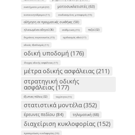
μοτοσυκλετιστές (63)
συστήματα μετρό (22)
αυτοκινητόδρομοι (11)
συνδυασμένες μεταφορές (15)
οδήγηση σε πραγματικές συνθήκες (58)
ηλικιωμένοι οδηγοί (36)
πεζοί (32)
στάθμευση (19)
δημόσιες συγκοινωνίες (15)
σχεδιασμός οδού (17)
οδικός εξοπλισμός (11)
οδική υποδομή (176)
έλεγχος οδικής ασφάλειας (17)
μέτρα οδικής ασφάλειας (211)
στρατηγική οδικής
ασφάλειας (177)
έξυπνες πόλεις (32)
ταχύτητα (19)
στατιστικά μοντέλα (352)
έρευνες πεδίου (84)
τηλεματική (68)
διαχείριση κυκλοφορίας (152)
προσομοίωση κυκλοφορίας (16)