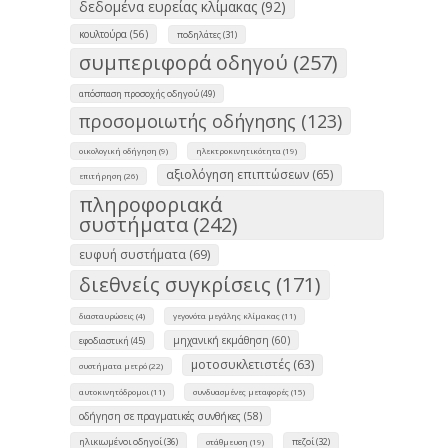
δεδομένα ευρείας κλίμακας (92)
κουλτούρα (56)
ποδηλάτες (31)
συμπεριφορά οδηγού (257)
απόσπαση προσοχής οδηγού (49)
προσομοιωτής οδήγησης (123)
οικολογική οδήγηση (9)
ηλεκτροκινητικότητα (19)
αξιολόγηση επιπτώσεων (65)
επιτήρηση (26)
πληροφοριακά
συστήματα (242)
ευφυή συστήματα (69)
διεθνείς συγκρίσεις (171)
διασταυρώσεις (4)
γεγονότα μεγάλης κλίμακας (11)
μηχανική εκμάθηση (60)
εφοδιαστική (45)
μοτοσυκλετιστές (63)
συστήματα μετρό (22)
αυτοκινητόδρομοι (11)
συνδυασμένες μεταφορές (15)
οδήγηση σε πραγματικές συνθήκες (58)
ηλικιωμένοι οδηγοί (36)
πεζοί (32)
στάθμευση (19)