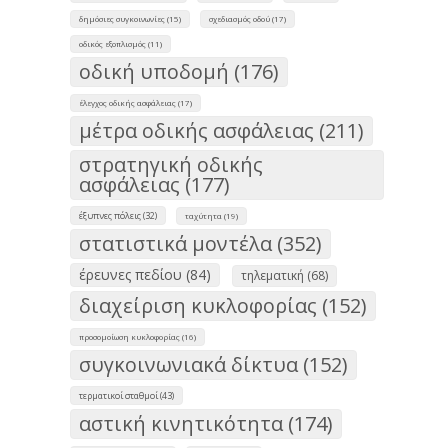
δημόσιες συγκοινωνίες (15)
σχεδιασμός οδού (17)
οδικός εξοπλισμός (11)
οδική υποδομή (176)
έλεγχος οδικής ασφάλειας (17)
μέτρα οδικής ασφάλειας (211)
στρατηγική οδικής
ασφάλειας (177)
έξυπνες πόλεις (32)
ταχύτητα (19)
στατιστικά μοντέλα (352)
έρευνες πεδίου (84)
τηλεματική (68)
διαχείριση κυκλοφορίας (152)
προσομοίωση κυκλοφορίας (16)
συγκοινωνιακά δίκτυα (152)
τερματικοί σταθμοί (43)
αστική κινητικότητα (174)