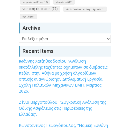
καιρικές συνθήκες (17)
νέοι οδηγοί (17)
νοητική έκπτωση (77)
statistical modelling|big data (1)
όχημα (15)
Archive
Archive
Recent Items
Ιωάννης Χατζηθεοδοσίου “Ανάλυση
ακατάλληλης ταχύτητας οχημάτων σε διαβάσεις
πεζών στην Αθήνα με χρήση αλγορίθμων
οπτικής αναγνώρισης”, Διπλωματική Εργασία,
Σχολή Πολιτικών Μηχανικών ΕΜΠ, Μάρτιος
2026.
Ζένια Βεργοπούλου, “Συγκριτική Ανάλυση της
Οδικής Ασφάλειας στις Περιφέρειες της
Ελλάδας”.
Κωνσταντίνος Γεωργόπουλος, “Νομική Ευθύνη