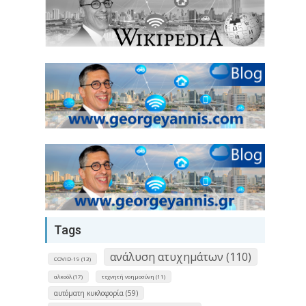
Tags
ανάλυση ατυχημάτων (110)
COVID-19 (13)
αλκοόλ (17)
τεχνητή νοημοσύνη (11)
αυτόματη κυκλοφορία (59)