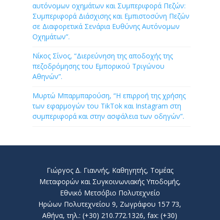
αυτόνομων οχημάτων και Συμπεριφορά Πεζών:
Συμπεριφορά Διάσχισης και Εμπιστοσύνη Πεζών
σε Διαφορετικά Σενάρια Ευθύνης Αυτόνομων
Οχημάτων”.
Νίκος Σίνος, “Διερεύνηση της αποδοχής της
πεζοδρόμησης του Εμπορικού Τριγώνου
Αθηνών”.
Μυρτώ Μπαρμπαρούση, “Η επιρροή της χρήσης
των εφαρμογών του TikTok και Instagram στη
συμπεριφορά και στην ασφάλεια των οδηγών”.
Γιώργος Δ. Γιαννής, Καθηγητής, Τομέας
Μεταφορών και Συγκοινωνιακής Υποδομής,
Εθνικό Μετσόβιο Πολυτεχνείο
Ηρώων Πολυτεχνείου 9, Ζωγράφου 157 73,
Αθήνα, τηλ.: (+30) 210.772.1326, fax: (+30)