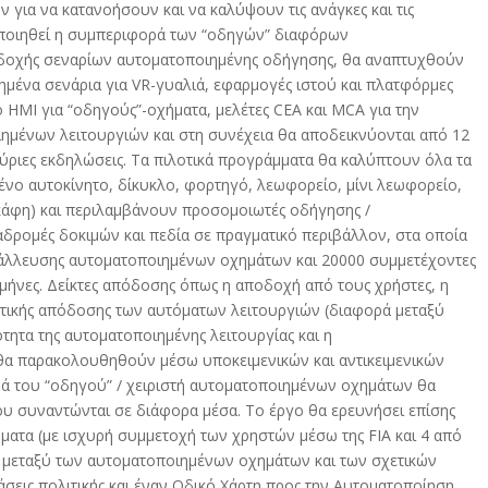
 για να κατανοήσουν και να καλύψουν τις ανάγκες και τις
ποποιηθεί η συμπεριφορά των “οδηγών” διαφόρων
δοχής σεναρίων αυτοματοποιημένης οδήγησης, θα αναπτυχθούν
ημένα σενάρια για VR-γυαλιά, εφαρμογές ιστού και πλατφόρμες
 HMI για “οδηγούς”-οχήματα, μελέτες CEA και MCA για την
ημένων λειτουργιών και στη συνέχεια θα αποδεικνύονται από 12
κύριες εκδηλώσεις. Τα πιλοτικά προγράμματα θα καλύπτουν όλα τα
νο αυτοκίνητο, δίκυκλο, φορτηγό, λεωφορείο, μίνι λεωφορείο,
κάφη) και περιλαμβάνουν προσομοιωτές οδήγησης /
δρομές δοκιμών και πεδία σε πραγματικό περιβάλλον, στα οποία
ετάλλευσης αυτοματοποιημένων οχημάτων και 20000 συμμετέχοντες
μήνες. Δείκτες απόδοσης όπως η αποδοχή από τους χρήστες, η
τικής απόδοσης των αυτόματων λειτουργιών (διαφορά μεταξύ
τητα της αυτοματοποιημένης λειτουργίας και η
 θα παρακολουθηθούν μέσω υποκειμενικών και αντικειμενικών
ά του “οδηγού” / χειριστή αυτοματοποιημένων οχημάτων θα
υ συναντώνται σε διάφορα μέσα. Το έργο θα ερευνήσει επίσης
τήματα (με ισχυρή συμμετοχή των χρηστών μέσω της FIA και 4 από
ση μεταξύ των αυτοματοποιημένων οχημάτων και των σχετικών
άσεις πολιτικής και έναν Οδικό Χάρτη προς την Αυτοματοποίηση