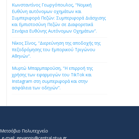
Κωνσταντίνος Γεωργόπουλος, “Νομική
Ευθύνη αυτόνομων οχημάτων και
Συμπεριφορά Πεζών: Συμπεριφορά Διάσχισης
και Εμπιστοσύνη Πεζών σε Διαφορετικά
Σενάρια Ευθύνης Αυτόνομων Οχημάτων”.
Νίκος Σίνος, “Διερεύνηση της αποδοχής της
πεζοδρόμησης του Εμπορικού Τριγώνου
Αθηνών”.
Μυρτώ Μπαρμπαρούση, “Η επιρροή της
χρήσης των εφαρμογών του TikTok και
Instagram στη συμπεριφορά και στην
ασφάλεια των οδηγών”.
ό Μετσόβιο Πολυτεχνείο
e-mail: geyannis@central.ntua.gr