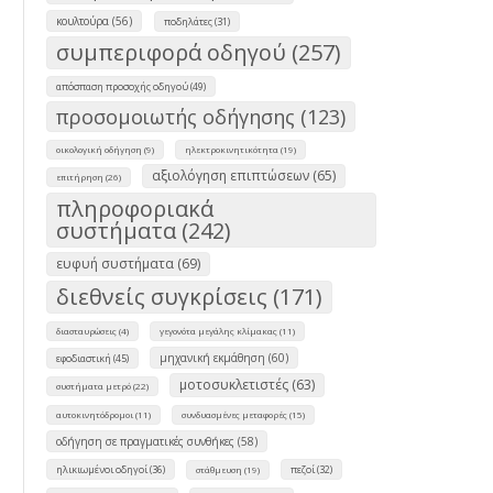
κουλτούρα (56)
ποδηλάτες (31)
συμπεριφορά οδηγού (257)
απόσπαση προσοχής οδηγού (49)
προσομοιωτής οδήγησης (123)
οικολογική οδήγηση (9)
ηλεκτροκινητικότητα (19)
αξιολόγηση επιπτώσεων (65)
επιτήρηση (26)
πληροφοριακά
συστήματα (242)
ευφυή συστήματα (69)
διεθνείς συγκρίσεις (171)
διασταυρώσεις (4)
γεγονότα μεγάλης κλίμακας (11)
μηχανική εκμάθηση (60)
εφοδιαστική (45)
μοτοσυκλετιστές (63)
συστήματα μετρό (22)
αυτοκινητόδρομοι (11)
συνδυασμένες μεταφορές (15)
οδήγηση σε πραγματικές συνθήκες (58)
ηλικιωμένοι οδηγοί (36)
πεζοί (32)
στάθμευση (19)