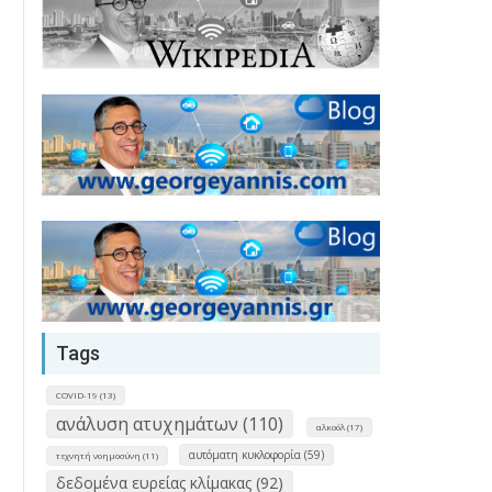
Tags
COVID-19 (13)
ανάλυση ατυχημάτων (110)
αλκοόλ (17)
αυτόματη κυκλοφορία (59)
τεχνητή νοημοσύνη (11)
δεδομένα ευρείας κλίμακας (92)