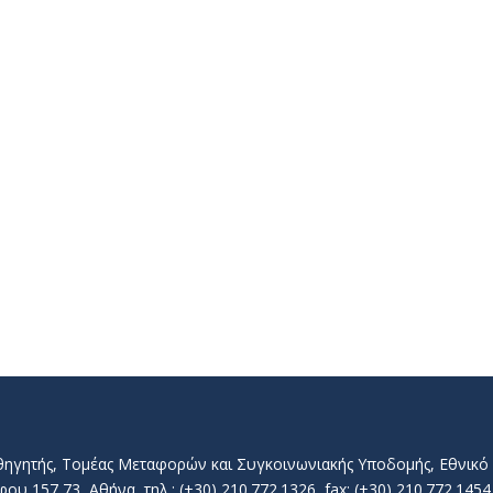
αθηγητής, Τομέας Μεταφορών και Συγκοινωνιακής Υποδομής, Εθνικ
157 73, Αθήνα, τηλ.: (+30) 210.772.1326, fax: (+30) 210.772.1454, 