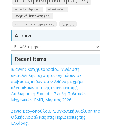
αστική κινητικότητα (174)
καιρικές συνθήκες (17)
νέοι οδηγοί (17)
νοητική έκπτωση (77)
statistical modelling|big data (1)
όχημα (15)
Archive
Archive
Recent Items
Ιωάννης Χατζηθεοδοσίου “Ανάλυση
ακατάλληλης ταχύτητας οχημάτων σε
διαβάσεις πεζών στην Αθήνα με χρήση
αλγορίθμων οπτικής αναγνώρισης”,
Διπλωματική Εργασία, Σχολή Πολιτικών
Μηχανικών ΕΜΠ, Μάρτιος 2026.
Ζένια Βεργοπούλου, “Συγκριτική Ανάλυση της
Οδικής Ασφάλειας στις Περιφέρειες της
Ελλάδας”.