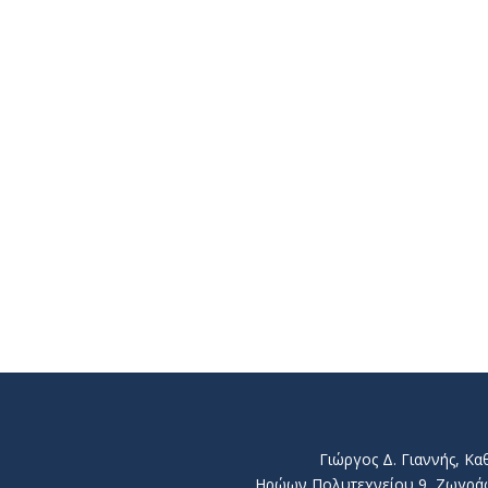
Γιώργος Δ. Γιαννής, Κ
Ηρώων Πολυτεχνείου 9, Ζωγράφου 