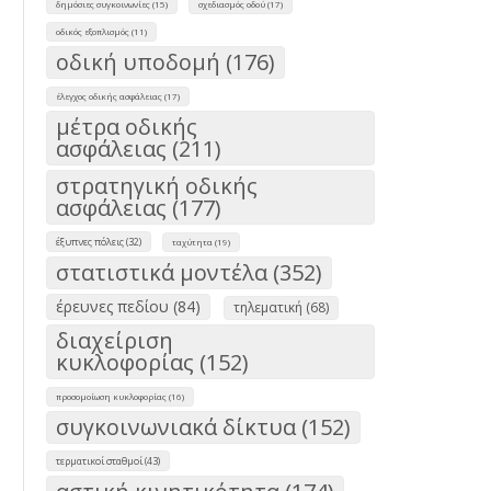
δημόσιες συγκοινωνίες (15)
σχεδιασμός οδού (17)
οδικός εξοπλισμός (11)
οδική υποδομή (176)
έλεγχος οδικής ασφάλειας (17)
μέτρα οδικής
ασφάλειας (211)
στρατηγική οδικής
ασφάλειας (177)
έξυπνες πόλεις (32)
ταχύτητα (19)
στατιστικά μοντέλα (352)
έρευνες πεδίου (84)
τηλεματική (68)
διαχείριση
κυκλοφορίας (152)
προσομοίωση κυκλοφορίας (16)
συγκοινωνιακά δίκτυα (152)
τερματικοί σταθμοί (43)