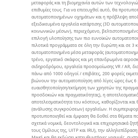
μεταφοράς και τη βιομηχανία αυτών των τεχνολογιών
επιθυμίες τους. Για να επιτευχθεί αυτό, θα προτυ
αυτοματοποιημένων οχημάτων και η πρόβλεψη απο
εξειδικευμένα εργαλεία κατάρτισης (3D αυτοματοποι
κοινωνικών μέσων), περιεχόμενο, βελτιστοποιημένο
επιλογή υλοποίησης των πιο ευνοϊκών αυτοματοποι
πιλοτικά προγράμματα σε όλη την Ευρώπη και σε 3 
αυτοματοποιημένα μέσα μεταφοράς (αυτοματοποιημέ
τρένο, εργατικό σκάφος και μη επανδρωμένα αεροσ
σιδηροδρόμου, εργαλεία προσομοίωσης VR / AR, δια
πάνω από 1000 οδηγοί / επιβάτες, 200 φορείς εκμ
βιώνουν την αυτοματοποίηση από λίγες ώρες έως 6 
ευαισθητοποίηση/εκτίμηση των χρηστών της πραγμα
προσδοκιών και πραγματικότητας), η αποτελεσματικό
αποτελεσματικότητα του κόστους, καθορίζονται και
(ανάλυσης συγκρούσεων) εργαλείων. Η συμπεριφορ
προτυποποιηθεί και έμφαση θα δοθεί στα θέματα πο
σχετικά νομικά, δεοντολογικά και επιχειρησιακά ζη
τους Ομίλους της, UITP και IRU), την αλληλεπίδρα
MaaS και θα εκδώσει κατευθυντήριες γραμμές, συστ