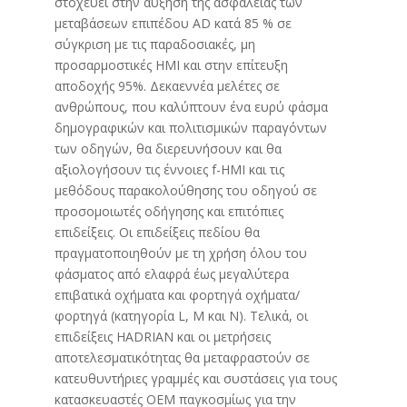
στοχεύει στην αύξηση της ασφάλειας των
μεταβάσεων επιπέδου AD κατά 85 % σε
σύγκριση με τις παραδοσιακές, μη
προσαρμοστικές HMI και στην επίτευξη
αποδοχής 95%. Δεκαεννέα μελέτες σε
ανθρώπους, που καλύπτουν ένα ευρύ φάσμα
δημογραφικών και πολιτισμικών παραγόντων
των οδηγών, θα διερευνήσουν και θα
αξιολογήσουν τις έννοιες f-HMI και τις
μεθόδους παρακολούθησης του οδηγού σε
προσομοιωτές οδήγησης και επιτόπιες
επιδείξεις. Οι επιδείξεις πεδίου θα
πραγματοποιηθούν με τη χρήση όλου του
φάσματος από ελαφρά έως μεγαλύτερα
επιβατικά οχήματα και φορτηγά οχήματα/
φορτηγά (κατηγορία L, M και N). Τελικά, οι
επιδείξεις HADRIAN και οι μετρήσεις
αποτελεσματικότητας θα μεταφραστούν σε
κατευθυντήριες γραμμές και συστάσεις για τους
κατασκευαστές ΟΕΜ παγκοσμίως για την