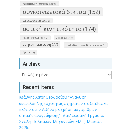
προσομοίωση κυκλοφορίας (16)
συγκοινωνιακά δίκτυα (152)
τερματικοί σταθμοί (43)
αστική κινητικότητα (174)
καιρικές συνθήκες (17)
νέοι οδηγοί (17)
νοητική έκπτωση (77)
statistical modelling|big data (1)
όχημα (15)
Archive
Archive
Recent Items
Ιωάννης Χατζηθεοδοσίου “Ανάλυση
ακατάλληλης ταχύτητας οχημάτων σε διαβάσεις
πεζών στην Αθήνα με χρήση αλγορίθμων
οπτικής αναγνώρισης”, Διπλωματική Εργασία,
Σχολή Πολιτικών Μηχανικών ΕΜΠ, Μάρτιος
2026.