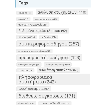
Tags
ανάλυση ατυχημάτων (110)
COVID-19 (13)
αλκοόλ (17)
τεχνητή νοημοσύνη (11)
αυτόματη κυκλοφορία (59)
δεδομένα ευρείας κλίμακας (92)
κουλτούρα (56)
ποδηλάτες (31)
συμπεριφορά οδηγού (257)
απόσπαση προσοχής οδηγού (49)
προσομοιωτής οδήγησης (123)
οικολογική οδήγηση (9)
ηλεκτροκινητικότητα (19)
αξιολόγηση επιπτώσεων (65)
επιτήρηση (26)
πληροφοριακά
συστήματα (242)
ευφυή συστήματα (69)
διεθνείς συγκρίσεις (171)
διασταυρώσεις (4)
γεγονότα μεγάλης κλίμακας (11)