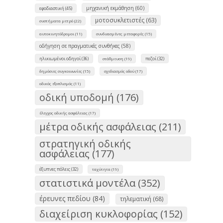
μηχανική εκμάθηση (60)
εφοδιαστική (45)
μοτοσυκλετιστές (63)
συστήματα μετρό (22)
αυτοκινητόδρομοι (11)
συνδυασμένες μεταφορές (15)
οδήγηση σε πραγματικές συνθήκες (58)
ηλικιωμένοι οδηγοί (36)
πεζοί (32)
στάθμευση (19)
δημόσιες συγκοινωνίες (15)
σχεδιασμός οδού (17)
οδικός εξοπλισμός (11)
οδική υποδομή (176)
έλεγχος οδικής ασφάλειας (17)
μέτρα οδικής ασφάλειας (211)
στρατηγική οδικής
ασφάλειας (177)
έξυπνες πόλεις (32)
ταχύτητα (19)
στατιστικά μοντέλα (352)
έρευνες πεδίου (84)
τηλεματική (68)
διαχείριση κυκλοφορίας (152)