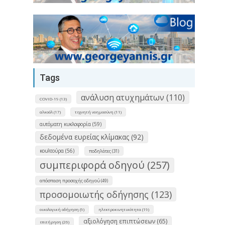
Tags
ανάλυση ατυχημάτων (110)
COVID-19 (13)
αλκοόλ (17)
τεχνητή νοημοσύνη (11)
αυτόματη κυκλοφορία (59)
δεδομένα ευρείας κλίμακας (92)
κουλτούρα (56)
ποδηλάτες (31)
συμπεριφορά οδηγού (257)
απόσπαση προσοχής οδηγού (49)
προσομοιωτής οδήγησης (123)
οικολογική οδήγηση (9)
ηλεκτροκινητικότητα (19)
αξιολόγηση επιπτώσεων (65)
επιτήρηση (26)