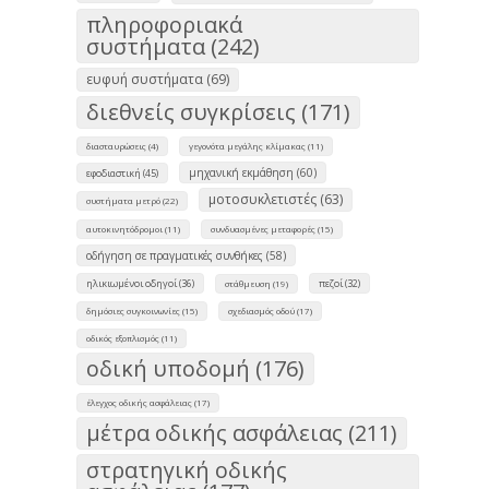
πληροφοριακά
συστήματα (242)
ευφυή συστήματα (69)
διεθνείς συγκρίσεις (171)
διασταυρώσεις (4)
γεγονότα μεγάλης κλίμακας (11)
μηχανική εκμάθηση (60)
εφοδιαστική (45)
μοτοσυκλετιστές (63)
συστήματα μετρό (22)
αυτοκινητόδρομοι (11)
συνδυασμένες μεταφορές (15)
οδήγηση σε πραγματικές συνθήκες (58)
ηλικιωμένοι οδηγοί (36)
πεζοί (32)
στάθμευση (19)
δημόσιες συγκοινωνίες (15)
σχεδιασμός οδού (17)
οδικός εξοπλισμός (11)
οδική υποδομή (176)
έλεγχος οδικής ασφάλειας (17)
μέτρα οδικής ασφάλειας (211)
στρατηγική οδικής