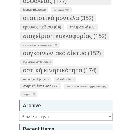
ασφάλειας (177)
έξυπνες πόλεις (32)
ταχύτητα (19)
στατιστικά μοντέλα (352)
έρευνες πεδίου (84)
τηλεματική (68)
διαχείριση κυκλοφορίας (152)
προσομοίωση κυκλοφορίας (16)
συγκοινωνιακά δίκτυα (152)
τερματικοί σταθμοί (43)
αστική κινητικότητα (174)
καιρικές συνθήκες (17)
νέοι οδηγοί (17)
νοητική έκπτωση (77)
statistical modelling|big data (1)
όχημα (15)
Archive
Archive
Recent Items