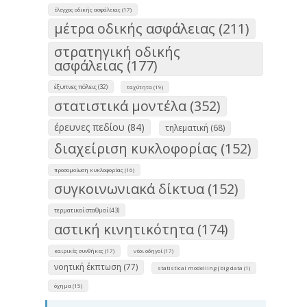
έλεγχος οδικής ασφάλειας (17)
μέτρα οδικής ασφάλειας (211)
στρατηγική οδικής
ασφάλειας (177)
έξυπνες πόλεις (32)
ταχύτητα (19)
στατιστικά μοντέλα (352)
έρευνες πεδίου (84)
τηλεματική (68)
διαχείριση κυκλοφορίας (152)
προσομοίωση κυκλοφορίας (16)
συγκοινωνιακά δίκτυα (152)
τερματικοί σταθμοί (43)
αστική κινητικότητα (174)
καιρικές συνθήκες (17)
νέοι οδηγοί (17)
νοητική έκπτωση (77)
statistical modelling|big data (1)
όχημα (15)