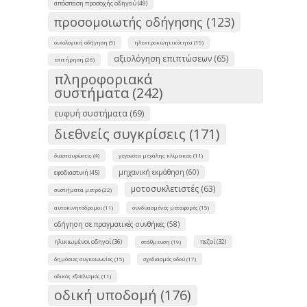
απόσπαση προσοχής οδηγού (49)
προσομοιωτής οδήγησης (123)
οικολογική οδήγηση (9)
ηλεκτροκινητικότητα (19)
αξιολόγηση επιπτώσεων (65)
επιτήρηση (26)
πληροφοριακά
συστήματα (242)
ευφυή συστήματα (69)
διεθνείς συγκρίσεις (171)
διασταυρώσεις (4)
γεγονότα μεγάλης κλίμακας (11)
μηχανική εκμάθηση (60)
εφοδιαστική (45)
μοτοσυκλετιστές (63)
συστήματα μετρό (22)
αυτοκινητόδρομοι (11)
συνδυασμένες μεταφορές (15)
οδήγηση σε πραγματικές συνθήκες (58)
ηλικιωμένοι οδηγοί (36)
πεζοί (32)
στάθμευση (19)
δημόσιες συγκοινωνίες (15)
σχεδιασμός οδού (17)
οδικός εξοπλισμός (11)
οδική υποδομή (176)