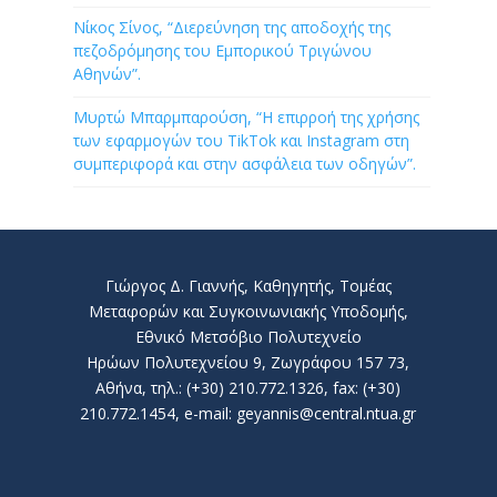
Νίκος Σίνος, “Διερεύνηση της αποδοχής της
πεζοδρόμησης του Εμπορικού Τριγώνου
Αθηνών”.
Μυρτώ Μπαρμπαρούση, “Η επιρροή της χρήσης
των εφαρμογών του TikTok και Instagram στη
συμπεριφορά και στην ασφάλεια των οδηγών”.
Γιώργος Δ. Γιαννής, Καθηγητής, Τομέας
Μεταφορών και Συγκοινωνιακής Υποδομής,
Εθνικό Μετσόβιο Πολυτεχνείο
Ηρώων Πολυτεχνείου 9, Ζωγράφου 157 73,
Αθήνα, τηλ.: (+30) 210.772.1326, fax: (+30)
210.772.1454, e-mail: geyannis@central.ntua.gr