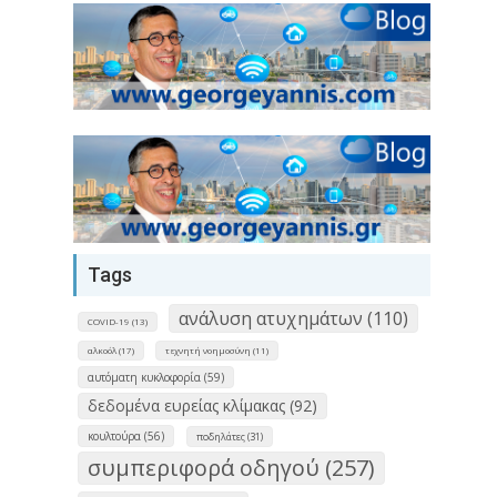
Tags
ανάλυση ατυχημάτων (110)
COVID-19 (13)
αλκοόλ (17)
τεχνητή νοημοσύνη (11)
αυτόματη κυκλοφορία (59)
δεδομένα ευρείας κλίμακας (92)
κουλτούρα (56)
ποδηλάτες (31)
συμπεριφορά οδηγού (257)