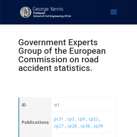
Government Experts
Group of the European
Commission on road
accident statistics.
ID
si1
pc31
,
cp3
,
cp9
,
cp22
,
Publications
cp27
,
cp28
,
cp38
,
cp39