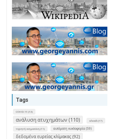
Tags
COVID-19 (13)
ανάλυση ατυχημάτων (110)
αλκοόλ (17)
αυτόματη κυκλοφορία (59)
τεχνητή νοημοσύνη (11)
δεδομένα ευρείας κλίμακας (92)