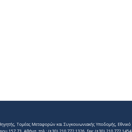
αθηγητής, Τομέας Μεταφορών και Συγκοινωνιακής Υποδομής, Εθνικ
157 73, Αθήνα, τηλ.: (+30) 210.772.1326, fax: (+30) 210.772.1454, 