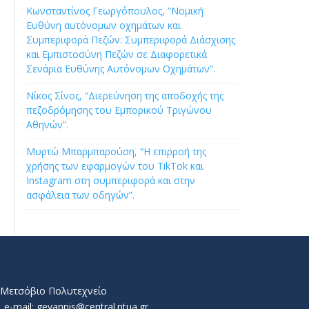
Κωνσταντίνος Γεωργόπουλος, “Νομική
Ευθύνη αυτόνομων οχημάτων και
Συμπεριφορά Πεζών: Συμπεριφορά Διάσχισης
και Εμπιστοσύνη Πεζών σε Διαφορετικά
Σενάρια Ευθύνης Αυτόνομων Οχημάτων”.
Νίκος Σίνος, “Διερεύνηση της αποδοχής της
πεζοδρόμησης του Εμπορικού Τριγώνου
Αθηνών”.
Μυρτώ Μπαρμπαρούση, “Η επιρροή της
χρήσης των εφαρμογών του TikTok και
Instagram στη συμπεριφορά και στην
ασφάλεια των οδηγών”.
ό Μετσόβιο Πολυτεχνείο
e-mail: geyannis@central.ntua.gr