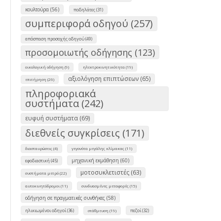
κουλτούρα (56)
ποδηλάτες (31)
συμπεριφορά οδηγού (257)
απόσπαση προσοχής οδηγού (49)
προσομοιωτής οδήγησης (123)
οικολογική οδήγηση (9)
ηλεκτροκινητικότητα (19)
αξιολόγηση επιπτώσεων (65)
επιτήρηση (26)
πληροφοριακά
συστήματα (242)
ευφυή συστήματα (69)
διεθνείς συγκρίσεις (171)
διασταυρώσεις (4)
γεγονότα μεγάλης κλίμακας (11)
μηχανική εκμάθηση (60)
εφοδιαστική (45)
μοτοσυκλετιστές (63)
συστήματα μετρό (22)
αυτοκινητόδρομοι (11)
συνδυασμένες μεταφορές (15)
οδήγηση σε πραγματικές συνθήκες (58)
ηλικιωμένοι οδηγοί (36)
πεζοί (32)
στάθμευση (19)