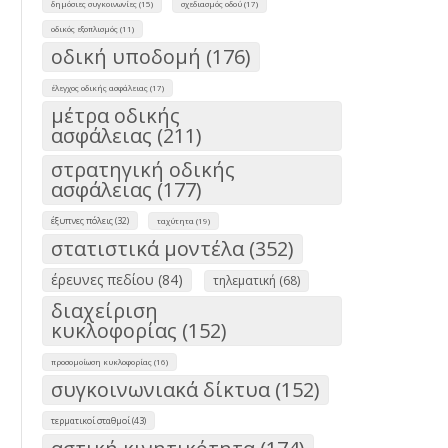
δημόσιες συγκοινωνίες (15)
σχεδιασμός οδού (17)
οδικός εξοπλισμός (11)
οδική υποδομή (176)
έλεγχος οδικής ασφάλειας (17)
μέτρα οδικής
ασφάλειας (211)
στρατηγική οδικής
ασφάλειας (177)
έξυπνες πόλεις (32)
ταχύτητα (19)
στατιστικά μοντέλα (352)
έρευνες πεδίου (84)
τηλεματική (68)
διαχείριση
κυκλοφορίας (152)
προσομοίωση κυκλοφορίας (16)
συγκοινωνιακά δίκτυα (152)
τερματικοί σταθμοί (43)