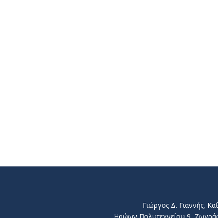
Γιώργος Δ. Γιαννής, Κ
Ηρώων Πολυτεχνείου 9, Ζωγράφου 