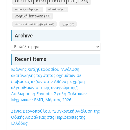
αστική κινητικότητα (174)
καιρικές συνθήκες (17)
νέοι οδηγοί (17)
νοητική έκπτωση (77)
statistical modelling|big data (1)
όχημα (15)
Archive
Archive
Recent Items
Ιωάννης Χατζηθεοδοσίου “Ανάλυση
ακατάλληλης ταχύτητας οχημάτων σε
διαβάσεις πεζών στην Αθήνα με χρήση
αλγορίθμων οπτικής αναγνώρισης”,
Διπλωματική Εργασία, Σχολή Πολιτικών
Μηχανικών ΕΜΠ, Μάρτιος 2026.
Ζένια Βεργοπούλου, “Συγκριτική Ανάλυση της
Οδικής Ασφάλειας στις Περιφέρειες της
Ελλάδας”.