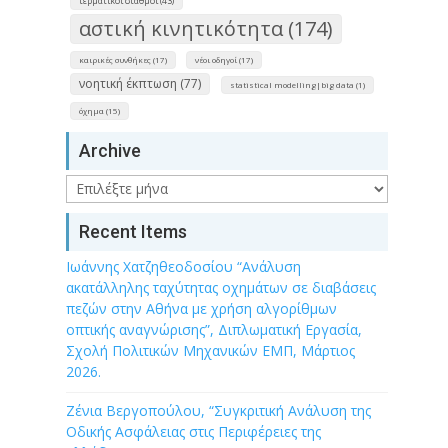
τερματικοί σταθμοί (43)
αστική κινητικότητα (174)
καιρικές συνθήκες (17)
νέοι οδηγοί (17)
νοητική έκπτωση (77)
statistical modelling|big data (1)
όχημα (15)
Archive
Archive
Recent Items
Ιωάννης Χατζηθεοδοσίου “Ανάλυση
ακατάλληλης ταχύτητας οχημάτων σε διαβάσεις
πεζών στην Αθήνα με χρήση αλγορίθμων
οπτικής αναγνώρισης”, Διπλωματική Εργασία,
Σχολή Πολιτικών Μηχανικών ΕΜΠ, Μάρτιος
2026.
Ζένια Βεργοπούλου, “Συγκριτική Ανάλυση της
Οδικής Ασφάλειας στις Περιφέρειες της