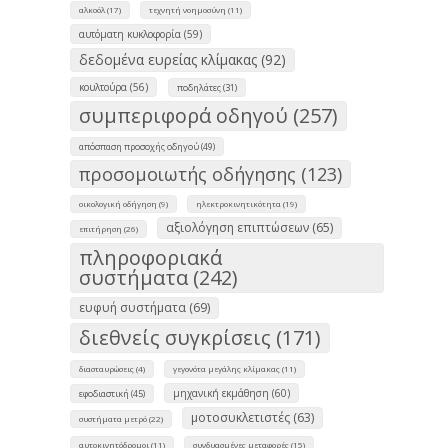
αλκοόλ (17)
τεχνητή νοημοσύνη (11)
αυτόματη κυκλοφορία (59)
δεδομένα ευρείας κλίμακας (92)
κουλτούρα (56)
ποδηλάτες (31)
συμπεριφορά οδηγού (257)
απόσπαση προσοχής οδηγού (49)
προσομοιωτής οδήγησης (123)
οικολογική οδήγηση (9)
ηλεκτροκινητικότητα (19)
αξιολόγηση επιπτώσεων (65)
επιτήρηση (26)
πληροφοριακά
συστήματα (242)
ευφυή συστήματα (69)
διεθνείς συγκρίσεις (171)
διασταυρώσεις (4)
γεγονότα μεγάλης κλίμακας (11)
μηχανική εκμάθηση (60)
εφοδιαστική (45)
μοτοσυκλετιστές (63)
συστήματα μετρό (22)
αυτοκινητόδρομοι (11)
συνδυασμένες μεταφορές (15)