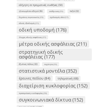
οδήγηση σε πραγματικές συνθήκες (58)
ηλικιωμένοι οδηγοί (36)
πεζοί (32)
στάθμευση (19)
δημόσιες συγκοινωνίες (15)
σχεδιασμός οδού (17)
οδικός εξοπλισμός (11)
οδική υποδομή (176)
έλεγχος οδικής ασφάλειας (17)
μέτρα οδικής ασφάλειας (211)
στρατηγική οδικής
ασφάλειας (177)
έξυπνες πόλεις (32)
ταχύτητα (19)
στατιστικά μοντέλα (352)
έρευνες πεδίου (84)
τηλεματική (68)
διαχείριση κυκλοφορίας (152)
προσομοίωση κυκλοφορίας (16)
συγκοινωνιακά δίκτυα (152)