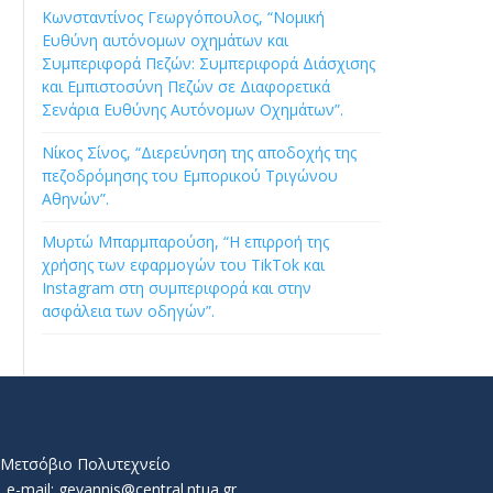
Κωνσταντίνος Γεωργόπουλος, “Νομική
Ευθύνη αυτόνομων οχημάτων και
Συμπεριφορά Πεζών: Συμπεριφορά Διάσχισης
και Εμπιστοσύνη Πεζών σε Διαφορετικά
Σενάρια Ευθύνης Αυτόνομων Οχημάτων”.
Νίκος Σίνος, “Διερεύνηση της αποδοχής της
πεζοδρόμησης του Εμπορικού Τριγώνου
Αθηνών”.
Μυρτώ Μπαρμπαρούση, “Η επιρροή της
χρήσης των εφαρμογών του TikTok και
Instagram στη συμπεριφορά και στην
ασφάλεια των οδηγών”.
ό Μετσόβιο Πολυτεχνείο
e-mail: geyannis@central.ntua.gr