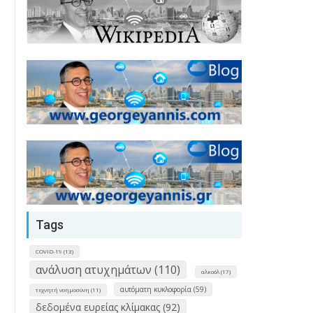
Tags
COVID-19 (13)
ανάλυση ατυχημάτων (110)
αλκοόλ (17)
αυτόματη κυκλοφορία (59)
τεχνητή νοημοσύνη (11)
δεδομένα ευρείας κλίμακας (92)