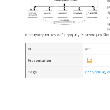
κ
μ
ε
υ
ε
κ
στρατηγικής και την απόκτηση μεγαλυτέρου μεριδί
ID
pc7
Presentation
Tags
εφοδιαστική
,
σ