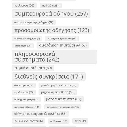
κουλτούρα (56)
ποδηλάτες (31)
συμπεριφορά οδηγού (257)
απόσπαση προσοχής οδηγού (49)
προσομοιωτής οδήγησης (123)
οικολογική οδήγηση (9)
ηλεκτροκινητικότητα (19)
αξιολόγηση επιπτώσεων (65)
επιτήρηση (26)
πληροφοριακά
συστήματα (242)
ευφυή συστήματα (69)
διεθνείς συγκρίσεις (171)
διασταυρώσεις (4)
γεγονότα μεγάλης κλίμακας (11)
μηχανική εκμάθηση (60)
εφοδιαστική (45)
μοτοσυκλετιστές (63)
συστήματα μετρό (22)
αυτοκινητόδρομοι (11)
συνδυασμένες μεταφορές (15)
οδήγηση σε πραγματικές συνθήκες (58)
ηλικιωμένοι οδηγοί (36)
πεζοί (32)
στάθμευση (19)