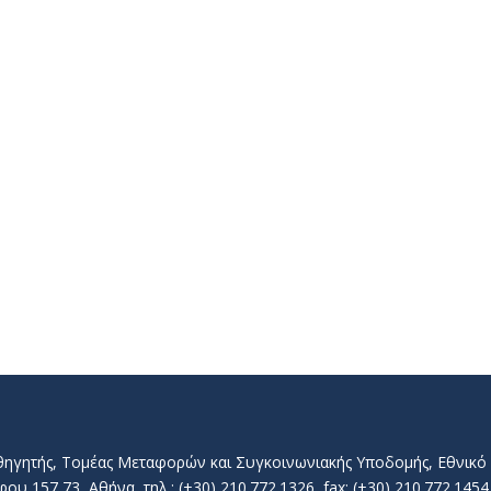
αθηγητής, Τομέας Μεταφορών και Συγκοινωνιακής Υποδομής, Εθνικ
157 73, Αθήνα, τηλ.: (+30) 210.772.1326, fax: (+30) 210.772.1454, 