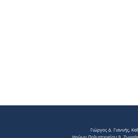
Γιώργος Δ. Γιαννής, Κ
Ηρώων Πολυτεχνείου 9, Ζωγράφου 