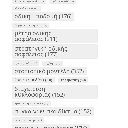
δημόσιες συγκοινωνίες (15)
σχεδιασμός οδού (17)
οδικός εξοπλισμός (11)
οδική υποδομή (176)
έλεγχος οδικής ασφάλειας (17)
μέτρα οδικής
ασφάλειας (211)
στρατηγική οδικής
ασφάλειας (177)
έξυπνες πόλεις (32)
ταχύτητα (19)
στατιστικά μοντέλα (352)
έρευνες πεδίου (84)
τηλεματική (68)
διαχείριση
κυκλοφορίας (152)
προσομοίωση κυκλοφορίας (16)
συγκοινωνιακά δίκτυα (152)
τερματικοί σταθμοί (43)