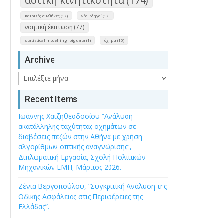
αστική κινητικότητα (174)
καιρικές συνθήκες (17)
νέοι οδηγοί (17)
νοητική έκπτωση (77)
statistical modelling|big data (1)
όχημα (15)
Archive
Archive
Recent Items
Ιωάννης Χατζηθεοδοσίου “Ανάλυση
ακατάλληλης ταχύτητας οχημάτων σε
διαβάσεις πεζών στην Αθήνα με χρήση
αλγορίθμων οπτικής αναγνώρισης”,
Διπλωματική Εργασία, Σχολή Πολιτικών
Μηχανικών ΕΜΠ, Μάρτιος 2026.
Ζένια Βεργοπούλου, “Συγκριτική Ανάλυση της
Οδικής Ασφάλειας στις Περιφέρειες της
Ελλάδας”.