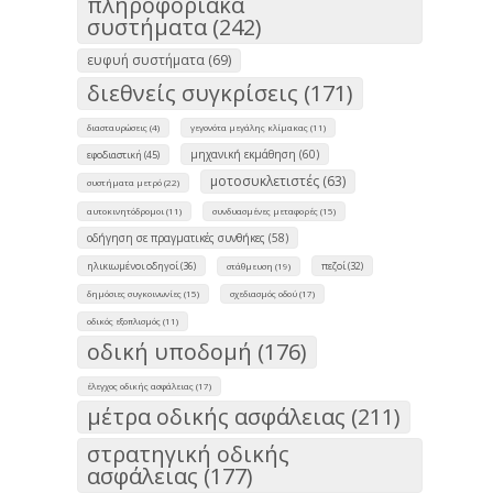
πληροφοριακά
συστήματα (242)
ευφυή συστήματα (69)
διεθνείς συγκρίσεις (171)
διασταυρώσεις (4)
γεγονότα μεγάλης κλίμακας (11)
μηχανική εκμάθηση (60)
εφοδιαστική (45)
μοτοσυκλετιστές (63)
συστήματα μετρό (22)
αυτοκινητόδρομοι (11)
συνδυασμένες μεταφορές (15)
οδήγηση σε πραγματικές συνθήκες (58)
ηλικιωμένοι οδηγοί (36)
πεζοί (32)
στάθμευση (19)
δημόσιες συγκοινωνίες (15)
σχεδιασμός οδού (17)
οδικός εξοπλισμός (11)
οδική υποδομή (176)
έλεγχος οδικής ασφάλειας (17)
μέτρα οδικής ασφάλειας (211)
στρατηγική οδικής
ασφάλειας (177)