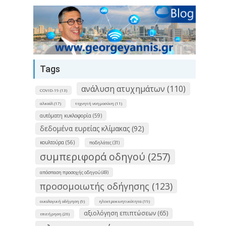
Tags
ανάλυση ατυχημάτων (110)
COVID-19 (13)
αλκοόλ (17)
τεχνητή νοημοσύνη (11)
αυτόματη κυκλοφορία (59)
δεδομένα ευρείας κλίμακας (92)
κουλτούρα (56)
ποδηλάτες (31)
συμπεριφορά οδηγού (257)
απόσπαση προσοχής οδηγού (49)
προσομοιωτής οδήγησης (123)
οικολογική οδήγηση (9)
ηλεκτροκινητικότητα (19)
αξιολόγηση επιπτώσεων (65)
επιτήρηση (26)