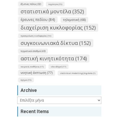
έξυπνες πόλεις (32)
ταχύτητα (19)
στατιστικά μοντέλα (352)
έρευνες πεδίου (84)
τηλεματική (68)
διαχείριση κυκλοφορίας (152)
προσομοίωση κυκλοφορίας (16)
συγκοινωνιακά δίκτυα (152)
τερματικοί σταθμοί (43)
αστική κινητικότητα (174)
καιρικές συνθήκες (17)
νέοι οδηγοί (17)
νοητική έκπτωση (77)
statistical modelling|big data (1)
όχημα (15)
Archive
Archive
Recent Items