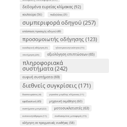
δεδομένα ευρείας κλίμακας (92)
κουλτούρα (56)
ποδηλάτες (31)
συμπεριφορά οδηγού (257)
απόσπαση προσοχής οδηγού (49)
προσομοιωτής οδήγησης (123)
οικολογική οδήγηση (9)
ηλεκτροκινητικότητα (19)
αξιολόγηση επιπτώσεων (65)
επιτήρηση (26)
πληροφοριακά
συστήματα (242)
ευφυή συστήματα (69)
διεθνείς συγκρίσεις (171)
διασταυρώσεις (4)
γεγονότα μεγάλης κλίμακας (11)
μηχανική εκμάθηση (60)
εφοδιαστική (45)
μοτοσυκλετιστές (63)
συστήματα μετρό (22)
αυτοκινητόδρομοι (11)
συνδυασμένες μεταφορές (15)
οδήγηση σε πραγματικές συνθήκες (58)