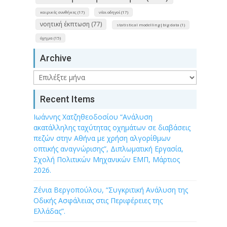
καιρικές συνθήκες (17)
νέοι οδηγοί (17)
νοητική έκπτωση (77)
statistical modelling|big data (1)
όχημα (15)
Archive
Archive
Recent Items
Ιωάννης Χατζηθεοδοσίου “Ανάλυση
ακατάλληλης ταχύτητας οχημάτων σε διαβάσεις
πεζών στην Αθήνα με χρήση αλγορίθμων
οπτικής αναγνώρισης”, Διπλωματική Εργασία,
Σχολή Πολιτικών Μηχανικών ΕΜΠ, Μάρτιος
2026.
Ζένια Βεργοπούλου, “Συγκριτική Ανάλυση της
Οδικής Ασφάλειας στις Περιφέρειες της
Ελλάδας”.