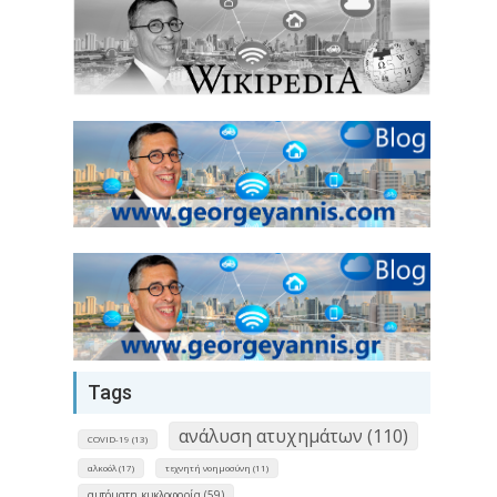
Tags
ανάλυση ατυχημάτων (110)
COVID-19 (13)
αλκοόλ (17)
τεχνητή νοημοσύνη (11)
αυτόματη κυκλοφορία (59)