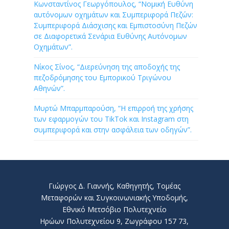
Κωνσταντίνος Γεωργόπουλος, “Νομική Ευθύνη
αυτόνομων οχημάτων και Συμπεριφορά Πεζών:
Συμπεριφορά Διάσχισης και Εμπιστοσύνη Πεζών
σε Διαφορετικά Σενάρια Ευθύνης Αυτόνομων
Οχημάτων”.
Νίκος Σίνος, “Διερεύνηση της αποδοχής της
πεζοδρόμησης του Εμπορικού Τριγώνου
Αθηνών”.
Μυρτώ Μπαρμπαρούση, “Η επιρροή της χρήσης
των εφαρμογών του TikTok και Instagram στη
συμπεριφορά και στην ασφάλεια των οδηγών”.
Γιώργος Δ. Γιαννής, Καθηγητής, Τομέας
Μεταφορών και Συγκοινωνιακής Υποδομής,
Εθνικό Μετσόβιο Πολυτεχνείο
Ηρώων Πολυτεχνείου 9, Ζωγράφου 157 73,