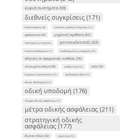
ευφυή συστήματα (69)
διεθνείς συγκρίσεις (171)
διασταυρώσεις (4)
γεγονότα μεγάλης κλίμακας (11)
μηχανική εκμάθηση (60)
εφοδιαστική (45)
μοτοσυκλετιστές (63)
συστήματα μετρό (22)
αυτοκινητόδρομοι (11)
συνδυασμένες μεταφορές (15)
οδήγηση σε πραγματικές συνθήκες (58)
ηλικιωμένοι οδηγοί (36)
πεζοί (32)
στάθμευση (19)
δημόσιες συγκοινωνίες (15)
σχεδιασμός οδού (17)
οδικός εξοπλισμός (11)
οδική υποδομή (176)
έλεγχος οδικής ασφάλειας (17)
μέτρα οδικής ασφάλειας (211)
στρατηγική οδικής
ασφάλειας (177)
έξυπνες πόλεις (32)
ταχύτητα (19)