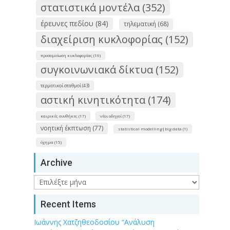
στατιστικά μοντέλα (352)
έρευνες πεδίου (84)
τηλεματική (68)
διαχείριση κυκλοφορίας (152)
προσομοίωση κυκλοφορίας (16)
συγκοινωνιακά δίκτυα (152)
τερματικοί σταθμοί (43)
αστική κινητικότητα (174)
καιρικές συνθήκες (17)
νέοι οδηγοί (17)
νοητική έκπτωση (77)
statistical modelling|big data (1)
όχημα (15)
Archive
Archive
Recent Items
Ιωάννης Χατζηθεοδοσίου “Ανάλυση