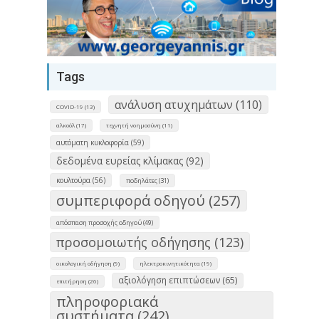
Tags
ανάλυση ατυχημάτων (110)
COVID-19 (13)
αλκοόλ (17)
τεχνητή νοημοσύνη (11)
αυτόματη κυκλοφορία (59)
δεδομένα ευρείας κλίμακας (92)
κουλτούρα (56)
ποδηλάτες (31)
συμπεριφορά οδηγού (257)
απόσπαση προσοχής οδηγού (49)
προσομοιωτής οδήγησης (123)
οικολογική οδήγηση (9)
ηλεκτροκινητικότητα (19)
αξιολόγηση επιπτώσεων (65)
επιτήρηση (26)
πληροφοριακά
συστήματα (242)