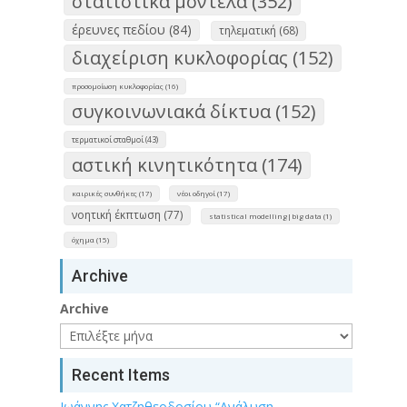
στατιστικά μοντέλα (352)
έρευνες πεδίου (84)
τηλεματική (68)
διαχείριση κυκλοφορίας (152)
προσομοίωση κυκλοφορίας (16)
συγκοινωνιακά δίκτυα (152)
τερματικοί σταθμοί (43)
αστική κινητικότητα (174)
καιρικές συνθήκες (17)
νέοι οδηγοί (17)
νοητική έκπτωση (77)
statistical modelling|big data (1)
όχημα (15)
Archive
Archive
Recent Items
Ιωάννης Χατζηθεοδοσίου “Ανάλυση