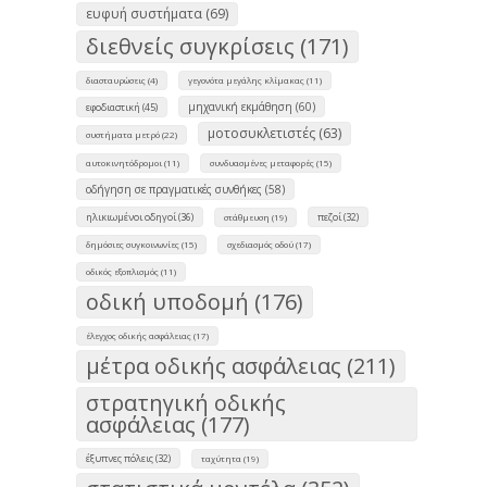
ευφυή συστήματα (69)
διεθνείς συγκρίσεις (171)
διασταυρώσεις (4)
γεγονότα μεγάλης κλίμακας (11)
μηχανική εκμάθηση (60)
εφοδιαστική (45)
μοτοσυκλετιστές (63)
συστήματα μετρό (22)
αυτοκινητόδρομοι (11)
συνδυασμένες μεταφορές (15)
οδήγηση σε πραγματικές συνθήκες (58)
ηλικιωμένοι οδηγοί (36)
πεζοί (32)
στάθμευση (19)
δημόσιες συγκοινωνίες (15)
σχεδιασμός οδού (17)
οδικός εξοπλισμός (11)
οδική υποδομή (176)
έλεγχος οδικής ασφάλειας (17)
μέτρα οδικής ασφάλειας (211)
στρατηγική οδικής
ασφάλειας (177)
έξυπνες πόλεις (32)
ταχύτητα (19)