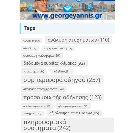
Tags
ανάλυση ατυχημάτων (110)
COVID-19 (13)
αλκοόλ (17)
τεχνητή νοημοσύνη (11)
αυτόματη κυκλοφορία (59)
δεδομένα ευρείας κλίμακας (92)
κουλτούρα (56)
ποδηλάτες (31)
συμπεριφορά οδηγού (257)
απόσπαση προσοχής οδηγού (49)
προσομοιωτής οδήγησης (123)
οικολογική οδήγηση (9)
ηλεκτροκινητικότητα (19)
αξιολόγηση επιπτώσεων (65)
επιτήρηση (26)
πληροφοριακά
συστήματα (242)